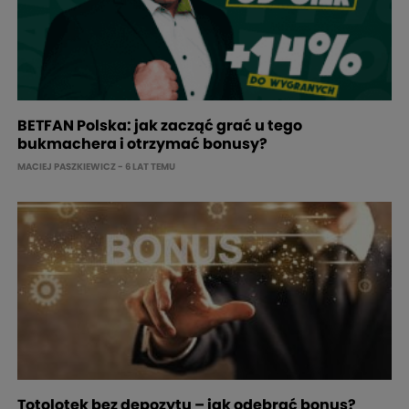
BETFAN Polska: jak zacząć grać u tego
bukmachera i otrzymać bonusy?
MACIEJ PASZKIEWICZ
- 6 LAT TEMU
Totolotek bez depozytu – jak odebrać bonus?