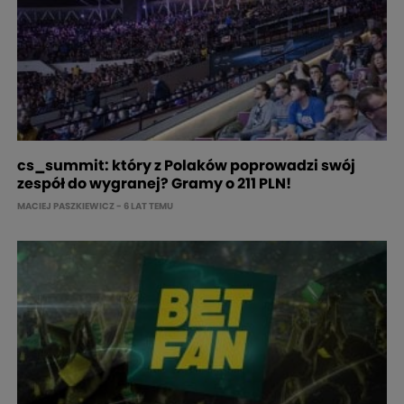
cs_summit: który z Polaków poprowadzi swój
zespół do wygranej? Gramy o 211 PLN!
MACIEJ PASZKIEWICZ
- 6 LAT TEMU