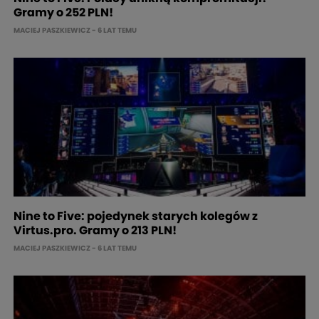
Gramy o 252 PLN!
MACIEJ PASZKIEWICZ
- 6 LAT TEMU
Nine to Five: pojedynek starych kolegów z
Virtus.pro. Gramy o 213 PLN!
MACIEJ PASZKIEWICZ
- 6 LAT TEMU