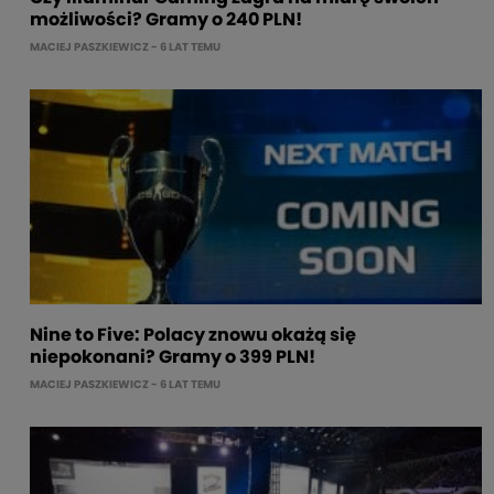
możliwości? Gramy o 240 PLN!
MACIEJ PASZKIEWICZ
- 6 LAT TEMU
Nine to Five: Polacy znowu okażą się
niepokonani? Gramy o 399 PLN!
MACIEJ PASZKIEWICZ
- 6 LAT TEMU