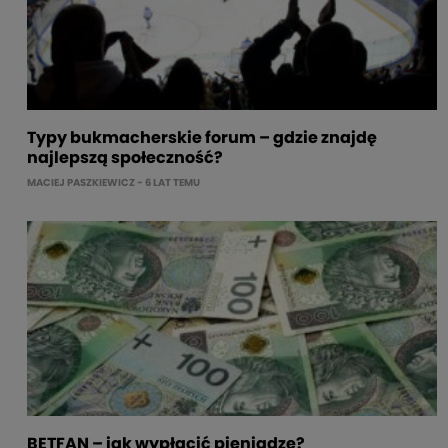
Typy bukmacherskie forum – gdzie znajdę
najlepszą społeczność?
MACIEJ PASZKIEWICZ
- 6 LAT TEMU
BETFAN – jak wypłacić pieniądze?