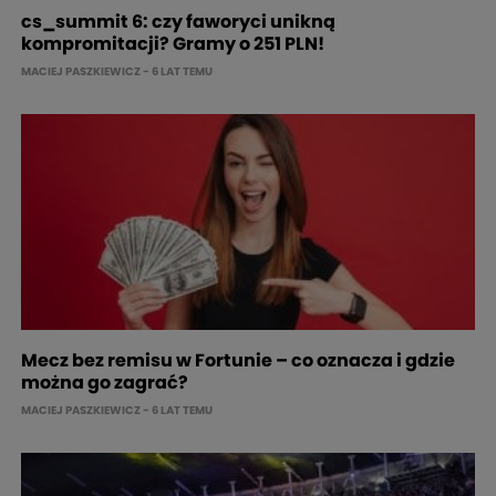
cs_summit 6: czy faworyci unikną
kompromitacji? Gramy o 251 PLN!
MACIEJ PASZKIEWICZ
- 6 LAT TEMU
Mecz bez remisu w Fortunie – co oznacza i gdzie
można go zagrać?
MACIEJ PASZKIEWICZ
- 6 LAT TEMU