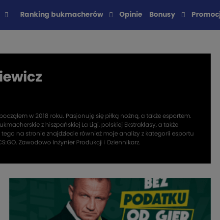
Ranking bukmacherów
Opinie
Bonusy
Promoc
iewicz
ocząłem w 2018 roku. Pasjonuję się piłką nożną, a także esportem.
kmacherskie z hiszpańskiej La Ligi, polskiej Ekstraklasy, a także
tego na stronie znajdziecie również moje analizy z kategorii esportu
CS:GO. Zawodowo Inżynier Produkcji i Dziennikarz.