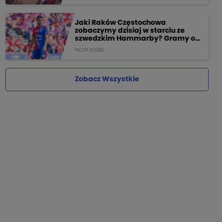
Jaki Raków Częstochowa
zobaczymy dzisiaj w starciu ze
szwedzkim Hammarby? Gramy o
205 PLN!
PIOTR KOZIEL
Zobacz Wszystkie