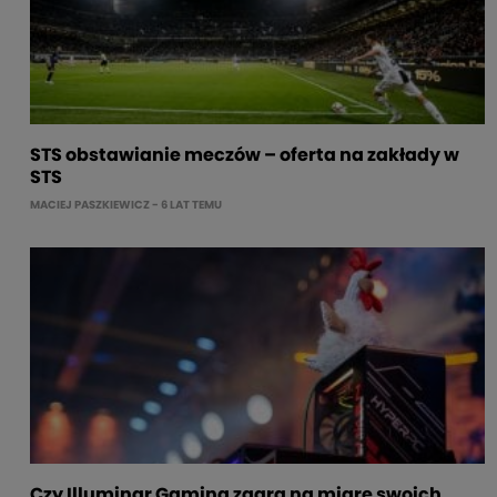
STS obstawianie meczów – oferta na zakłady w
STS
MACIEJ PASZKIEWICZ
- 6 LAT TEMU
Czy Illuminar Gaming zagra na miarę swoich