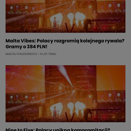
Malta Vibes: Polacy rozgromią kolejnego rywala?
Gramy o 384 PLN!
MACIEJ PASZKIEWICZ
- 6 LAT TEMU
Nine to Five: Polacy unikną kompromitacji?