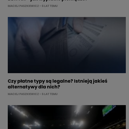
MACIEJ PASZKIEWICZ
- 6 LAT TEMU
Czy płatne typy są legalne? Istnieją jakieś
alternatywy dla nich?
MACIEJ PASZKIEWICZ
- 6 LAT TEMU