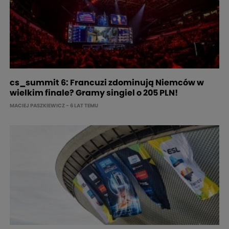
cs_summit 6: Francuzi zdominują Niemców w
wielkim finale? Gramy singiel o 205 PLN!
MACIEJ PASZKIEWICZ
- 6 LAT TEMU