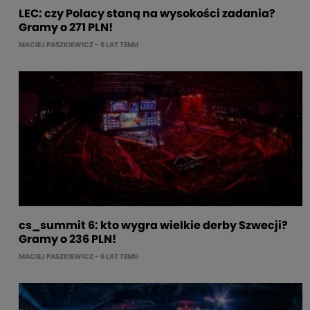
LEC: czy Polacy staną na wysokości zadania?
Gramy o 271 PLN!
MACIEJ PASZKIEWICZ
- 6 LAT TEMU
cs_summit 6: kto wygra wielkie derby Szwecji?
Gramy o 236 PLN!
MACIEJ PASZKIEWICZ
- 6 LAT TEMU