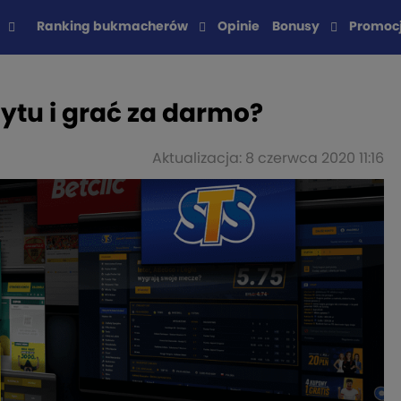
Ranking bukmacherów
Opinie
Bonusy
Promoc
ytu i grać za darmo?
Aktualizacja: 8 czerwca 2020 11:16