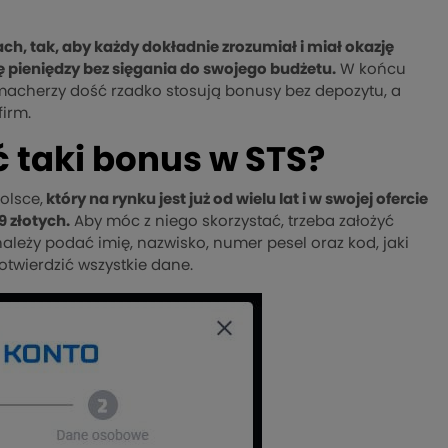
h, tak, aby każdy dokładnie zrozumiał i miał okazję
ę pieniędzy bez sięgania do swojego budżetu.
W końcu
acherzy dość rzadko stosują bonusy bez depozytu, a
irm.
 taki bonus w STS?
olsce,
który na rynku jest już od wielu lat i w swojej ofercie
 złotych.
Aby móc z niego skorzystać, trzeba założyć
należy podać imię, nazwisko, numer pesel oraz kod, jaki
twierdzić wszystkie dane.