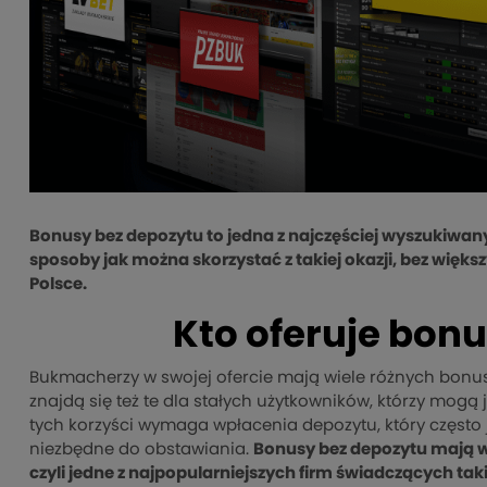
Bonusy bez depozytu to jedna z najczęściej wyszukiwa
sposoby jak można skorzystać z takiej okazji, bez wię
Polsce.
Kto oferuje bon
Bukmacherzy w swojej ofercie mają wiele różnych bonusó
znajdą się też te dla stałych użytkowników, którzy mogą j
tych korzyści wymaga wpłacenia depozytu, który często je
niezbędne do obstawiania.
Bonusy bez depozytu mają w s
czyli jedne z najpopularniejszych firm świadczących taki