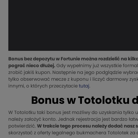
Bonus bez depozytu w Fortunie można rozdzielić na kilka
pograć nieco dłużej.
Gdy wypełnimy już wszystkie formal
zrobić jakiś kupon. Następnie na jego podglądzie wybra
tylko obserwować mecze z kuponu i liczyć darmowy zysk
innymi, o których przeczytacie
tutaj
.
Bonus w Totolotku d
W Totolotku taki bonus jest możliwy do uzyskania tylko 
należy założyć konto. Jednak rejestracja jest bardzo łat
potwierdzić.
W trakcie tego procesu należy dodać nasz s
skorzystać z oferty legalnego bukmachera Totolotek za