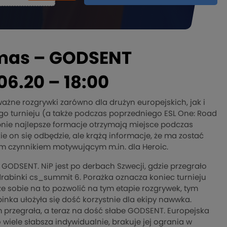
amas – GODSENT
06.20 – 18:00
ażne rozgrywki zarówno dla drużyn europejskich, jak i
go turnieju (a także podczas poprzedniego ESL One: Road
ępnie najlepsze formacje otrzymają miejsce podczas
 on się odbędzie, ale krążą informacje, że ma zostać
wym czynnikiem motywującym m.in. dla Heroic.
 GODSENT. NiP jest po derbach Szwecji, gdzie przegrało
i drabinki cs_summit 6. Porażka oznacza koniec turnieju
 sobie na to pozwolić na tym etapie rozgrywek, tym
binka ułożyła się dość korzystnie dla ekipy nawwka.
ym przegrała, a teraz na dość słabe GODSENT. Europejska
 wiele słabsza indywidualnie, brakuje jej ogrania w