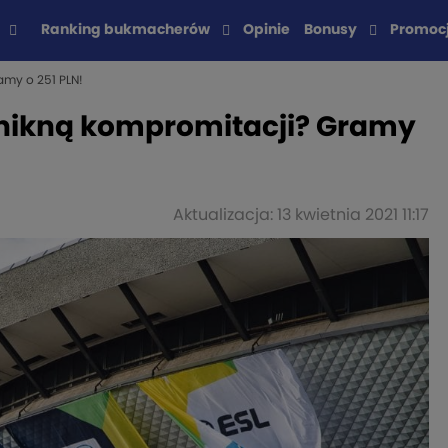
Ranking bukmacherów
Opinie
Bonusy
Promoc
amy o 251 PLN!
unikną kompromitacji? Gramy
Aktualizacja: 13 kwietnia 2021 11:17