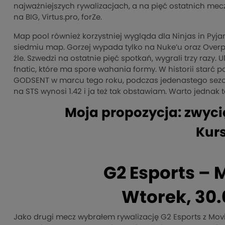
najważniejszych rywalizacjach, a na pięć ostatnich mec
na BIG, Virtus.pro, forZe.
Map pool również korzystniej wygląda dla Ninjas in Pyjam
siedmiu map. Gorzej wypada tylko na Nuke’u oraz Overp
źle. Szwedzi na ostatnie pięć spotkań, wygrali trzy razy. U
fnatic, które ma spore wahania formy. W historii starć 
GODSENT w marcu tego roku, podczas jedenastego sezon
na STS wynosi 1.42 i ja też tak obstawiam. Warto jedna
Moja propozycja: zwyci
Kurs
G2 Esports – 
Wtorek, 30.
Jako drugi mecz wybrałem rywalizację G2 Esports z Movi