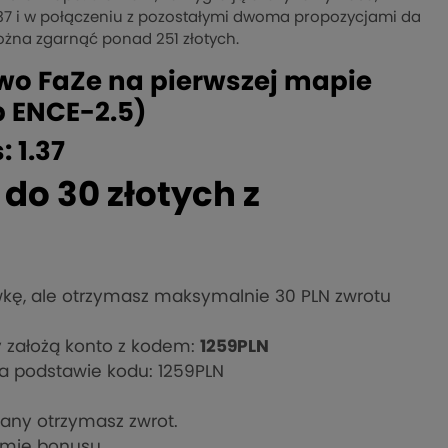
.37 i w połączeniu z pozostałymi dwoma propozycjami da
można zgarnąć ponad 251 złotych.
wo FaZe na pierwszej mapie
 ENCE-2.5)
: 1.37
do 30 złotych z
kę, ale otrzymasz maksymalnie 30 PLN zwrotu
y założą konto z kodem:
1259PLN
na podstawie kodu: 1259PLN
grany otrzymasz zwrot.
rmie bonusu.