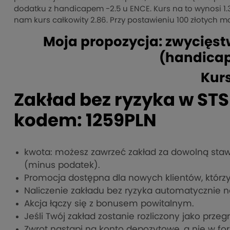
dodatku z handicapem -2.5 u ENCE. Kurs na to wynosi 1
nam kurs całkowity 2.86. Przy postawieniu 100 złotych 
Moja propozycja: zwycięst
(handicap
Kurs
Zakład bez ryzyka w STS 
kodem: 1259PLN
kwota: możesz zawrzeć zakład za dowolną staw
(minus podatek).
Promocja dostępna dla nowych klientów, którz
Naliczenie zakładu bez ryzyka automatycznie 
Akcja łączy się z bonusem powitalnym.
Jeśli Twój zakład zostanie rozliczony jako prze
Zwrot nastąpi na konto depozytowe, a nie w fo