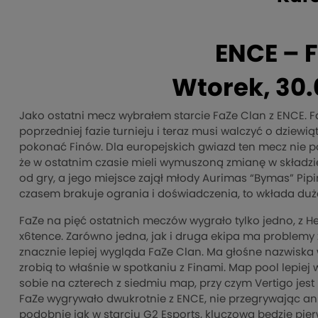
ENCE – 
Wtorek, 30.
Jako ostatni mecz wybrałem starcie FaZe Clan z ENCE. Fa
poprzedniej fazie turnieju i teraz musi walczyć o dziewią
pokonać Finów. Dla europejskich gwiazd ten mecz nie p
że w ostatnim czasie mieli wymuszoną zmianę w składzie.
od gry, a jego miejsce zajął młody Aurimas “Bymas” Pipi
czasem brakuje ogrania i doświadczenia, to wkłada dużo
FaZe na pięć ostatnich meczów wygrało tylko jedno, z H
x6tence. Zarówno jedna, jak i druga ekipa ma problemy 
znacznie lepiej wygląda FaZe Clan. Ma głośne nazwiska w
zrobią to właśnie w spotkaniu z Finami. Map pool lepiej 
sobie na czterech z siedmiu map, przy czym Vertigo jes
FaZe wygrywało dwukrotnie z ENCE, nie przegrywając ani
podobnie jak w starciu G2 Esports, kluczowa będzie pi