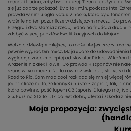
meczu i trudno, żeby było inaczej. Trzecia drużyna na ś
się już dobrze pokazać. Było tak m.in. podczas Intel Extr
prawda w nim uległa Natus Vincere, które było fenomen
właśnie na ten pazur liczę w dzisiejszym meczu. Co prawda
Przegrali dwa starcia z rzędu, jedno na fnatic, a drugi
zdobyć więcej punktów kwalifikacyjnych do Majora.
Walka o dziewiąte miejsce, to może nie jest szczyt marz
pewnie wygrać ten mecz. Mają sporo do udowodnienia ki
wyglądają znacznie lepiej od Movistar Riders. W końcu t
wrażenie niż alex i loWel. Co prawda Hiszpanów nie nale
szans w tym meczu. Na to również wskazują statystyki dr
Road to Rio. Sam map pool rozkłada się mniej więcej ró
jednak liczę na to, że kennyS i huNter- zagrają tak, jak
która powinna paść łupem G2 Esports. Dlatego mój typ 
2.5. Kurs na STS to 1.47, co jest dobrą oferta i szkoda z nie
Moja propozycja: zwycięs
(handi
Kurs