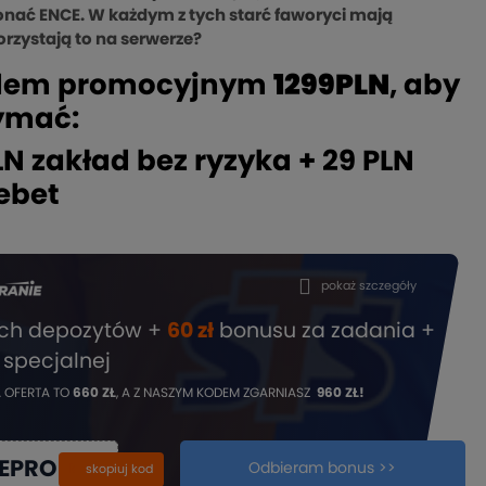
konać ENCE. W każdym z tych starć faworyci mają
rzystają to na serwerze?
z kodem promocyjnym
1299PLN
, aby
ymać:
N zakład bez ryzyka + 29 PLN
ebet
pokaż szczegóły
ech depozytów +
60 zł
bonusu za zadania +
 specjalnej
 OFERTA TO
660 ZŁ
, A Z NASZYM KODEM ZGARNIASZ
960 ZŁ!
IEPROMO
Odbieram bonus >>
kopiuj
skopiuj kod