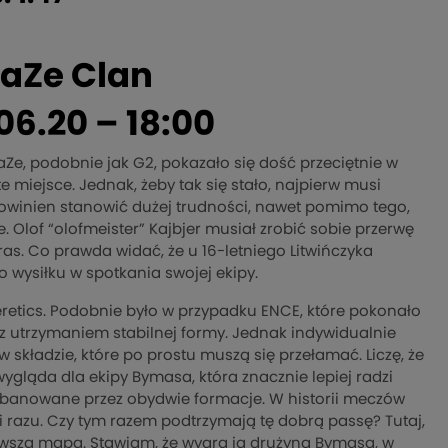
FaZe Clan
06.20 – 18:00
Ze, podobnie jak G2, pokazało się dość przeciętnie w
te miejsce. Jednak, żeby tak się stało, najpierw musi
owinien stanowić dużej trudności, nawet pomimo tego,
 Olof “olofmeister” Kajbjer musiał zrobić sobie przerwę
ras. Co prawda widać, że u 16-letniego Litwińczyka
 wysiłku w spotkania swojej ekipy.
eretics. Podobnie było w przypadku ENCE, które pokonało
z utrzymaniem stabilnej formy. Jednak indywidualnie
 składzie, które po prostu muszą się przełamać. Liczę, że
wygląda dla ekipy Bymasa, która znacznie lepiej radzi
t banowane przez obydwie formacje. W historii meczów
 razu. Czy tym razem podtrzymają tę dobrą passę? Tutaj,
erwsza mapa. Stawiam, że wygra ją drużyna Bymasa, w