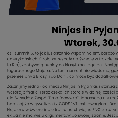
Ninjas in Pyj
Wtorek, 30.
cs_summit 6, to jak już ostatnio wspominałem, bardzo w
amerykańskich. Czołowe zespoły na świecie w trakcie te
to Rio), zdobywają punkty do klasyfikacji ogólnej. Nast
tegorocznego Majora. Na ten moment nie wiadomo, gdzie
przeniesiony z Brazylii do Danii, co może być dodatko
Zacznijmy jednak od meczu Ninjas in Pyjamas i starcia z
wczoraj z fnatic. Teraz czeka ich starcie w dolnej częśc
dla Szwedów. Zespół Tima “nawwka” Jonassona nie może
bardziej, że w rywalizacji z GODSENT jest faworytem. Dra
Najpierw w ćwiercfinale trafiła na chwiejne FNC, z któr
ekipa nie ma wielu argumentów po swojej stronie. Jest o