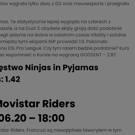
zów wygrała tylko dwa, z G2 oraz mousesports i przegrała
as. Te statystycznie lepiej wygląda na czterech z
assie, a na Dust 2 obydwie ekipy grają dość
podobnie
legli jedynie na dobre w ostatnim czasie Vitality i solidne
pomiędzy tymi ekipami NiP prowadzi 1:0. Pokonało
u ESL Pro League. Czy tym razem będzie podobnie? Kurs
k też wspomnieć o kursie na wygraną GODSENT – 2.87.
ęstwo Ninjas in Pyjamas
: 1.42
Movistar Riders
06.20 – 18:00
star Riders. Francuzi są niewątpliwie faworytem w tym