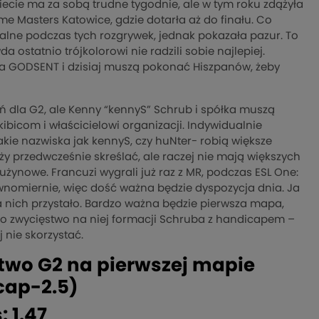
wiecie ma za sobą trudne tygodnie, ale w tym roku zdążyła
eme Masters Katowice, gdzie dotarła aż do finału. Co
alne podczas tych rozgrywek, jednak pokazała pazur. To
 ostatnio trójkolorowi nie radzili sobie najlepiej.
e na GODSENT i dzisiaj muszą pokonać Hiszpanów, żeby
eń dla G2, ale Kenny “kennyS” Schrub i spółka muszą
bicom i właścicielowi organizacji. Indywidualnie
akie nazwiska jak kennyS, czy huNter- robią większe
ży przedwcześnie skreślać, ale raczej nie mają większych
użynowe. Francuzi wygrali już raz z MR, podczas ESL One:
wnomiernie, więc dość ważna będzie dyspozycja dnia. Ja
 na nich przystało. Bardzo ważna będzie pierwsza mapa,
to zwycięstwo na niej formacji Schruba z handicapem –
j nie skorzystać.
two G2 na pierwszej mapie
cap-2.5)
: 1.47