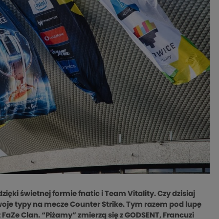
ęki świetnej formie fnatic i Team Vitality. Czy dzisiaj
oje typy na mecze Counter Strike. Tym razem pod lupę
 FaZe Clan. “Piżamy” zmierzą się z GODSENT, Francuzi