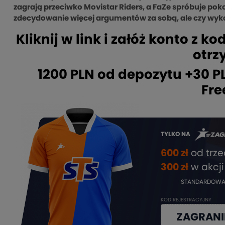
zagrają przeciwko Movistar Riders, a FaZe spróbuje po
zdecydowanie więcej argumentów za sobą, ale czy wyko
Kliknij w link i załóż konto 
otrz
1200 PLN od depozytu +30 PL
Fre
TYLKO NA
600 zł
od trz
3
00 zł
w akcji
STANDARDOWA
KOD REJESTRACYJNY
ZAGRAN