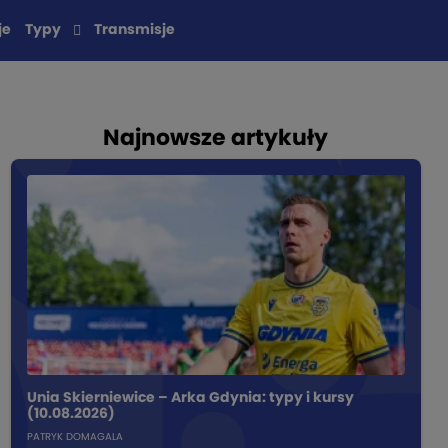
je
Typy
Transmisje
Najnowsze artykuły
Unia Skierniewice – Arka Gdynia: typy i kursy
(10.08.2026)
PATRYK DOMAGALA