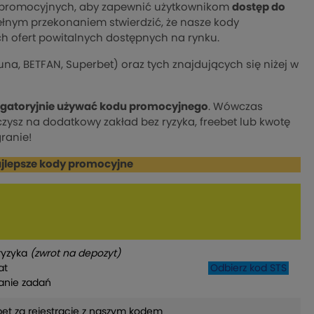
ów promocyjnych, aby zapewnić użytkownikom
dostęp do
łnym przekonaniem stwierdzić, że nasze kody
ch ofert powitalnych dostępnych na rynku.
na, BETFAN, Superbet) oraz tych znajdujących się niżej w
ligatoryjnie używać kodu promocyjnego
. Wówczas
czysz na dodatkowy zakład bez ryzyka, freebet lub kwotę
ranie!
ajlepsze kody promocyjne
 ryzyka
(zwrot na depozyt)
at
Odbierz kod STS
anie zadań
et za rejestrację z naszym kodem