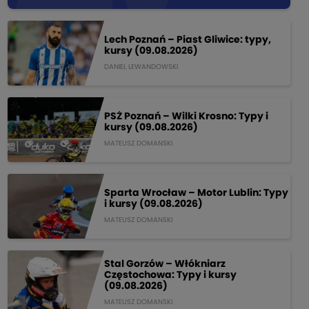
Lech Poznań – Piast Gliwice: typy,
kursy (09.08.2026)
DANIEL LEWANDOWSKI
PSŻ Poznań – Wilki Krosno: Typy i
kursy (09.08.2026)
MATEUSZ DOMANSKI
Sparta Wrocław – Motor Lublin: Typy
i kursy (09.08.2026)
MATEUSZ DOMANSKI
Stal Gorzów – Włókniarz
Częstochowa: Typy i kursy
(09.08.2026)
MATEUSZ DOMANSKI