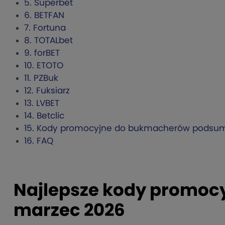
5.
Superbet
6.
BETFAN
7.
Fortuna
8.
TOTALbet
9.
forBET
10.
ETOTO
11.
PZBuk
12.
Fuksiarz
13.
LVBET
14.
Betclic
15.
Kody promocyjne do bukmacherów podsu
16.
FAQ
Najlepsze kody promoc
marzec 2026