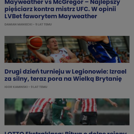
Mayweather vs McGregor – Najlepszy
pięściarz kontra mistrz UFC. W opinii
LVBet faworytem Mayweather
DAMIAN MANIECKI
- 9 LAT TEMU
Drugi dzień turnieju w Legionowie: Izrael
za silny, teraz pora na Wielką Brytanię
IGOR KAMINSKI
- 9 LAT TEMU