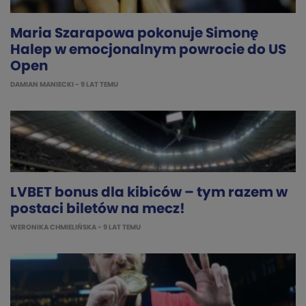
Maria Szarapowa pokonuje Simonę
Halep w emocjonalnym powrocie do US
Open
DAMIAN MANIECKI
- 9 LAT TEMU
LVBET bonus dla kibiców – tym razem w
postaci biletów na mecz!
WERONIKA CHMIELIŃSKA
- 9 LAT TEMU