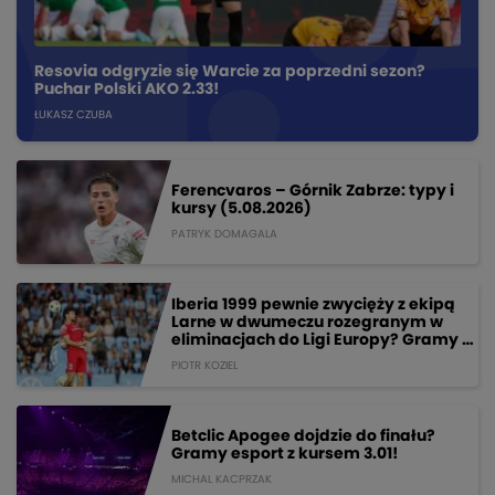
Resovia odgryzie się Warcie za poprzedni sezon?
Puchar Polski AKO 2.33!
ŁUKASZ CZUBA
Ferencvaros – Górnik Zabrze: typy i
kursy (5.08.2026)
PATRYK DOMAGALA
Iberia 1999 pewnie zwycięży z ekipą
Larne w dwumeczu rozegranym w
eliminacjach do Ligi Europy? Gramy o
218 PLN!
PIOTR KOZIEL
Betclic Apogee dojdzie do finału?
Gramy esport z kursem 3.01!
MICHAL KACPRZAK