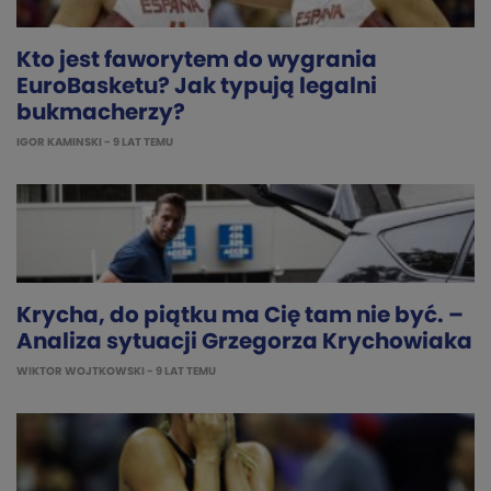
Kto jest faworytem do wygrania
EuroBasketu? Jak typują legalni
bukmacherzy?
IGOR KAMINSKI
- 9 LAT TEMU
Krycha, do piątku ma Cię tam nie być. –
Analiza sytuacji Grzegorza Krychowiaka
WIKTOR WOJTKOWSKI
- 9 LAT TEMU