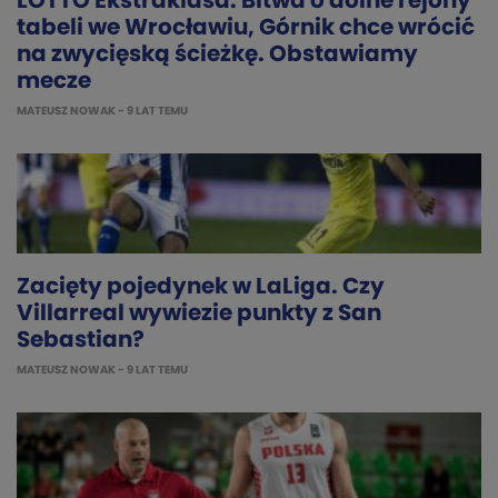
LOTTO Ekstraklasa: Bitwa o dolne rejony
tabeli we Wrocławiu, Górnik chce wrócić
na zwycięską ścieżkę. Obstawiamy
mecze
MATEUSZ NOWAK
- 9 LAT TEMU
Zacięty pojedynek w LaLiga. Czy
Villarreal wywiezie punkty z San
Sebastian?
MATEUSZ NOWAK
- 9 LAT TEMU