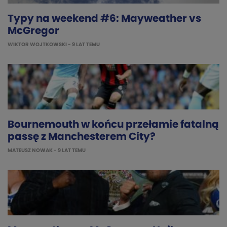
Typy na weekend #6: Mayweather vs
McGregor
WIKTOR WOJTKOWSKI
- 9 LAT TEMU
Bournemouth w końcu przełamie fatalną
passę z Manchesterem City?
MATEUSZ NOWAK
- 9 LAT TEMU