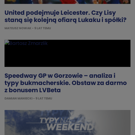
United podejmuje Leicester. Czy Lisy
staną się kolejną ofiarą Lukaku i spółki?
MATEUSZ NOWAK
- 9 LAT TEMU
Speedway GP w Gorzowie – analiza i
typy bukmacherskie. Obstaw za darmo
z bonusem LVBeta
DAMIAN MANIECKI
- 9 LAT TEMU