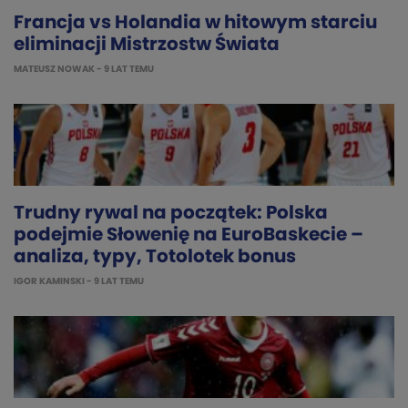
Francja vs Holandia w hitowym starciu
eliminacji Mistrzostw Świata
MATEUSZ NOWAK
- 9 LAT TEMU
Trudny rywal na początek: Polska
podejmie Słowenię na EuroBaskecie –
analiza, typy, Totolotek bonus
IGOR KAMINSKI
- 9 LAT TEMU