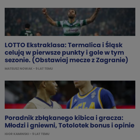
LOTTO Ekstraklasa: Termalica i Śląsk
celują w pierwsze punkty i gole w tym
sezonie. (Obstawiaj mecze z Zagranie)
MATEUSZ NOWAK
- 9 LAT TEMU
Poradnik zbłąkanego kibica i gracza:
Młodzi i gniewni, Totolotek bonus i opinie
IGOR KAMINSKI
- 9 LAT TEMU