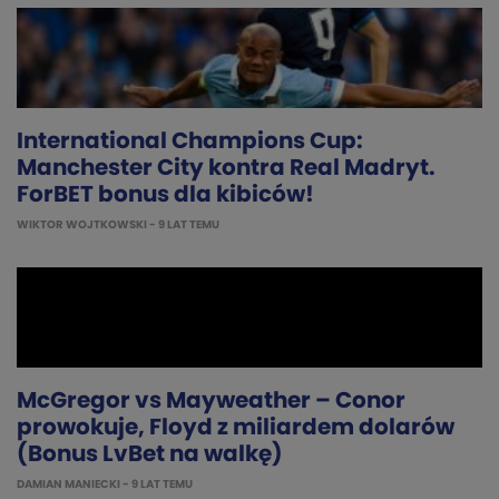
International Champions Cup:
Manchester City kontra Real Madryt.
ForBET bonus dla kibiców!
WIKTOR WOJTKOWSKI
- 9 LAT TEMU
McGregor vs Mayweather – Conor
prowokuje, Floyd z miliardem dolarów
(Bonus LvBet na walkę)
DAMIAN MANIECKI
- 9 LAT TEMU