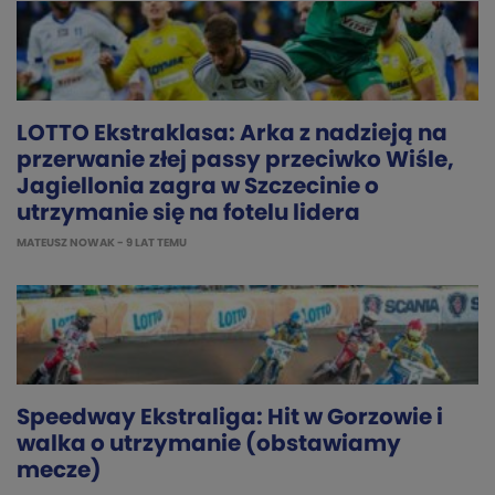
LOTTO Ekstraklasa: Arka z nadzieją na
przerwanie złej passy przeciwko Wiśle,
Jagiellonia zagra w Szczecinie o
utrzymanie się na fotelu lidera
MATEUSZ NOWAK
- 9 LAT TEMU
Speedway Ekstraliga: Hit w Gorzowie i
walka o utrzymanie (obstawiamy
mecze)