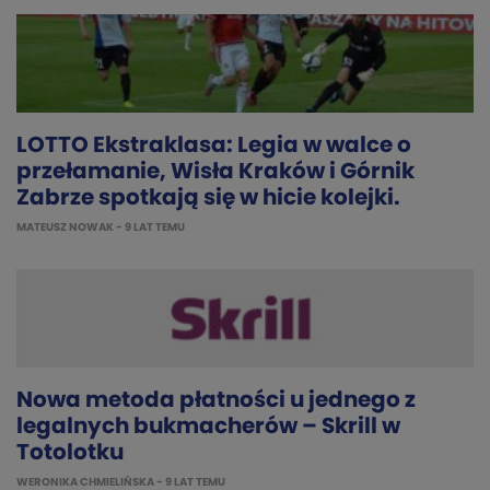
LOTTO Ekstraklasa: Legia w walce o
przełamanie, Wisła Kraków i Górnik
Zabrze spotkają się w hicie kolejki.
MATEUSZ NOWAK
- 9 LAT TEMU
Nowa metoda płatności u jednego z
legalnych bukmacherów – Skrill w
Totolotku
WERONIKA CHMIELIŃSKA
- 9 LAT TEMU