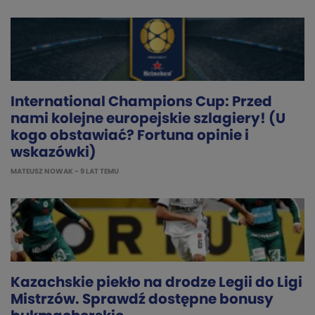
International Champions Cup: Przed
nami kolejne europejskie szlagiery! (U
kogo obstawiać? Fortuna opinie i
wskazówki)
MATEUSZ NOWAK
- 9 LAT TEMU
Kazachskie piekło na drodze Legii do Ligi
Mistrzów. Sprawdź dostępne bonusy