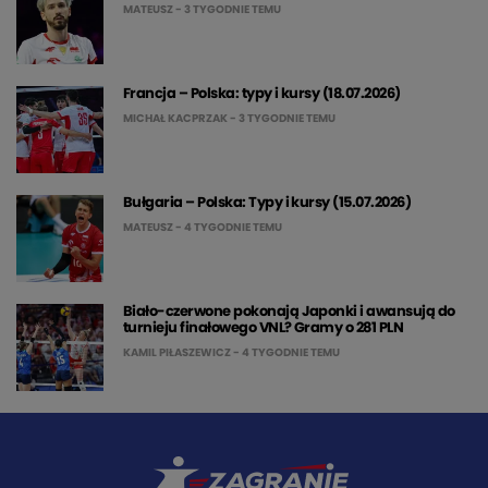
MATEUSZ
- 3 TYGODNIE TEMU
Francja – Polska: typy i kursy (18.07.2026)
MICHAŁ KACPRZAK
- 3 TYGODNIE TEMU
Bułgaria – Polska: Typy i kursy (15.07.2026)
MATEUSZ
- 4 TYGODNIE TEMU
Biało-czerwone pokonają Japonki i awansują do
turnieju finałowego VNL? Gramy o 281 PLN
KAMIL PIŁASZEWICZ
- 4 TYGODNIE TEMU