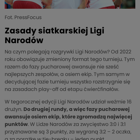
Fot. PressFocus
Zasady siatkarskiej Ligi
Narodów
Na czym polegają rozgrywki Ligi Narodów? Od 2022
roku obowiązuje zmieniony format tego turnieju. Tym
razem do fazy pucharowej awansuje nie sześć
najlepszych zespołów, a osiem ekip. Tym samym w
decydującej fazie turnieju wszystko rozstrzygnie się
na zasadach play-off od etapu ćwierćfinałów.
W tegorocznej edycji Ligi Narodów udział weźmie 16
drużyn.
Do drugiej rundy, a więc fazy pucharowej
awansuje osiem ekip, które zgromadzą najwięcej
punktów
. W Lidze Narodów za zwycięstwo 3:0 i 3:1
przyznawane są 3 punkty, za wygraną 3:2 – 2 oczka,
a za porażkę w tie-breaku – jeden punkt.