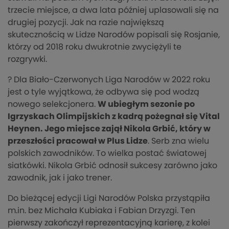
trzecie miejsce, a dwa lata później uplasowali się na
drugiej pozycji. Jak na razie największą
skutecznością w Lidze Narodów popisali się Rosjanie,
którzy od 2018 roku dwukrotnie zwyciężyli te
rozgrywki.
? Dla Biało-Czerwonych Liga Narodów w 2022 roku
jest o tyle wyjątkowa, że odbywa się pod wodzą
nowego selekcjonera.
W ubiegłym sezonie po
Igrzyskach Olimpijskich z kadrą pożegnał się Vital
Heynen. Jego miejsce zajął Nikola Grbić, który w
przeszłości pracował w Plus Lidze
. Serb zna wielu
polskich zawodników. To wielka postać światowej
siatkówki. Nikola Grbić odnosił sukcesy zarówno jako
zawodnik, jak i jako trener.
Do bieżącej edycji Ligi Narodów Polska przystąpiła
m.in. bez Michała Kubiaka i Fabian Drzyzgi. Ten
pierwszy zakończył reprezentacyjną karierę, z kolei