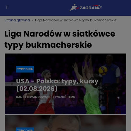
Strona główna
» Liga Narodów w siatkówce typy bukmacherskie
Liga Narodów w siatkówce
typy bukmacherskie
TYPY DNIA
USA - Polska: typy, kursy
(02.08.2026)
DANIEL LEWANDOWSKI
- 1 TYDZIEŃ TEMU
TYPY DNIA