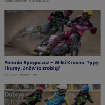
MICHAŁ KACPRZAK
- 11 MIESIĘCY TEMU
Polonia Bydgoszcz – Wilki Krosno: Typy
i kursy. Znów to zrobią?
MATEUSZ
- 11 MIESIĘCY TEMU