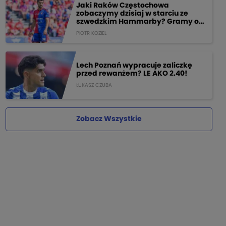
Jaki Raków Częstochowa
zobaczymy dzisiaj w starciu ze
szwedzkim Hammarby? Gramy o
205 PLN!
PIOTR KOZIEL
Lech Poznań wypracuje zaliczkę
przed rewanżem? LE AKO 2.40!
ŁUKASZ CZUBA
Zobacz Wszystkie