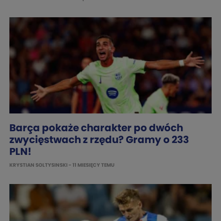
Barça pokaże charakter po dwóch
zwycięstwach z rzędu? Gramy o 233
PLN!
KRYSTIAN SOLTYSINSKI
- 11 MIESIĘCY TEMU