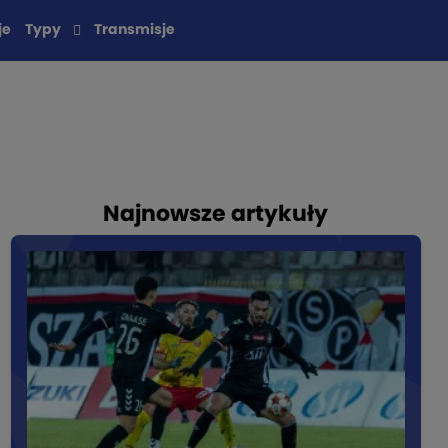
je
Typy
Transmisje
Najnowsze artykuły