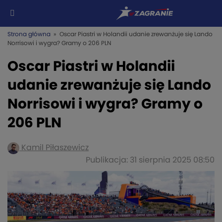
Strona główna
» Oscar Piastri w Holandii udanie zrewanżuje się Lando
Norrisowi i wygra? Gramy o 206 PLN
Oscar Piastri w Holandii
udanie zrewanżuje się Lando
Norrisowi i wygra? Gramy o
206 PLN
Kamil Piłaszewicz
Publikacja: 31 sierpnia 2025 08:50