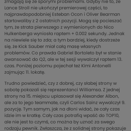
zmagają się ze sporymi problemami. Gdyby nie to, że
Lance Stroll nie ukończył premierowej części, to
najprawdopodobniej Esteban Ocon i Oliver Bearman
startowaliby z 2 ostatnich pozycji. Mogą się pocieszać
tym, że strata pierwszego z wymienionych do Nico
Hulkenberga wyniosła raptem + 0.002 sekundy. Jednak
na niewiele się to zda; a tym bardziej, kiedy dostrzeże
się, że Kick Sauber miał całą masę własnych
problemów. Co prawda Gabriel Bortoleto był w stanie
awansować do Q2, ale w tej sesji wywalczył raptem 13.
czas. Poniżej poziomu pojechał też Kimi Antonelli
zajmując 11. lokatę.
Trudno powiedzieć, czy z dobrej, czy słabej strony w
sobotę pokazali się reprezentanci Williamsa. Z jednej
strony na 15. miejscu uplasował się Alexander Albon,
ale za to jego teammate, czyli Carlos Sainz wywalczył 9.
pozycję. Tym samym, jak na dłoni widać, że cały czas
idzie im w kratkę. Cały czas potrafią wpaść do TOP10,
ale nie jest to czymś, co można by uznać za swego
rodzaju pewnik. Zwłaszcza, że z solidnej strony pokazuje