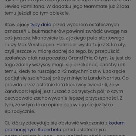
Lewisa Hamiltona. W dodatku jego teammate już 2 lata
temu jeździł po tym obiekcie.
Stawiający
typy dnia
przed wyborem ostatecznych
oznaczeń u bukmacherów powinni zwrócić uwagę na
coś jeszcze. Mianowicie to, z jakiego pola startowego
ruszy Max Verstappen. Holender wystartuje z 3. lokaty,
czyli jeszcze w miarę dobrej do tego, by przepuścić
szaleńczy atak na początku Grand Prix. O tym, że jest do
tego zdolny wszyscy mogli się przekonać, choćby rok
temu, kiedy to ruszając z P2 natychmiast w 1. zakręcie
podjął się szaleńczej próby minięcia Lando Norrisa. Co
prawda przez ostatnie lata kierowcy twierdzili, że w
Zandvoort lepiej jest ruszać z parzystych pól; o czym
decydowało zachowywanie lepszej przyczepności. Z
tym, że w tym takie opinie pojawiają się już tylko
epizodycznie.
Ci, którzy zdecydują się obstawić wskazania z
kodem
promocyjnym Superbetu
przed ostatecznym