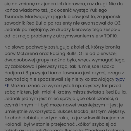
się na zmianę raz jeden ich kierowca, raz drugi. Nie do
końca wiadomo też, jak ocenić występ Yukiego
Tsunody. Martwiącym jego kibiców jest to, że japoński
zawodnik Red Bulla po raz enty nie awansował do Q3.
Jednak pamiętajmy, że drudzy kierowcy tego zespołu
od lat mają problemy z utrzymywaniem się w TOP10.
Na słowa pochwały zasługują z kolei ci, którzy bronią
barw McLarena oraz Racing Bulls. O ile od pierwszej
dwuosobowej grupy można było, wręcz wymagać tego,
by zablokowali pierwszy rząd, tak 4. miejsce Isacka
Hadjara i 8. pozycja Liama Lawsona jest czymś, czego z
pewnością nie spodziewali się nie tylko stawiający
typy
F1
! Można uznać, że wykorzystali np. czystszy tor przed
sobą niż ten, jaki miał 4-krotny mistrz świata z Red Bulla.
Jednak jednym jest mieć sprzyjające okoliczności, a
czymś innym – i być może nawet ważniejszym – jest je
umiejętnie wykorzystać. Sukces Isacka jest tym większy,
że choć debiutuje w tym roku, to już w kwalifikacjach w
Holandii był w stanie przejechać „kółko” szybciej od
takich gwiazd jak George’a Russella, Charlesa Leclerca i