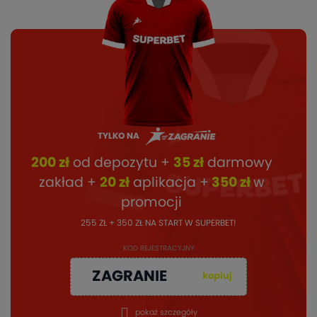
TYLKO NA
200 zł
od depozytu +
35 zł
darmowy
zakład +
20 zł
aplikacja +
350 zł
w
promocji
255 ZŁ + 350 ZŁ NA START W SUPERBET!
KOD REJESTRACYJNY
ZAGRANIE
kopiuj
pokaż szczegóły