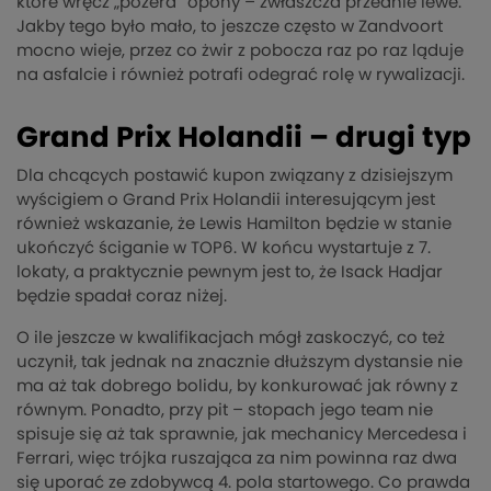
które wręcz „pożera” opony – zwłaszcza przednie lewe.
Jakby tego było mało, to jeszcze często w Zandvoort
mocno wieje, przez co żwir z pobocza raz po raz ląduje
na asfalcie i również potrafi odegrać rolę w rywalizacji.
Grand Prix Holandii – drugi typ
Dla chcących postawić kupon związany z dzisiejszym
wyścigiem o Grand Prix Holandii interesującym jest
również wskazanie, że Lewis Hamilton będzie w stanie
ukończyć ściganie w TOP6. W końcu wystartuje z 7.
lokaty, a praktycznie pewnym jest to, że Isack Hadjar
będzie spadał coraz niżej.
O ile jeszcze w kwalifikacjach mógł zaskoczyć, co też
uczynił, tak jednak na znacznie dłuższym dystansie nie
ma aż tak dobrego bolidu, by konkurować jak równy z
równym. Ponadto, przy pit – stopach jego team nie
spisuje się aż tak sprawnie, jak mechanicy Mercedesa i
Ferrari, więc trójka ruszająca za nim powinna raz dwa
się uporać ze zdobywcą 4. pola startowego. Co prawda