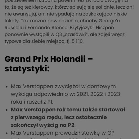
postawieniem kuponu powinni też zwrócić uwagę na
to, że są też kierowcy, którzy spisują się solidnie, lecz ani
nie awansują, ani nie spadają na zaskakująco niskie
lokaty. Tak można powiedzieć o, choćby George’u
Russellu i Fernando Alonso. Brytyjczyk i Hiszpan
ponownie wystąpili w Q3 „czasówki”, ale zajęli wręcz
typowe dla siebie miejsca, tj. 5 i 10.
Grand Prix Holandii –
statystyki:
Max Verstappen zwyciężał w domowym
wyścigu odpowiednio w: 2021, 2022 i 2023
roku i ruszał z P1.
Max Verstappen rok temu także startował
z pierwszego rzędu, lecz ostatecznie
zakończył wyścig na P2
.
Max Verstappen prowadził stawkę w GP