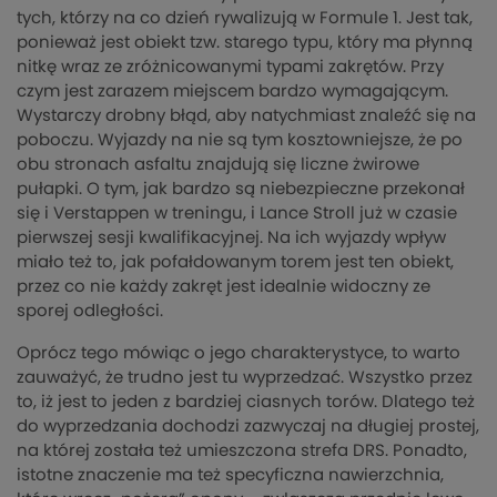
tych, którzy na co dzień rywalizują w Formule 1. Jest tak,
ponieważ jest obiekt tzw. starego typu, który ma płynną
nitkę wraz ze zróżnicowanymi typami zakrętów. Przy
czym jest zarazem miejscem bardzo wymagającym.
Wystarczy drobny błąd, aby natychmiast znaleźć się na
poboczu. Wyjazdy na nie są tym kosztowniejsze, że po
obu stronach asfaltu znajdują się liczne żwirowe
pułapki. O tym, jak bardzo są niebezpieczne przekonał
się i Verstappen w treningu, i Lance Stroll już w czasie
pierwszej sesji kwalifikacyjnej. Na ich wyjazdy wpływ
miało też to, jak pofałdowanym torem jest ten obiekt,
przez co nie każdy zakręt jest idealnie widoczny ze
sporej odległości.
Oprócz tego mówiąc o jego charakterystyce, to warto
zauważyć, że trudno jest tu wyprzedzać. Wszystko przez
to, iż jest to jeden z bardziej ciasnych torów. Dlatego też
do wyprzedzania dochodzi zazwyczaj na długiej prostej,
na której została też umieszczona strefa DRS. Ponadto,
istotne znaczenie ma też specyficzna nawierzchnia,