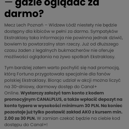
—
gdzie oglądać za
darmo?
Mecz Lech Poznań – Widzew Łódź niestety nie będzie
dostępny dla kibiców w pełni za darmo. Sympatyków
Ekstraklasy taka informacja nie powinna jednak dziwić,
bowiem to powtarzalny stan rzeczy. Już od dłuższego
czasu żaden z legalnych bukmacherów nie oferuje
możliwości oglądania na żywo spotkań Ekstraklasy.
Tym bardziej zatem warto pochylić się nad promocją,
którą Fortuna przygotowała specjalnie dla fanów
polskiej Ekstraklasy. Biorąc udział w akcji można liczyć
na 30-dniowy, darmowy dostęp do Canal+
Online.
Wystarczy założyć tam konto z kodem
promocyjnym CANALPLUS, a także wpłacić depozyt na
konto typera w wysokości minimum 30 PLN. Na koniec
pozostaje już tylko postawić zakład AKO z kursem min.
2.00 za 30 PLN.
W zamian czekać będzie na ciebie kod
dostępu do Canal+!