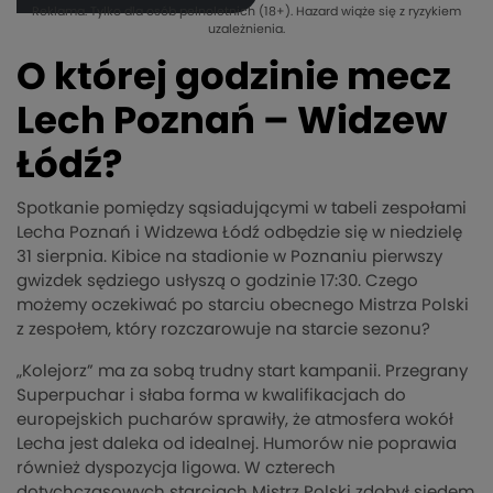
Reklama. Tylko dla osób pełnoletnich (18+). Hazard wiąże się z ryzykiem
uzależnienia.
O której godzinie mecz
Lech Poznań – Widzew
Łódź?
Spotkanie pomiędzy sąsiadującymi w tabeli zespołami
Lecha Poznań i Widzewa Łódź odbędzie się w niedzielę
31 sierpnia. Kibice na stadionie w Poznaniu pierwszy
gwizdek sędziego usłyszą o godzinie 17:30. Czego
możemy oczekiwać po starciu obecnego Mistrza Polski
z zespołem, który rozczarowuje na starcie sezonu?
„Kolejorz” ma za sobą trudny start kampanii. Przegrany
Superpuchar i słaba forma w kwalifikacjach do
europejskich pucharów sprawiły, że atmosfera wokół
Lecha jest daleka od idealnej. Humorów nie poprawia
również dyspozycja ligowa. W czterech
dotychczasowych starciach Mistrz Polski zdobył siedem