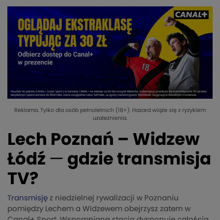
Reklama. Tylko dla osób pełnoletnich (18+). Hazard wiąże się z ryzykiem
uzależnienia.
Lech Poznań – Widzew
Łódź
—
gdzie transmisja
TV?
Transmisję
z niedzielnej rywalizacji w Poznaniu
pomiędzy Lechem a Widzewem obejrzysz zatem w
Canal+ Sport. Wspomniana stacja dysponuje całością