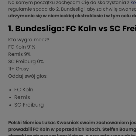
Na samym początku zachęcam Cię do skorzystania z
ko
regularnie spada do 2. Bundesligi, aby za chwilę awanso
utrzymanie się w niemieckiej ekstraklasie i w tym celu
1. Bundesliga: FC Koln vs SC Fr
Kto wygra mecz?
FC Koln
91%
Remis
9%
SC Freiburg
0%
11
+ Głosy
Oddaj swój głos:
FC Koln
Remis
SC Freiburg
Polski Niemiec Lukas Kwasniok swoim zachowaniem jest
prowadzili FC Koln w poprzednich latach. Steffen Baumg