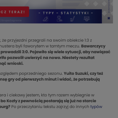
że przyjezdni przegrali na swoim obiekcie 1:3 z
chustera byli faworytem w tamtym meczu.
Bawarczycy
 prowadzili 3:0. Pojawiło się wiele sytuacji, aby nawiązać
ifo pozwolił uwierzyć na nowo. Niestety rezultat
nąć wnioski.
ie względem poprzedniego sezonu.
Yuito Suzuki, czy też
sę gry od pierwszych minut i widać, że potrzebują
ra i ciekawy jestem, kto tym razem wybiegnie w
bo Kozły z pewnością postarają się już na starcie
burg?
Po przeczytaniu tekstu zajrzyj do innych
typów