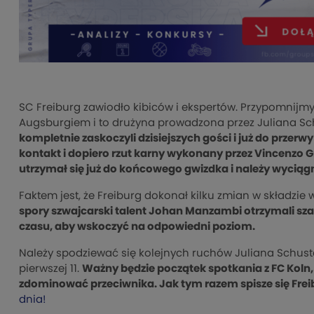
SC Freiburg zawiodło kibiców i ekspertów. Przypomnijmy, 
Augsburgiem i to drużyna prowadzona przez Juliana S
kompletnie zaskoczyli dzisiejszych gości i już do przerwy
kontakt i dopiero rzut karny wykonany przez Vincenzo Gr
utrzymał się już do końcowego gwizdka i należy wyciąg
Faktem jest, że Freiburg dokonał kilku zmian w składz
spory szwajcarski talent Johan Manzambi otrzymali szan
czasu, aby wskoczyć na odpowiedni poziom.
Należy spodziewać się kolejnych ruchów Juliana Schuste
pierwszej 11.
Ważny będzie początek spotkania z FC Koln, 
zdominować przeciwnika. Jak tym razem spisze się Frei
dnia!