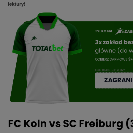
lektury!
TYLKO NA
3x zakład bez
główne (do 
ODBIERZ DARMOWE ŚRO
KOD REJESTRACYJNY
ZAGRANI
FC Koln vs SC Freiburg 