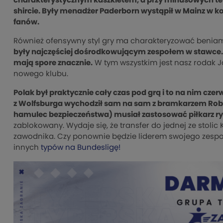
charakterystycznym kaszkietem, a przy minusowych te
shircie. Były menadżer Paderborn wystąpił w Mainz w kos
fanów.
Również ofensywny styl gry ma charakteryzować benia
były najczęściej dośrodkowującym zespołem w stawce.
mają spore znacznie.
W tym wszystkim jest nasz rodak J
nowego klubu.
Polak był praktycznie cały czas pod grą i to na nim cz
z Wolfsburga wychodził sam na sam z bramkarzem Rob
hamulec bezpieczeństwa) musiał zastosować piłkarz ry
zablokowany. Wydaje się, że transfer do jednej ze stoli
zawodnika. Czy ponownie będzie liderem swojego zespoł
innych
typów na Bundesligę!