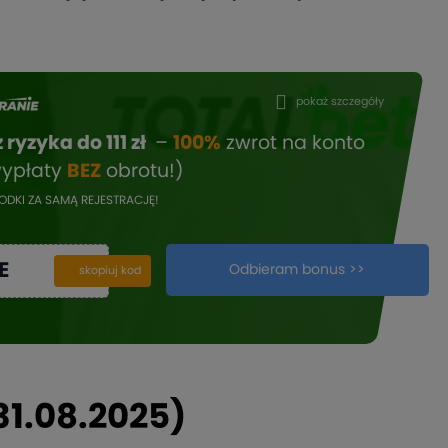
pokaż szczegóły
 ryzyka do 111 zł
–
100%
zwrot na konto
wypłaty
BEZ
obrotu!)
DKI ZA SAMĄ REJESTRACJĘ!
E
Odbieram bonus >>
kopiuj
skopiuj kod
(31.08.2025)