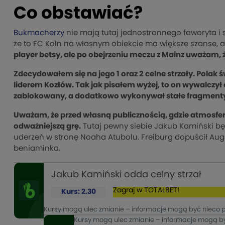
Co obstawiać?
Bukmacherzy
nie mają tutaj jednostronnego faworyta i
że to FC Koln na własnym obiekcie ma większe szanse,
player betsy, ale po obejrzeniu meczu z Mainz uważam,
Zdecydowałem się na jego 1 oraz 2 celne strzały. Polak
liderem Kozłów. Tak jak pisałem wyżej, to on wywalczył cz
zablokowany, a dodatkowo wykonywał stałe fragment
Uważam, że przed własną publicznością, gdzie atmosfer
odważniejszą grę.
Tutaj pewny siebie Jakub Kamiński będ
uderzeń w stronę Noaha Atubolu. Freiburg dopuścił Aug
beniaminka.
Jakub Kamiński odda celny strzał
Zagraj w TOTALBET!
Kurs: 2.30
Kursy mogą ulec zmianie – informacje mogą być nieco 
Kursy mogą ulec zmianie – informacje mogą b