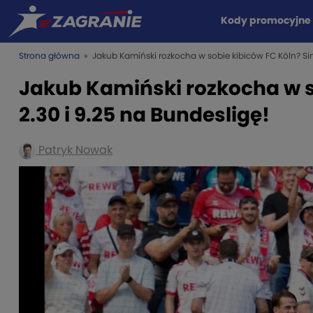
Kody promocyjne
Strona główna
» Jakub Kamiński rozkocha w sobie kibiców FC Köln? Sing
Jakub Kamiński rozkocha w so
2.30 i 9.25 na Bundesligę!
Patryk Nowak