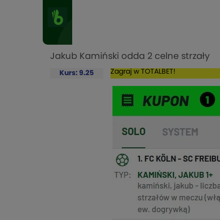
Jakub Kamiński odda 2 celne strzały
Zagraj w TOTALBET!
Kurs: 9.25