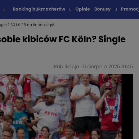
Ranking bukmacherów
Opinie
Bonusy
Promoc
le 2.30 i 9.25 na Bundesligę!
bie kibiców FC Köln? Single
Publikacja: 31 sierpnia 2025 10:45