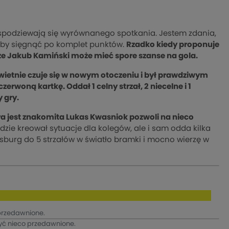
 spodziewają się wyrównanego spotkania. Jestem zdania,
 aby sięgnąć po komplet punktów.
Rzadko kiedy proponuje
 że Jakub Kamiński może mieć spore szanse na gola.
 świetnie czuje się w nowym otoczeniu i był prawdziwym
erwoną kartkę. Oddał 1 celny strzał, 2 niecelne i 1
y gry.
a jest znakomita Lukas Kwasniok pozwoli na nieco
zie kreował sytuacje dla kolegów, ale i sam odda kilka
sburg do 5 strzałów w światło bramki i mocno wierzę w
przedawnione.
yć nieco przedawnione.