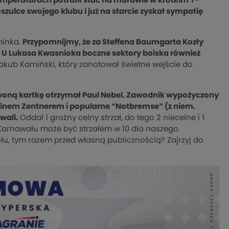
mperaturach potrafił stać na murawie w krótkim T-
zulce swojego klubu i już na starcie zyskał sympatię
minka.
Przypomnijmy, że za Steffena Baumgarta Kozły
 U Lukasa Kwasnioka boczne sektory boiska również
akub Kamiński, który zanotował świetne wejście do
erwoną kartkę otrzymał Paul Nebel. Zawodnik wypożyczony
inem Zentnerem i popularne “Notbremse” (z niem.
wali.
Oddał 1 groźny celny strzał, do tego 2 niecelne i 1
c Karnawału może być strzałem w 10 dla naszego
u, tym razem przed własną publicznością? Zajrzyj do