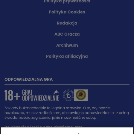
Polityka prywatności
Polityka Cookies
Redakcja
ABC Gracza
Archiwum
Polityka afiliacyjna
ODPOWIEDZIALNA GRA
Zakłady bukmacherskie to legalna rozrywka. O to, czy będzie
bezpieczna, musisz zadbać sam, obstawiając odpowiedzialnie i z pełną
świadomością zagrożenia, jakie może nieść ze sobą.
Dowiedz się więcej o odpowiedzialnej grze.