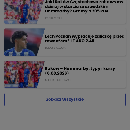
Jaki Raków Częstochowa zobaczymy
dzisiaj w starciu ze szwedzkim
Hammarby? Gramy o 205 PLN!
PIOTR KOZIEL
Lech Poznań wypracuje zaliczkę przed
rewanżem? LE AKO 2.40!
ŁUKASZ CZUBA
Raków – Hammarby: typy i kursy
(6.08.2026)
MICHAL KACPRZAK
Zobacz Wszystkie