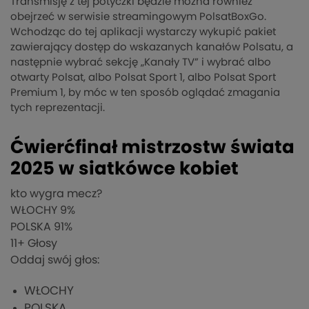
Transmisję z tej potyczki będzie można również
obejrzeć w serwisie streamingowym PolsatBoxGo.
Wchodząc do tej aplikacji wystarczy wykupić pakiet
zawierający dostęp do wskazanych kanałów Polsatu, a
następnie wybrać sekcję „Kanały TV” i wybrać albo
otwarty Polsat, albo Polsat Sport 1, albo Polsat Sport
Premium 1, by móc w ten sposób oglądać zmagania
tych reprezentacji.
Ćwierćfinał mistrzostw świata
2025 w siatkówce kobiet
kto wygra mecz?
WŁOCHY
9%
POLSKA
91%
11
+ Głosy
Oddaj swój głos:
WŁOCHY
POLSKA