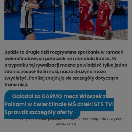
Będzie to drugie dziś rozgrywane spotkanie w ramach
ćwierćfinałowych potyczek na mundialu kobiet. W
przypadku tej rywalizacji można powiedzieć tylko jedno
zdanie: zespół Italii musi, nasza drużyna może
zwyciężyć. Poniżej znajdują się szczegóły dotyczące
transmisji.
Oglądaj za DARMO mecz Włoszek z
Polkami w ćwierćfinale MŚ dzięki STS TV!
Sprawdź szczegóły oferty
Reklama. Tylko dla osób pełnoletnich (18+). Hazard wiąże się z ryzykiem
uzależnienia.