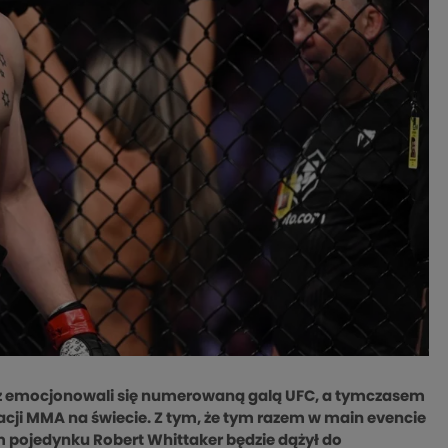
cz emocjonowali się numerowaną galą UFC, a tymczasem
zacji MMA na świecie. Z tym, że tym razem w main evencie
ym pojedynku Robert Whittaker będzie dążył do