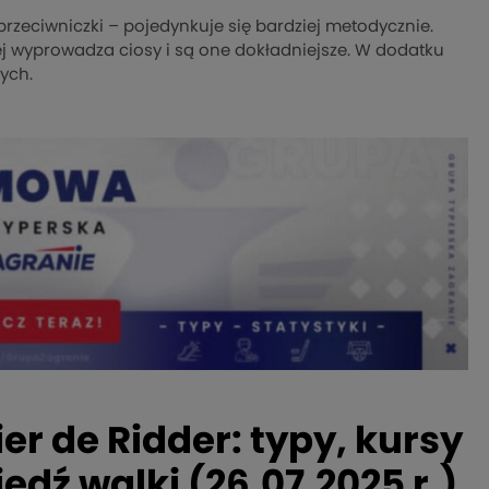
j przeciwniczki – pojedynkuje się bardziej metodycznie.
ej wyprowadza ciosy i są one dokładniejsze. W dodatku
ych.
er de Ridder: typy, kursy
dź walki (26.07.2025 r.)