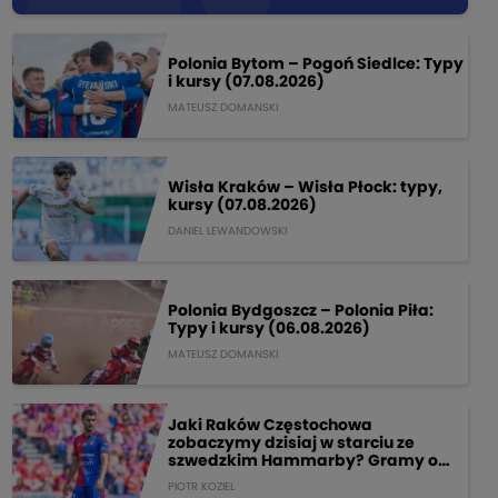
Polonia Bytom – Pogoń Siedlce: Typy
i kursy (07.08.2026)
MATEUSZ DOMANSKI
Wisła Kraków – Wisła Płock: typy,
kursy (07.08.2026)
DANIEL LEWANDOWSKI
Polonia Bydgoszcz – Polonia Piła:
Typy i kursy (06.08.2026)
MATEUSZ DOMANSKI
Jaki Raków Częstochowa
zobaczymy dzisiaj w starciu ze
szwedzkim Hammarby? Gramy o
205 PLN!
PIOTR KOZIEL