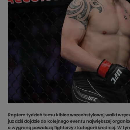
Raptem tydzień temu kibice wszechstylowej walki wrę
już dziś dojdzie do kolejnego eventu największej organi
o wygraną powalczą fighterzy z kategorii średniej. W t