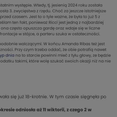
tnim występie. Wtedy, tj. jesienią 2024 roku została
a 3. zwycięstwa z rzędu. Choć za jeszcze istotniejsze
rzed czasem. Jest to o tyle ważne, że była to już 5 z
eślam ten fakt, ponieważ Ricci jest jedną z najbardziej
o ona często opuszcza gardę oraz wdaje się w liczne
frontacje w stójce, a parteru szuka w ostateczności.
podobnie walczącymi. W końcu Amanda Ribas też jest
ności. Przy czym trzeba oddać, że obie potrafią nawet
typ dnia
na to starcie powinni mieć z tyłu głowy, ze będzie
atku takimi, które wolę szukać swoich okazji niż na nie
ła się już 18-krotnie. W tym czasie sięgnęła po
resie odniosła aż 11 wiktorii, z czego 2 w