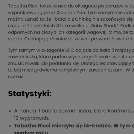
Tabatha Ricci także wraca do oktagonu po porażce w osta
wypunktowaną przez Xiaonan Yan. Tym samym nie odniosł
można uznać to, że i batalia z Chinką nie zakończyła się p
rzędu, a 7 z ostatnich 8 taka walka u „Baby Shark”. Podkr
odpornych na ciosy z ich kategorii wagowej. Mimo, że t
szarże. Cechuje ją również to, że woli prowadzić swe kon
Tym samym w oktagonie UFC dojdzie do batalii między 
zawodniczką, która parterowych zagrań szuka w ostatecz
zmusić rywalki do poddania się. Dlatego też stawiający
to bój między dwiema kompletnymi zawodniczkami. W dod
czekać.
Statystyki:
Amanda Ribas to zawodniczka, która konfrontowa
12 wygranych.
Tabatha Ricci mierzyła się 14-krotnie. W tym ok
zeszłym roku
.