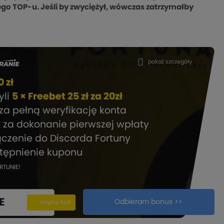
ego TOP-u. Jeśli by zwyciężył, wówczas zatrzymałby
pokaż szczegóły
 zł
zyli
5 × Freebet 25 zł za 20zł
za pełną weryfikację konta
t za dokonanie pierwszej wpłaty
ączenie do Discorda Fortuny
stępnienie kuponu
RTUNIE!
E
Odbieram bonus >>
kopiuj
skopiuj kod