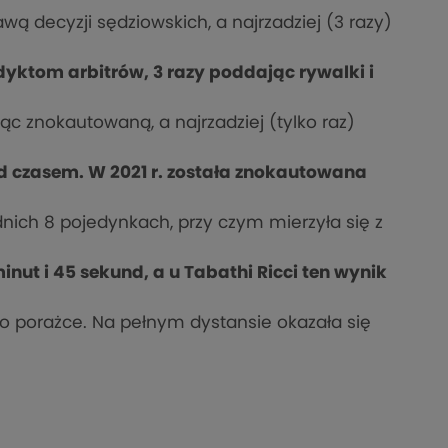
wą decyzji sędziowskich, a najrzadziej (3 razy)
rdyktom arbitrów, 3 razy poddając rywalki i
ąc znokautowaną, a najrzadziej (tylko raz)
ed czasem. W 2021 r. została znokautowana
ich 8 pojedynkach, przy czym mierzyła się z
nut i 45 sekund, a u Tabathi Ricci ten wynik
o porażce. Na pełnym dystansie okazała się