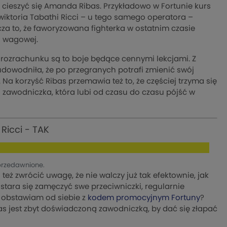
 cieszyć się Amanda Ribas. Przykładowo w Fortunie kurs
a wiktoria Tabathi Ricci – u tego samego operatora –
za to, że faworyzowana fighterka w ostatnim czasie
i wagowej.
 rozrachunku są to boje będące cennymi lekcjami. Z
) udowodniła, że po przegranych potrafi zmienić swój
a korzyść Ribas przemawia też to, że częściej trzyma się
zawodniczka, która lubi od czasu do czasu pójść w
Ricci - TAK
przedawnione.
 też zwrócić uwagę, że nie walczy już tak efektownie, jak
 stara się zamęczyć swe przeciwniczki, regularnie
 obstawiam od siebie z
kodem promocyjnym Fortuny
?
 jest zbyt doświadczoną zawodniczką, by dać się złapać