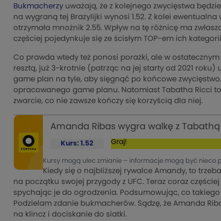
Bukmacherzy
uważają, że z kolejnego zwycięstwa będzie
na wygraną tej Brazylijki wynosi 1.52. Z kolei ewentualn
otrzymała mnożnik 2.55. Wpływ na tę różnicę ma zwłaszc
częściej pojedynkuje się ze ścisłym TOP-em ich kategori
Co prawda wtedy też ponosi porażki, ale w ostatecznym
resztą, już 3-krotnie (patrząc na jej starty od 2021 roku
game plan na tyle, aby sięgnąć po końcowe zwycięstwo. N
opracowanego game planu. Natomiast Tabatha Ricci to 
zwarcie, co nie zawsze kończy się korzyścią dla niej.
Amanda Ribas wygra walkę z Tabathą 
Graj!
Kurs: 1.52
Kursy mogą ulec zmianie – informacje mogą być nieco 
Kiedy się o najbliższej rywalce Amandy, to trzeba
na początku swojej przygody z UFC. Teraz coraz częściej
spychając je do ogrodzenia. Podsumowując, co takiego
Podzielam zdanie bukmacherów. Sądzę, że Amanda Ribas
na klincz i dociskanie do siatki.