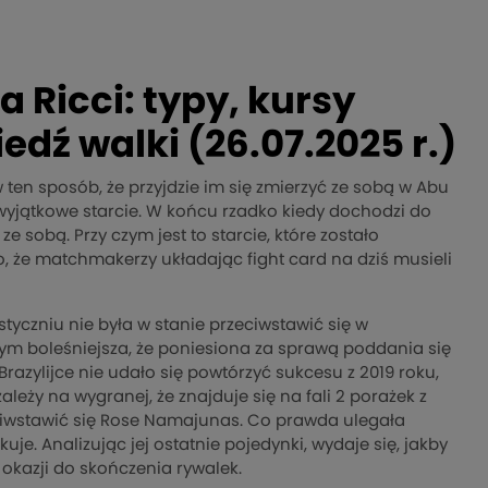
Ricci: typy, kursy
dź walki (26.07.2025 r.)
 ten sposób, że przyjdzie im się zmierzyć ze sobą w Abu
wyjątkowe starcie. W końcu rzadko kiedy dochodzi do
e sobą. Przy czym jest to starcie, które zostało
go, że matchmakerzy układając fight card na dziś musieli
tyczniu nie była w stanie przeciwstawić się w
ym boleśniejsza, że poniesiona za sprawą poddania się
azylijce nie udało się powtórzyć sukcesu z 2019 roku,
leży na wygranej, że znajduje się na fali 2 porażek z
eciwstawić się Rose Namajunas. Co prawda ulegała
. Analizując jej ostatnie pojedynki, wydaje się, jakby
 okazji do skończenia rywalek.