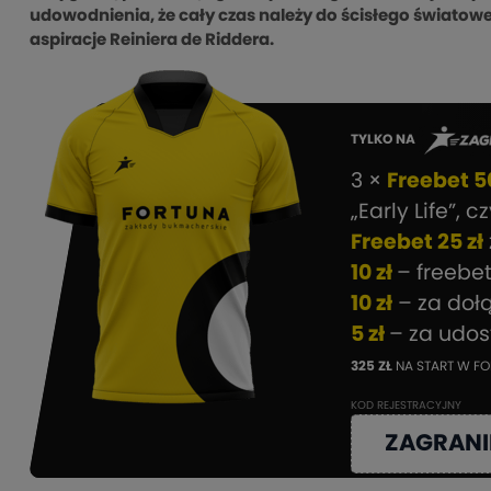
udowodnienia, że cały czas należy do ścisłego światow
aspiracje Reiniera de Riddera.
TYLKO NA
3 ×
Freebet 50
„Early Life”, c
Freebet 25 zł
10 zł
– freebe
10 zł
– za doł
5 zł
– za udo
325 ZŁ
NA START W FO
KOD REJESTRACYJNY
ZAGRANI