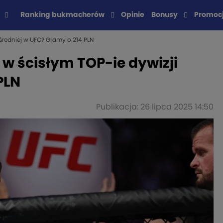
Ranking bukmacherów
Opinie
Bonusy
Promoc
 średniej w UFC? Gramy o 214 PLN
 w ścisłym TOP-ie dywizji
PLN
Publikacja: 26 lipca 2025 14:50