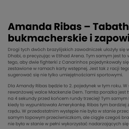
Amanda Ribas – Tabatha 
bukmacherskie i zapowie
Drogi tych dwóch brazylijskich zawodniczek ułożyły się w
Dhabi, a precyzując w Etihad Arena. Tym samym jest to 
tego, aby dwie fighterki z Canarinhos pojedynkowały się z
zestawione w ramach karty wstępnej. Jest tak z racji te
sugerować się nie tylko umiejętnościami sportowymi.
Dla Amandy Ribas będzie to 2. pojedynek w tym roku. W s
rewanżowej walce Mackenzie Dern. Tamta porażka jest t
na 4 sekundy przed końcem rundy trzeciej! Tym samym Br
kiedy to wypunktowała Amerykankę. Ribas tym bardziej za
rzędu. W przedostatnim występie nie była w stanie prz
samym topowym przeciwniczkom, ale ciągle czegoś brakuje
nie była w stanie w pełni wykorzystać nadarzających się