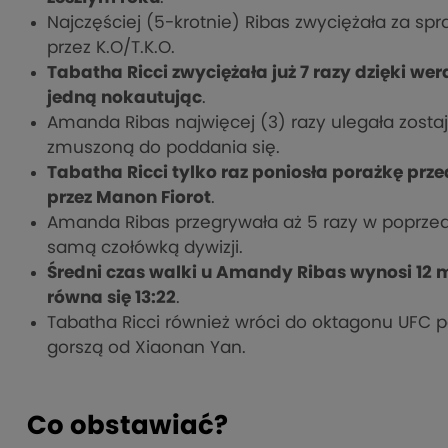
Najczęściej (5-krotnie) Ribas zwyciężała za spra
przez K.O/T.K.O.
Tabatha Ricci zwyciężała już 7 razy dzięki we
jedną nokautując
.
Amanda Ribas najwięcej (3) razy ulegała zostaj
zmuszoną do poddania się.
Tabatha Ricci tylko raz poniosła porażkę prz
przez Manon Fiorot
.
Amanda Ribas przegrywała aż 5 razy w poprzedn
samą czołówką dywizji.
Średni czas walki u Amandy Ribas wynosi 12 mi
równa się 13:22
.
Tabatha Ricci również wróci do oktagonu UFC p
gorszą od Xiaonan Yan.
Co obstawiać?