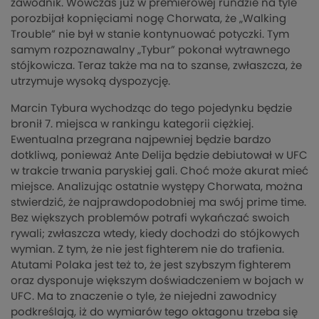
zawodnik. Wówczas już w premierowej rundzie na tyle
porozbijał kopnięciami nogę Chorwata, że „Walking
Trouble” nie był w stanie kontynuować potyczki. Tym
samym rozpoznawalny „Tybur” pokonał wytrawnego
stójkowicza. Teraz także ma na to szanse, zwłaszcza, że
utrzymuje wysoką dyspozycję.
Marcin Tybura wychodząc do tego pojedynku będzie
bronił 7. miejsca w rankingu kategorii ciężkiej.
Ewentualna przegrana najpewniej będzie bardzo
dotkliwą, ponieważ Ante Delija będzie debiutował w UFC
w trakcie trwania paryskiej gali. Choć może akurat mieć
miejsce. Analizując ostatnie występy Chorwata, można
stwierdzić, że najprawdopodobniej ma swój prime time.
Bez większych problemów potrafi wykańczać swoich
rywali; zwłaszcza wtedy, kiedy dochodzi do stójkowych
wymian. Z tym, że nie jest fighterem nie do trafienia.
Atutami Polaka jest też to, że jest szybszym fighterem
oraz dysponuje większym doświadczeniem w bojach w
UFC. Ma to znaczenie o tyle, że niejedni zawodnicy
podkreślają, iż do wymiarów tego oktagonu trzeba się