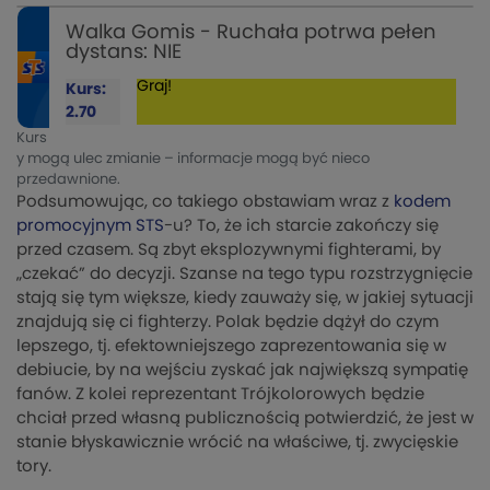
Walka Gomis - Ruchała potrwa pełen
dystans: NIE
Graj!
Kurs:
2.70
Kurs
y mogą ulec zmianie – informacje mogą być nieco
przedawnione.
Podsumowując, co takiego obstawiam wraz z
kodem
promocyjnym STS
-u? To, że ich starcie zakończy się
przed czasem. Są zbyt eksplozywnymi fighterami, by
„czekać” do decyzji. Szanse na tego typu rozstrzygnięcie
stają się tym większe, kiedy zauważy się, w jakiej sytuacji
znajdują się ci fighterzy. Polak będzie dążył do czym
lepszego, tj. efektowniejszego zaprezentowania się w
debiucie, by na wejściu zyskać jak największą sympatię
fanów. Z kolei reprezentant Trójkolorowych będzie
chciał przed własną publicznością potwierdzić, że jest w
stanie błyskawicznie wrócić na właściwe, tj. zwycięskie
tory.