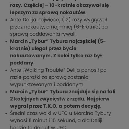
razy. Częściej – 10-krotnie okazywał się
lepszym za sprawą nokautów
.
Ante Delija najwięcej (12) razy wygrywał
przez nokauty, a najmniej (6-krotnie) za
sprawą poddawania rywali.
Marcin „Tybur” Tybura najczęściej (5-
krotnie) ulegał przez bycie
nokautowanym. Z kolei tylko raz był
poddany
.
Ante „Walking Trouble” Delija ponosił po
razie porażki za sprawą zostania
wypunktowanym i poddanym.
Marcin „Tybur” Tybura znajduje się na fali
2 kolejnych zwycięstw z rzędu. Najpierw
wygrał przez T.K.O, a potem decyzję
.
Średni czas walki w UFC u Marcina Tybury
wynosi 11 minut i 15 sekund, a dla Deliji
będzie to debiut w UFC.