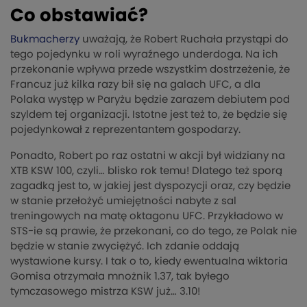
Co obstawiać?
Bukmacherzy
uważają, że Robert Ruchała przystąpi do
tego pojedynku w roli wyraźnego underdoga. Na ich
przekonanie wpływa przede wszystkim dostrzeżenie, że
Francuz już kilka razy bił się na galach UFC, a dla
Polaka występ w Paryżu będzie zarazem debiutem pod
szyldem tej organizacji. Istotne jest też to, że będzie się
pojedynkował z reprezentantem gospodarzy.
Ponadto, Robert po raz ostatni w akcji był widziany na
XTB KSW 100, czyli… blisko rok temu! Dlatego też sporą
zagadką jest to, w jakiej jest dyspozycji oraz, czy będzie
w stanie przełożyć umiejętności nabyte z sal
treningowych na matę oktagonu UFC. Przykładowo w
STS-ie są prawie, że przekonani, co do tego, ze Polak nie
będzie w stanie zwyciężyć. Ich zdanie oddają
wystawione kursy. I tak o to, kiedy ewentualna wiktoria
Gomisa otrzymała mnożnik 1.37, tak byłego
tymczasowego mistrza KSW już… 3.10!