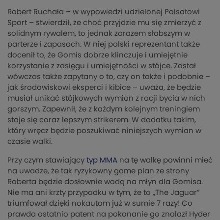
Robert Ruchała – w wypowiedzi udzielonej Polsatowi
Sport – stwierdził, że choć przyjdzie mu się zmierzyć z
solidnym rywalem, to jednak zarazem słabszym w
parterze i zapasach. W niej polski reprezentant także
docenił to, że Gomis dobrze klinczuje i umiejętnie
korzystanie z zasięgu i umiejętności w stójce. Został
wówczas także zapytany o to, czy on także i podobnie –
jak środowiskowi eksperci i kibice – uważa, że będzie
musiał unikać stójkowych wymian z racji bycia w nich
gorszym. Zapewnił, że z każdym kolejnym treningiem
staje się coraz lepszym strikerem. W dodatku takim,
który wręcz będzie poszukiwać niniejszych wymian w
czasie walki.
Przy czym stawiający
typ MMA
na tę walkę powinni mieć
na uwadze, że tak ryzykowny game plan ze strony
Roberta będzie dosłownie wodą na młyn dla Gomisa.
Nie ma ani krzty przypadku w tym, że to „The Jaguar”
triumfował dzięki nokautom już w sumie 7 razy! Co
prawda ostatnio patent na pokonanie go znalazł Hyder