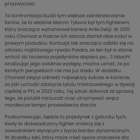
przyzwyczaić.
Ta konfrontacja budzi tym większe zainteresowanie
fanów, że to właśnie Marcin Tybura był tym fighterem,
który znacząco wyhamował karierę Ante Deliji. W 2015
roku Chorwat w trakcie ich starcia złamał obie kości w
prawym podudziu. Kontuzja tak znacząco odbiła się na
zdrowiu najbliższego rywala Polaka, że ten był w stanie
wrócić do toczenia pojedynków dopiero po… 3 latach!
Analizując jego ostatnie występy, można uznać, że po
tamtych perypetiach nie ma już śladu. W dodatku
Chorwat zdążył odnieść największy sukces w karierze,
za jaki uchodzi zdobycie tytułu mistrzowskiego w dywizji
ciężkiej w PFL w 2022 roku. Tej sztuki dokonał za sprawą
tego, że polubił narzucać oraz utrzymywać wręcz
mordercze tempo prowadzenia starcia.
Podsumowując, będzie to pojedynek z gatunku tych,
kiedy to doświadczony fighter zmierzy się z
zawodnikiem słynącym z bycia bardzo dynamicznym.
W dodatku taki, który może mieć spore znaczenie dla