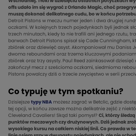
Wschodniej. Tłoki w dziesięciu ostatnich potyczkach wyg
offs udało im się wygrać z Orlando Magic, choć przegrywa
muszą dokonać delikatnego cudu, bo w końcu potrzebują
Detroit Pistons w meczu numer jeden i dwa drugiej run
oczkami. W kolejnych trzech pojedynkach byli jednak sła
trzech minutach, kiedy to nie trafili ani jednego rzutu, t
barwach Detroit Pistons spisał się Cade Cunningham, kt
zbiórek oraz dziewięć asyst. Akompaniował mu Daniss Je
dwoma reboundami oraz trzema kluczowymi podaniami. To
zbiórek oraz trzy asysty. Paul Reed zainkasował dzies
zakończył mecz z sześcioma oczkami, siedmioma rebou
Pistons powalczy dziś o trzecie zwycięstwo w serii prze
Co typuję w tym spotkaniu?
Dzisiejsze
typy NBA
możesz zagrać w Betclic, gdzie dost
tej opcji, w końcu zawsze można delikatnie zejść z niektó
Cleveland Cavaliers! Skąd taki pomysł?
Ci, którzy śledz
punktów meczowych czy drużynowych. Dziś jednak zrobię 
wysokiego kursu na całkiem niskiej linii. Co prawda w 
linię osiem razy w dwunastu pojedynkach, ale nie scho