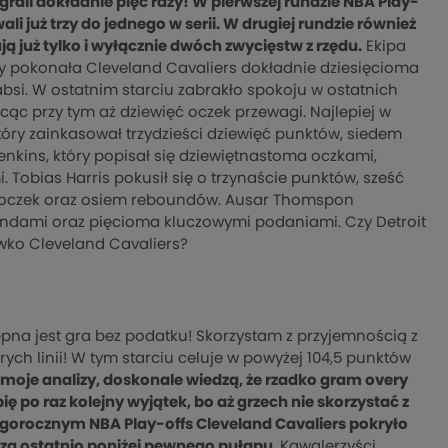
rali dokładnie pięć razy! W pierwszej rundzie NBA Play-
li już trzy do jednego w serii. W drugiej rundzie również
 już tylko i wyłącznie dwóch zwycięstw z rzędu.
Ekipa
dy pokonała Cleveland Cavaliers dokładnie dziesięcioma
bsi. W ostatnim starciu zabrakło spokoju w ostatnich
racąc przy tym aż dziewięć oczek przewagi. Najlepiej w
óry zainkasował trzydzieści dziewięć punktów, siedem
nkins, który popisał się dziewiętnastoma oczkami,
bias Harris pokusił się o trzynaście punktów, sześć
ięć oczek oraz osiem reboundów. Ausar Thomspon
ndami oraz pięcioma kluczowymi podaniami. Czy Detroit
ciwko Cleveland Cavaliers?
ępna jest gra bez podatku! Skorzystam z przyjemnością z
rych linii! W tym starciu celuje w powyżej 104,5 punktów
ą moje analizy, doskonale wiedzą, że rzadko gram overy
po raz kolejny wyjątek, bo aż grzech nie skorzystać z
tegorocznym NBA Play-offs Cleveland Cavaliers pokryło
dzą ostatnio poniżej pewnego pułapu.
Kawalerzyści