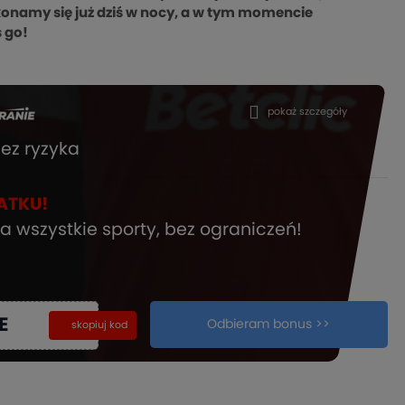
namy się już dziś w nocy, a w tym momencie
s go!
pokaż szczegóły
ez ryzyka
ATKU!
a wszystkie sporty, bez ograniczeń!
E
Odbieram bonus >>
kopiuj
skopiuj kod