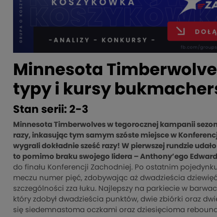
Minnesota Timberwolves
typy i kursy bukmachers
Stan serii: 2-3
Minnesota Timberwolves w tegorocznej kampanii sezonu
razy, inkasując tym samym szóste miejsce w Konferencji
wygrali dokładnie sześć razy! W pierwszej rundzie udał
to pomimo braku swojego lidera – Anthony’ego Edwar
do finału Konferencji Zachodniej. Po ostatnim pojedyn
meczu numer pięć, zdobywając aż dwadzieścia dziewięć o
szczególności zza łuku. Najlepszy na parkiecie w barw
który zdobył dwadzieścia punktów, dwie zbiórki oraz dw
się siedemnastoma oczkami oraz dziesięcioma rebound