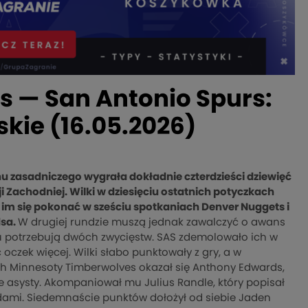
 — San Antonio Spurs:
kie (16.05.2026)
 zasadniczego wygrała dokładnie czterdzieści dziewięć
 Zachodniej. Wilki w dziesięciu ostatnich potyczkach
o im się pokonać w sześciu spotkaniach Denver Nuggets i
dsa.
W drugiej rundzie muszą jednak zawalczyć o awans
ku potrzebują dwóch zwycięstw. SAS zdemolowało ich w
czek więcej. Wilki słabo punktowały z gry, a w
ach Minnesoty Timberwolves okazał się Anthony Edwards,
ie asysty. Akompaniował mu Julius Randle, który popisał
ami. Siedemnaście punktów dołożył od siebie Jaden