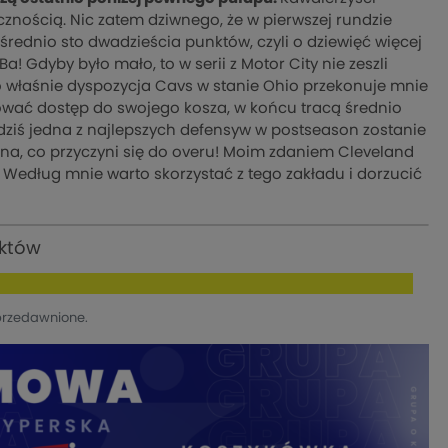
znością. Nic zatem dziwnego, że w pierwszej rundzie
rednio sto dwadzieścia punktów, czyli o dziewięć więcej
a! Gdyby było mało, to w serii z Motor City nie zeszli
o właśnie dyspozycja Cavs w stanie Ohio przekonuje mnie
kować dostęp do swojego kosza, w końcu tracą średnio
e dziś jedna z najlepszych defensyw w postseason zostanie
ona, co przyczyni się do overu! Moim zdaniem Cleveland
. Według mnie warto skorzystać z tego zakładu i dorzucić
nktów
przedawnione.