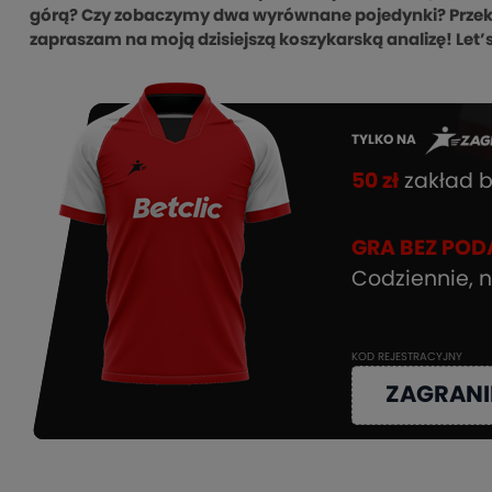
górą? Czy zobaczymy dwa wyrównane pojedynki? Przeko
zapraszam na moją dzisiejszą koszykarską analizę! Let’
TYLKO NA
50 zł
zakład b
GRA BEZ POD
Codziennie, n
KOD REJESTRACYJNY
ZAGRANI