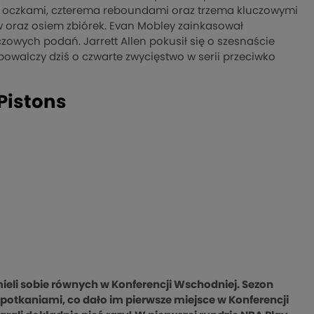
en oczkami, czterema reboundami oraz trzema kluczowymi
w oraz osiem zbiórek. Evan Mobley zainkasował
owych podań. Jarrett Allen pokusił się o szesnaście
powalczy dziś o czwarte zwycięstwo w serii przeciwko
Pistons
mieli sobie równych w Konferencji Wschodniej. Sezon
potkaniami, co dało im pierwsze miejsce w Konferencji