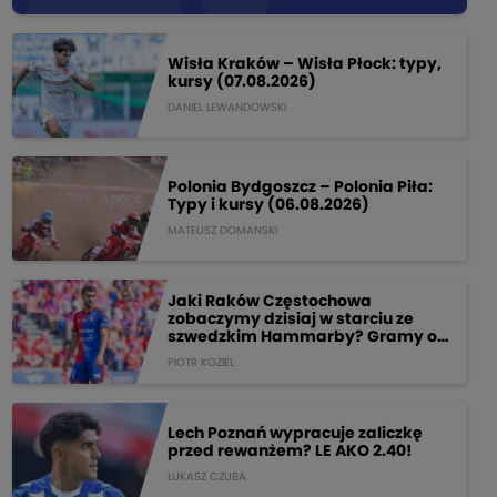
Wisła Kraków – Wisła Płock: typy,
kursy (07.08.2026)
DANIEL LEWANDOWSKI
Polonia Bydgoszcz – Polonia Piła:
Typy i kursy (06.08.2026)
MATEUSZ DOMANSKI
Jaki Raków Częstochowa
zobaczymy dzisiaj w starciu ze
szwedzkim Hammarby? Gramy o
205 PLN!
PIOTR KOZIEL
Lech Poznań wypracuje zaliczkę
przed rewanżem? LE AKO 2.40!
ŁUKASZ CZUBA