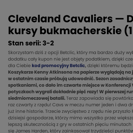
Cleveland Cavaliers — De
kursy bukmacherskie (1
Stan serii: 3-2
Skorzystam dziś z opcji Betclic, który ma bardzo duży 
dodatku cały kupon nie jest objęty podatkiem, dzięki 
dla Ciebie
kod promocyjny Betclic
,
dzięki któremu będzi
Koszykarze Kenny Atkinsona na papierze wyglądają na j
w ostatnim czasie próbują udowodnić. Sezon zasadnic
spotkaniami, co dało im czwarte miejsce w Konferencji 
potyczkach wygrali dokładnie pięć razy! W pierwszej ru
siedmiomeczowej batalii.
Teraz zapowiada się powtórka 
raz czwarty z rzędu! Cavs w meczu numer jeden i dwa drugi
już inne historie. Trzecie zwycięstwo z rzędu nie przyszło
dzisiejsi gospodarze, którzy mimo wszystko przez większ
lepszą skutecznością z gry w ostatnich pięciu minutach
się James Harden, który zainkasował trzydzieści punktó