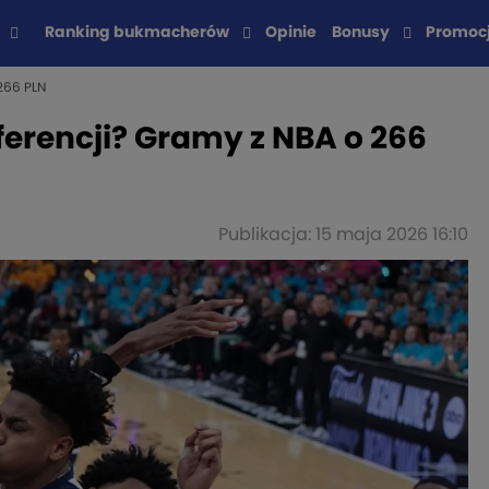
Ranking bukmacherów
Opinie
Bonusy
Promoc
266 PLN
ferencji? Gramy z NBA o 266
Publikacja: 15 maja 2026 16:10