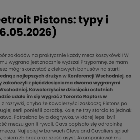
troit Pistons: typy i
6.05.2026)
wybór zakładów na praktycznie każdy mecz koszykówki! W
czemu wygrana jest znacznie wyższa! Przypomnę, że mam
esz mógł skorzystać z ciekawych bonusów na start!
edną z najlepszych drużyn w Konferencji Wschodniej, co
zy zakończyli z pięćdziesięcioma dwoma wygranymi
Wschodniej. Kawalerzyści w dziesięciu ostatnich
ndzie udało im się wygrać z Toronto Raptors w
z rozrywki, chyba że Kawalerzyści zaskoczą Pistons po
ej serii ponieśli porażkę. Kolejne trzy starcia to jednak
 łatwo. Potrzebna była dogrywka, w której lepsi byli
ość meczu gonili rywali. Cavs popisało się odrobinkę
 meczu. Najlepiej w barwach Cleveland Cavaliers spisał
w, osiem zbiórek oraz sześć asyst. Akompaniował mu