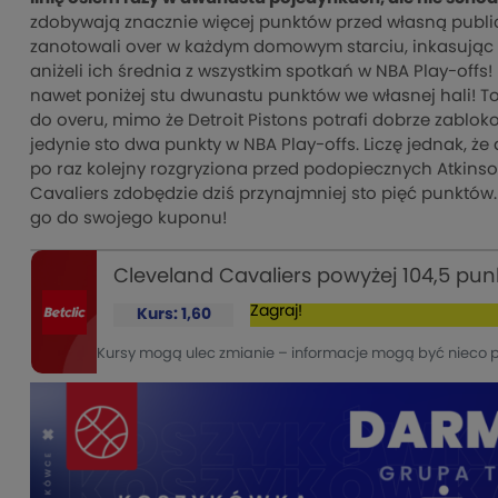
zdobywają znacznie więcej punktów przed własną public
zanotowali over w każdym domowym starciu, inkasując ś
aniżeli ich średnia z wszystkim spotkań w NBA Play-offs! B
nawet poniżej stu dwunastu punktów we własnej hali! T
do overu, mimo że Detroit Pistons potrafi dobrze zablo
jedynie sto dwa punkty w NBA Play-offs. Liczę jednak, ż
po raz kolejny rozgryziona przed podopiecznych Atkins
Cavaliers zdobędzie dziś przynajmniej sto pięć punktów
go do swojego kuponu!
Cleveland Cavaliers powyżej 104,5 pu
Zagraj!
Kurs: 1,60
Kursy mogą ulec zmianie – informacje mogą być nieco 