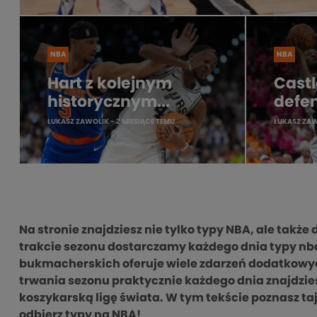
NBA
NBA
Hart z kolejnym
Castl
historycznym...
defen
ŁUKASZ ZAWOLIK
- 2 MIESIĄCE TEMU
ŁUKASZ ZA
Na stronie znajdziesz nie tylko typy NBA, ale także
trakcie sezonu dostarczamy każdego dnia typy nb
bukmacherskich oferuje wiele zdarzeń dodatkowych
trwania sezonu praktycznie każdego dnia znajdzie
koszykarską ligę świata. W tym tekście poznasz taj
odbierz typy na NBA!