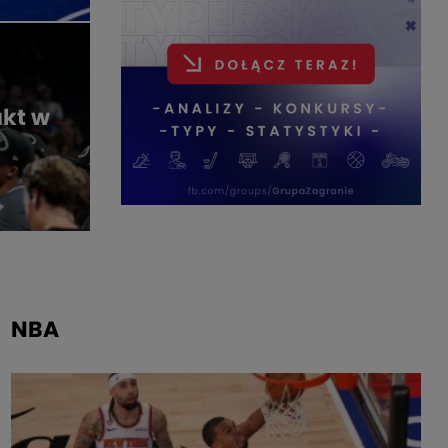
NBA
akt w
Cason będzie miał
dziś...
ŁUKASZ ZAWOLIK
- 3 MIESIĄCE TEMU
NBA