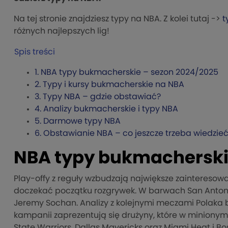
Na tej stronie znajdziesz typy na NBA. Z kolei tutaj ->
t
różnych najlepszych lig!
Spis treści
1.
NBA typy bukmacherskie – sezon 2024/2025
2.
Typy i kursy bukmacherskie na NBA
3.
Typy NBA – gdzie obstawiać?
4.
Analizy bukmacherskie i typy NBA
5.
Darmowe typy NBA
6.
Obstawianie NBA – co jeszcze trzeba wiedzie
NBA typy bukmacherski
Play-offy z reguły wzbudzają największe zainteresow
doczekać początku rozgrywek. W barwach San Anton
Jeremy Sochan. Analizy z kolejnymi meczami Polaka 
kampanii zaprezentują się drużyny, które w minionym
State Warriors, Dallas Mavericks oraz Miami Heat i B