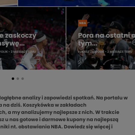
NBA
e zaskoczy
Pora na ostatni 
sywę...
tym...
WOLIK
- 2 MIESIĄCE TEMU
ŁUKASZ ZAWOLIK
- 2 MIESIĄCE TEMU
 dogłębne analizy i zapowiedzi spotkań. Na portalu w
a na dziś. Koszykówka w zakładach
, a my analizujemy najlepsze z nich. W trakcie
sz u nas gotowe i darmowe kupony na najlepszą
niki nt. obstawiania NBA. Dowiedz się więcej i