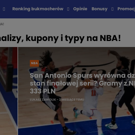
Ranking bukmacherów
Opinie
Bonusy
Promoc
BA!
lizy, kupony i typy na NBA!
NBA
San Antonio Spurs wyrówna dz
stan finałowej serii? Gramy z 
333 PLN
ŁUKASZ ZAWOLIK
- 2 MIESIĄCE TEMU