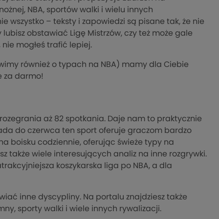
ożnej, NBA, sportów walki i wielu innych
 wszystko – teksty i zapowiedzi są pisane tak, że nie
y lubisz obstawiać Ligę Mistrzów, czy też może gale
ie mogłeś trafić lepiej.
mówimy również o typach na NBA) mamy dla Ciebie
e za darmo!
ozegrania aż 82 spotkania. Daje nam to praktycznie
ada do czerwca ten sport oferuje graczom bardzo
 na boisku codziennie, oferując świeże typy na
esz także wiele interesujących analiz na inne rozgrywki.
trakcyjniejsza koszykarska liga po NBA, a dla
ć inne dyscypliny. Na portalu znajdziesz także
mny, sporty walki i wiele innych rywalizacji.