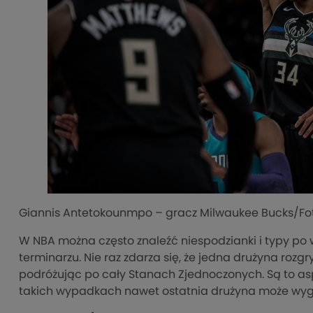
Giannis Antetokounmpo – gracz Milwaukee Bucks/Fot
W NBA można często znaleźć niespodzianki i typy po w
terminarzu. Nie raz zdarza się, że jedna drużyna rozg
podróżując po cały Stanach Zjednoczonych. Są to as
takich wypadkach nawet ostatnia drużyna może wygra