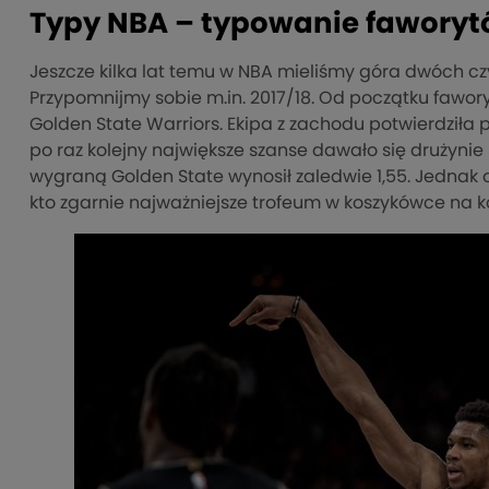
Typy NBA – typowanie fawory
Jeszcze kilka lat temu w NBA mieliśmy góra dwóch c
Przypomnijmy sobie m.in. 2017/18. Od początku fawo
Golden State Warriors. Ekipa z zachodu potwierdzi
po raz kolejny największe szanse dawało się drużynie
wygraną Golden State wynosił zaledwie 1,55. Jednak o
kto zgarnie najważniejsze trofeum w koszykówce na k