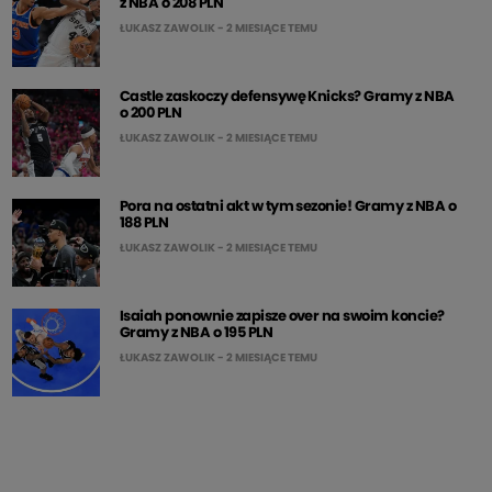
z NBA o 208 PLN
ŁUKASZ ZAWOLIK
- 2 MIESIĄCE TEMU
Castle zaskoczy defensywę Knicks? Gramy z NBA
o 200 PLN
ŁUKASZ ZAWOLIK
- 2 MIESIĄCE TEMU
Pora na ostatni akt w tym sezonie! Gramy z NBA o
188 PLN
ŁUKASZ ZAWOLIK
- 2 MIESIĄCE TEMU
Isaiah ponownie zapisze over na swoim koncie?
Gramy z NBA o 195 PLN
ŁUKASZ ZAWOLIK
- 2 MIESIĄCE TEMU