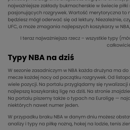
najważniejsze zakłady bukmacherskie w świecie piłki n
pasjonujących rozgrywek. Wartość merytoryczna to nie
będziesz mógł oderwać się od lektury. Niezależnie, cz
UFC, a może zmagania najlepszych koszykarzy w NBA, n
I teraz najważniejsza rzecz – wszystkie typy (
całkowici
Typy NBA na dziś
W sezonie zasadniczym w NBA każda drużyna ma do r
mecze każdej nocy od początku rozgrywek. Od listop
wiele pozycji. Na portalu przyglądamy się rywalizacji
najlepszą koszykarską ligę na dziś. Na stronie znajdzi
Na portalu piszemy także o typach na Euroligę — naja
niektórych nawet numer jeden.
W przypadku braku NBA w danym dniu możesz obstawia
analizy i typy na piłkę nożną, hokej na lodzie, tenis zie