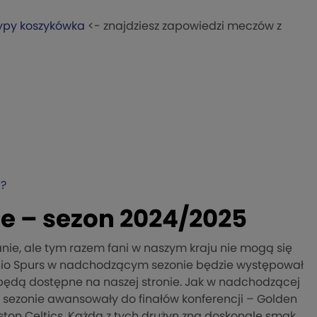
ypy koszykówka
<- znajdziesz zapowiedzi meczów z
ć?
e – sezon 2024/2025
anie, ale tym razem fani w naszym kraju nie mogą się
io Spurs w nadchodzącym sezonie będzie występował
będą dostępne na naszej stronie. Jak w nadchodzącej
 sezonie awansowały do finałów konferencji – Golden
oston Celtics. Każda z tych drużyn zna doskonale smak