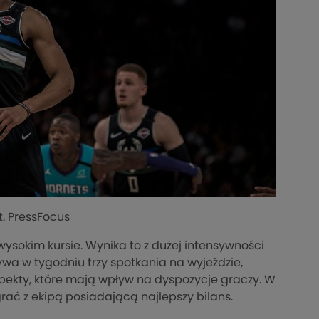
. PressFocus
ysokim kursie. Wynika to z dużej intensywności
rywa w tygodniu trzy spotkania na wyjeździe,
pekty, które mają wpływ na dyspozycje graczy. W
ć z ekipą posiadającą najlepszy bilans.