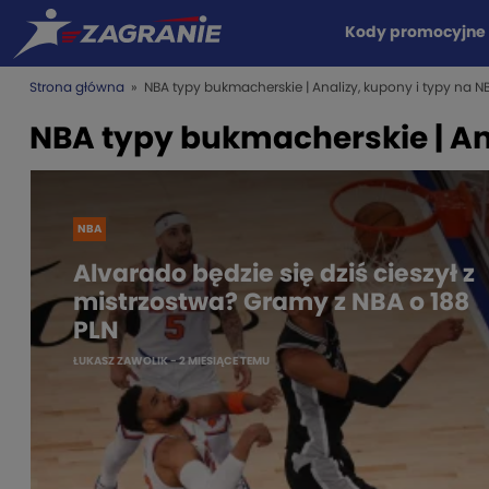
Kody promocyjne
Strona główna
» NBA typy bukmacherskie | Analizy, kupony i typy na N
NBA typy bukmacherskie | Ana
NBA
Alvarado będzie się dziś cieszył z
mistrzostwa? Gramy z NBA o 188
PLN
ŁUKASZ ZAWOLIK
- 2 MIESIĄCE TEMU