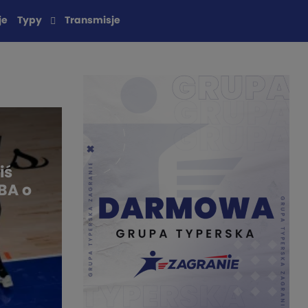
je
Typy
Transmisje
NBA
iś
Isaiah ponownie zapisze ov
NBA o
swoim koncie? Gramy z NBA
PLN
ŁUKASZ ZAWOLIK
- 2 MIESIĄCE TEMU