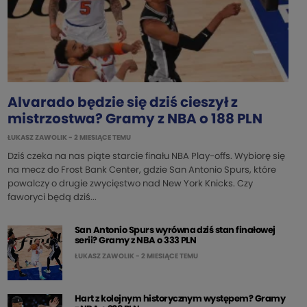
Alvarado będzie się dziś cieszył z
mistrzostwa? Gramy z NBA o 188 PLN
ŁUKASZ ZAWOLIK
- 2 MIESIĄCE TEMU
Dziś czeka na nas piąte starcie finału NBA Play-offs. Wybiorę się
na mecz do Frost Bank Center, gdzie San Antonio Spurs, które
powalczy o drugie zwycięstwo nad New York Knicks. Czy
faworyci będą dziś...
San Antonio Spurs wyrówna dziś stan finałowej
serii? Gramy z NBA o 333 PLN
ŁUKASZ ZAWOLIK
- 2 MIESIĄCE TEMU
Hart z kolejnym historycznym występem? Gramy