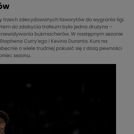
tów
zy trzech zdecydowanych faworytów do wygrania ligi.
rytem do zdobycia trofeum była jedna drużyna –
ła przewidywania bukmacherów. W następnym sezonie
 Stephena Curry’ego i Kevina Duranta. Kurs na
becnie o wiele trudniej pokusić się z dozą pewności
oniec sezonu.