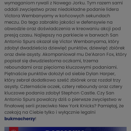
wymaganiom rywali z Nowego Jorku. Tym razem sami
oddali zwycięstwo przez niedokładne podanie lidera
Victora Wembanyamy w końcowych sekundach
meczu. Do tego zabrakło jakości w defensywie na
obwodzie oraz doświadczenia w kreowaniu akcji pod
presją czasu. Najlepszy na parkiecie w barwach San
Antonio Spurs okazał się Victor Wembanyama, który
zdobył dwadzieścia dziewięć punktów, dziewięć zbiórek
oraz dwie asysty. Akompaniował mu De’Aaron Fox, który
popisał się dwudziestoma oczkami, trzema
reboundami oraz pięcioma kluczowymi podaniami.
Piętnaście punktów dołożył od siebie Dylan Harper,
który zebrał dodatkowo sześć zbiórek oraz rozdał trzy
asysty. Czternaście oczek, cztery reboundy oraz cztery
kluczowe podania zdobył Stephon Castle. Czy San
Antonio Spurs powalczy dziś o pierwsze zwycięstwo w
finałowej serii przeciwko New York Knicks? Pamiętaj, że
czekają na Ciebie tylko i wyłącznie legalni
bukmacherzy
!