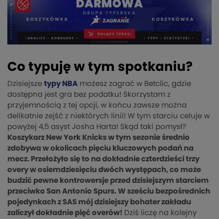
Co typuję w tym spotkaniu?
Dzisiejsze
typy NBA
możesz zagrać w Betclic, gdzie
dostępna jest gra bez podatku! Skorzystam z
przyjemnością z tej opcji, w końcu zawsze można
delikatnie zejść z niektórych linii! W tym starciu celuje w
powyżej 4,5 asyst Josha Harta! Skąd taki pomysł?
Koszykarz New York Knicks w tym sezonie średnio
zdobywa w okolicach pięciu kluczowych podań na
mecz. Przełożyło się to na dokładnie czterdzieści trzy
overy w osiemdziesięciu dwóch występach, co może
budzić pewne kontrowersje przed dzisiejszym starciem
przeciwko San Antonio Spurs. W sześciu bezpośrednich
pojedynkach z SAS mój dzisiejszy bohater zakładu
zaliczył dokładnie pięć overów!
Dziś liczę na kolejny