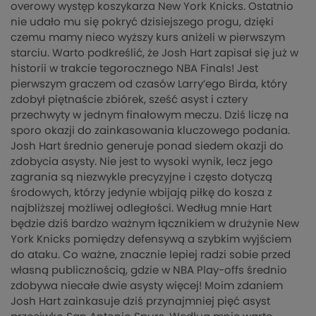
overowy występ koszykarza New York Knicks. Ostatnio
nie udało mu się pokryć dzisiejszego progu, dzięki
czemu mamy nieco wyższy kurs aniżeli w pierwszym
starciu. Warto podkreślić, że Josh Hart zapisał się już w
historii w trakcie tegorocznego NBA Finals! Jest
pierwszym graczem od czasów Larry’ego Birda, który
zdobył piętnaście zbiórek, sześć asyst i cztery
przechwyty w jednym finałowym meczu. Dziś liczę na
sporo okazji do zainkasowania kluczowego podania.
Josh Hart średnio generuje ponad siedem okazji do
zdobycia asysty. Nie jest to wysoki wynik, lecz jego
zagrania są niezwykle precyzyjne i często dotyczą
środowych, którzy jedynie wbijają piłkę do kosza z
najbliższej możliwej odległości. Według mnie Hart
będzie dziś bardzo ważnym łącznikiem w drużynie New
York Knicks pomiędzy defensywą a szybkim wyjściem
do ataku. Co ważne, znacznie lepiej radzi sobie przed
własną publicznością, gdzie w NBA Play-offs średnio
zdobywa niecałe dwie asysty więcej! Moim zdaniem
Josh Hart zainkasuje dziś przynajmniej pięć asyst