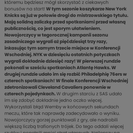
któremu będziesz mógł skorzystać z ciekawych
bonusów na start!
W tym sezonie koszykarze New York
Knicks są już w połowie drogi do mistrzowskiego tytułu.
Mają solidną zaliczkę przed spotkaniami przed własną
publicznością, co jest sporym ułatwieniem.
Nowojorczycy w tegorocznej kampanii sezonu
zasadniczego wygrali aż pięćdziesiąt trzy razy,
inkasując tym samym trzecie miejsce w Konferencji
Wschodniej. NYK w dziesięciu ostatnich potyczkach
wygrali dokładnie dziesięć razy! W pierwszej rundzie
pokonali w sześciu spotkaniach Atlantę Hawks. W
drugiej rundzie udało im się rozbić Philadelphię 76ers w
czterech spotkaniach! W finale Konferencji Wschodniej
zdetronizowali Cleveland Cavaliers ponownie w
czterech pojedynkach.
W drugim starciu z SAS udało
im się zdobyć dokładnie jedno oczko więcej.
Wykorzystali błąd Wemby w końcowych sekundach
meczu, które tak naprawdę zadecydowało o wyniku.
Nowojorczycy gorzej punktowali z gry, ale nadrobili
większą liczbą trafionych trójek. Do tego oddali więcej