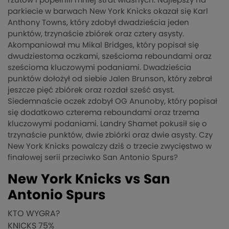
rzutów i popełnili mniej strat własnych. Najlepszy na
parkiecie w barwach New York Knicks okazał się Karl
Anthony Towns, który zdobył dwadzieścia jeden
punktów, trzynaście zbiórek oraz cztery asysty.
Akompaniował mu Mikal Bridges, który popisał się
dwudziestoma oczkami, sześcioma reboundami oraz
sześcioma kluczowymi podaniami. Dwadzieścia
punktów dołożył od siebie Jalen Brunson, który zebrał
jeszcze pięć zbiórek oraz rozdał sześć asyst.
Siedemnaście oczek zdobył OG Anunoby, który popisał
się dodatkowo czterema reboundami oraz trzema
kluczowymi podaniami. Landry Shamet pokusił się o
trzynaście punktów, dwie zbiórki oraz dwie asysty. Czy
New York Knicks powalczy dziś o trzecie zwycięstwo w
finałowej serii przeciwko San Antonio Spurs?
New York Knicks vs San
Antonio Spurs
KTO WYGRA?
KNICKS
75%