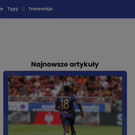
je
Typy
Transmisje
Najnowsze artykuły