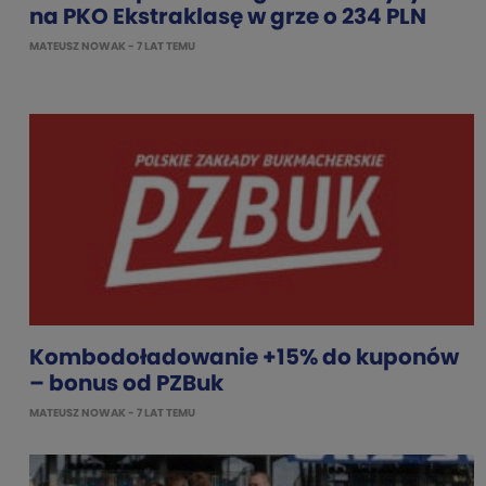
na PKO Ekstraklasę w grze o 234 PLN
MATEUSZ NOWAK
- 7 LAT TEMU
Kombodoładowanie +15% do kuponów
– bonus od PZBuk
MATEUSZ NOWAK
- 7 LAT TEMU