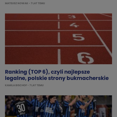
MATEUSZ NOWAK
- 7 LAT TEMU
Ranking (TOP 6), czyli najlepsze
legalne, polskie strony bukmacherskie
KAMILA BISCHOF
- 7 LAT TEMU