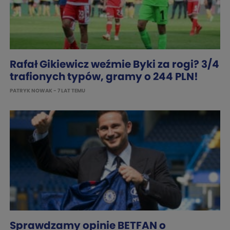
Rafał Gikiewicz weźmie Byki za rogi? 3/4
trafionych typów, gramy o 244 PLN!
PATRYK NOWAK
- 7 LAT TEMU
Sprawdzamy opinie BETFAN o