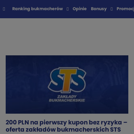
Ranking bukmacherów
Opinie
Bonusy
Promoc
200 PLN na pierwszy kupon bez ryzyka –
oferta zakładów bukmacherskich STS