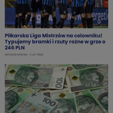
Piłkarska Liga Mistrzów na celowniku!
Typujemy bramki i rzuty rożne w grze o
246 PLN
MATEUSZ NOWAK
- 7 LAT TEMU