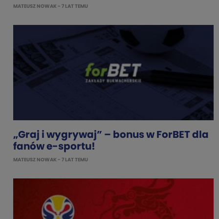
MATEUSZ NOWAK
- 7 LAT TEMU
„Graj i wygrywaj” – bonus w ForBET dla
fanów e-sportu!
MATEUSZ NOWAK
- 7 LAT TEMU