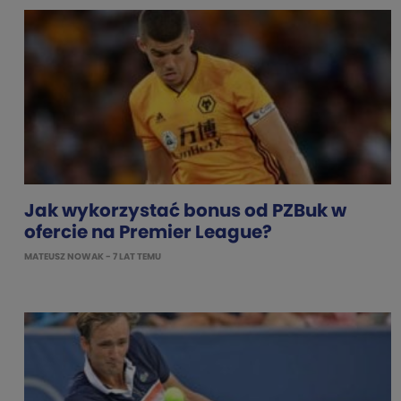
Jak wykorzystać bonus od PZBuk w
ofercie na Premier League?
MATEUSZ NOWAK
- 7 LAT TEMU