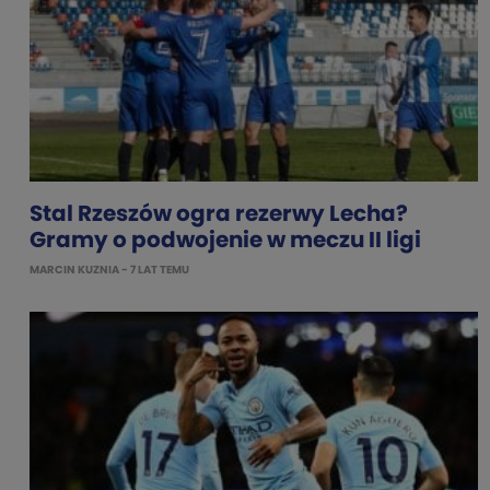
Stal Rzeszów ogra rezerwy Lecha?
Gramy o podwojenie w meczu II ligi
MARCIN KUZNIA
- 7 LAT TEMU