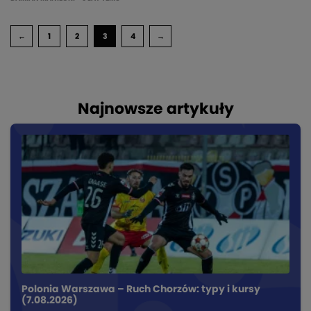
←
1
2
3
4
→
Najnowsze artykuły
Polonia Warszawa – Ruch Chorzów: typy i kursy
(7.08.2026)