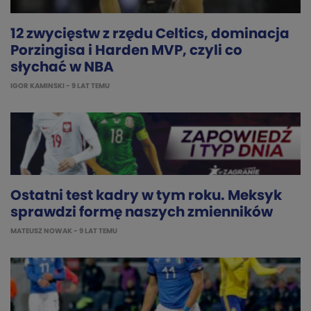
12 zwycięstw z rzędu Celtics, dominacja
Porzingisa i Harden MVP, czyli co
słychać w NBA
IGOR KAMINSKI
- 9 LAT TEMU
Ostatni test kadry w tym roku. Meksyk
sprawdzi formę naszych zmienników
MATEUSZ NOWAK
- 9 LAT TEMU