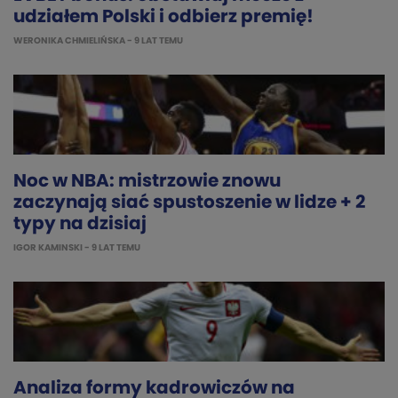
udziałem Polski i odbierz premię!
WERONIKA CHMIELIŃSKA
- 9 LAT TEMU
Noc w NBA: mistrzowie znowu
zaczynają siać spustoszenie w lidze + 2
typy na dzisiaj
IGOR KAMINSKI
- 9 LAT TEMU
Analiza formy kadrowiczów na