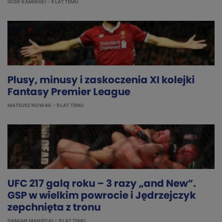
IGOR KAMINSKI
- 9 LAT TEMU
Plusy, minusy i zaskoczenia XI kolejki
Fantasy Premier League
MATEUSZ NOWAK
- 9 LAT TEMU
UFC 217 galą roku – 3 razy „and New”.
GSP w wielkim powrocie i Jędrzejczyk
zepchnięta z tronu
DAMIAN MANIECKI
- 9 LAT TEMU