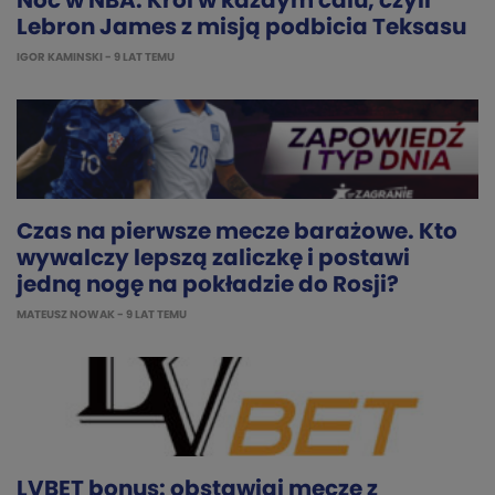
Noc w NBA: Król w każdym calu, czyli
Lebron James z misją podbicia Teksasu
IGOR KAMINSKI
- 9 LAT TEMU
Czas na pierwsze mecze barażowe. Kto
wywalczy lepszą zaliczkę i postawi
jedną nogę na pokładzie do Rosji?
MATEUSZ NOWAK
- 9 LAT TEMU
LVBET bonus: obstawiaj mecze z