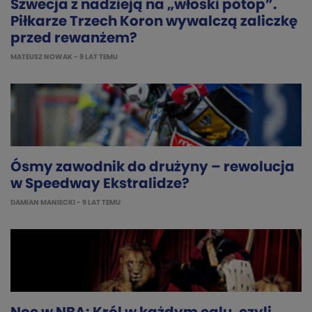
Szwecja z nadzieją na „włoski potop”.
Piłkarze Trzech Koron wywalczą zaliczkę
przed rewanżem?
MATEUSZ NOWAK
- 9 LAT TEMU
Ósmy zawodnik do drużyny – rewolucja
w Speedway Ekstralidze?
DAMIAN MANIECKI
- 9 LAT TEMU