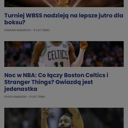
Turniej WBSS nadzieją na lepsze jutro dla
boksu?
DAMIAN MANIECKI
- 9 LAT TEMU
Noc w NBA: Co łączy Boston Celtics i
Stranger Things? Gwiazdą jest
jedenastka
IGOR KAMINSKI
- 9 LAT TEMU