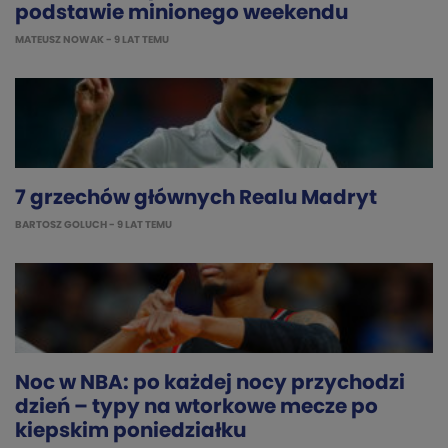
podstawie minionego weekendu
MATEUSZ NOWAK
- 9 LAT TEMU
7 grzechów głównych Realu Madryt
BARTOSZ GOLUCH
- 9 LAT TEMU
Noc w NBA: po każdej nocy przychodzi
dzień – typy na wtorkowe mecze po
kiepskim poniedziałku