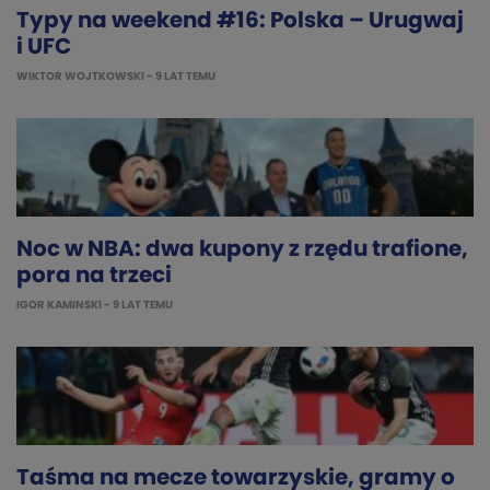
Typy na weekend #16: Polska – Urugwaj
i UFC
WIKTOR WOJTKOWSKI
- 9 LAT TEMU
Noc w NBA: dwa kupony z rzędu trafione,
pora na trzeci
IGOR KAMINSKI
- 9 LAT TEMU
Taśma na mecze towarzyskie, gramy o