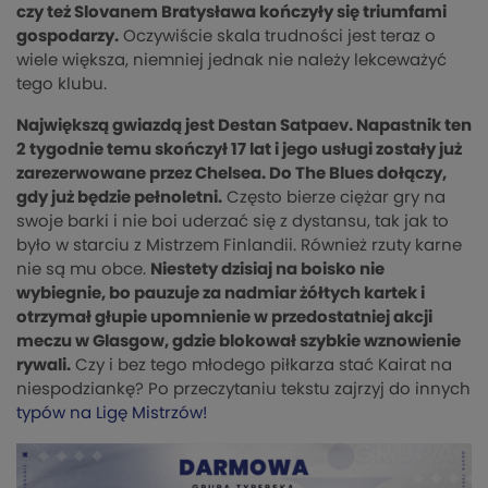
czy też Slovanem Bratysława kończyły się triumfami
gospodarzy.
Oczywiście skala trudności jest teraz o
wiele większa, niemniej jednak nie należy lekceważyć
tego klubu.
Największą gwiazdą jest Destan Satpaev. Napastnik ten
2 tygodnie temu skończył 17 lat i jego usługi zostały już
zarezerwowane przez Chelsea. Do The Blues dołączy,
gdy już będzie pełnoletni.
Często bierze ciężar gry na
swoje barki i nie boi uderzać się z dystansu, tak jak to
było w starciu z Mistrzem Finlandii. Również rzuty karne
nie są mu obce.
Niestety dzisiaj na boisko nie
wybiegnie, bo pauzuje za nadmiar żółtych kartek i
otrzymał głupie upomnienie w przedostatniej akcji
meczu w Glasgow, gdzie blokował szybkie wznowienie
rywali.
Czy i bez tego młodego piłkarza stać Kairat na
niespodziankę? Po przeczytaniu tekstu zajrzyj do innych
typów na Ligę Mistrzów!