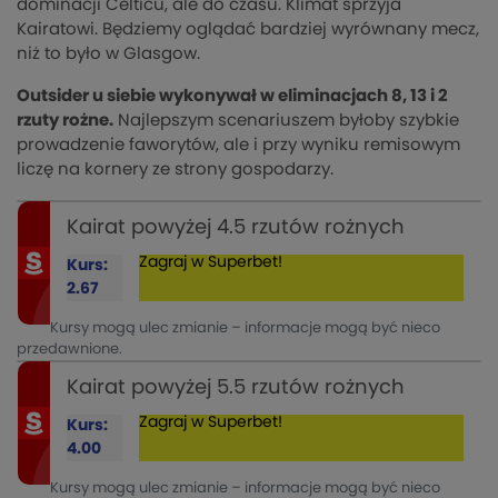
dominacji Celticu, ale do czasu. Klimat sprzyja
Kairatowi. Będziemy oglądać bardziej wyrównany mecz,
niż to było w Glasgow.
Outsider u siebie wykonywał w eliminacjach 8, 13 i 2
rzuty rożne.
Najlepszym scenariuszem byłoby szybkie
prowadzenie faworytów, ale i przy wyniku remisowym
liczę na kornery ze strony gospodarzy.
Kairat powyżej 4.5 rzutów rożnych
Zagraj w Superbet!
Kurs:
2.67
Kursy mogą ulec zmianie – informacje mogą być nieco
przedawnione.
Kairat powyżej 5.5 rzutów rożnych
Zagraj w Superbet!
Kurs:
4.00
Kursy mogą ulec zmianie – informacje mogą być nieco