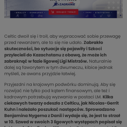
Celtic dwoił się i troił, aby wypracować sobie przewagę
przed rewanżem, ale to się nie udało.
Zabrakło
skuteczności, bo sytuacje się pojawiły i Szkoci
przylecieli do Kazachstanu z obawą, że może ich
zabraknąć w fazie ligowej Ligi Mistrzów.
Naturalnie
dalej są faworytem w tym dwumeczu, kibice jednak
myśleli, że awans przyjdzie łatwiej.
Przyjezdni na krajowym podwórku dominują. Aby się
rozwijać nie tylko pod kątem finansowym, ale też i
kadrowym potrzebują wyzwania w postaci LM.
Kilka
ciekawych twarzy odeszło z Celticu, jak Nicolas-Gerrit
Kuhn i należało poszukać następców. Sprowadzono
Benjamina Nygerna z Danii i wydaje się, że jest to strzał
w 10. Szwed w swoich 3 ligowych występach popisał się