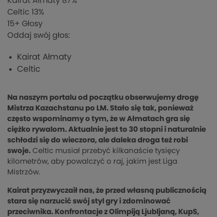
Kairat Ałmaty
87%
Celtic
13%
15
+ Głosy
Oddaj swój głos:
Kairat Ałmaty
Celtic
Na naszym portalu od początku obserwujemy drogę
Mistrza Kazachstanu po LM. Stało się tak, ponieważ
często wspominamy o tym, że w Ałmatach gra się
ciężko rywalom. Aktualnie jest to 30 stopni i naturalnie
schłodzi się do wieczora, ale daleka droga też robi
swoje.
Celtic musiał przebyć kilkanaście tysięcy
kilometrów, aby powalczyć o raj, jakim jest Liga
Mistrzów.
Kairat przyzwyczaił nas, że przed własną publicznością
stara się narzucić swój styl gry i zdominować
przeciwnika. Konfrontacje z Olimpiją Ljubljaną, KupS,