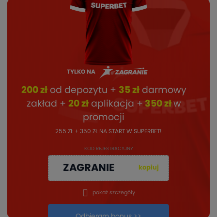
TYLKO NA
200 zł
od depozytu +
35 zł
darmowy
zakład +
20 zł
aplikacja +
350 zł
w
promocji
255 ZŁ + 350 ZŁ NA START W SUPERBET!
KOD REJESTRACYJNY
ZAGRANIE
kopiuj
pokaż szczegóły
Odbieram bonus >>