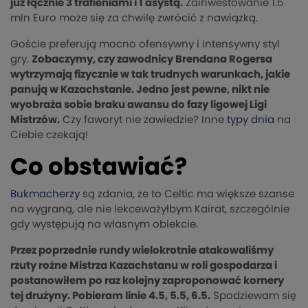
już łącznie 3 trafieniami i 1 asystą.
Zainwestowanie 1.5
mln Euro może się za chwilę zwrócić z nawiązką.
Goście preferują mocno ofensywny i intensywny styl
gry.
Zobaczymy, czy zawodnicy Brendana Rogersa
wytrzymają fizycznie w tak trudnych warunkach, jakie
panują w Kazachstanie. Jedno jest pewne, nikt nie
wyobraża sobie braku awansu do fazy ligowej Ligi
Mistrzów.
Czy faworyt nie zawiedzie? Inne
typy dnia
na
Ciebie czekają!
Co obstawiać?
Bukmacherzy
są zdania, że to Celtic ma większe szanse
na wygraną, ale nie lekceważyłbym Kairat, szczególnie
gdy występują na własnym obiekcie.
Przez poprzednie rundy wielokrotnie atakowaliśmy
rzuty rożne Mistrza Kazachstanu w roli gospodarza i
postanowiłem po raz kolejny zaproponować kornery
tej drużyny. Pobieram linie 4.5, 5.5, 6.5.
Spodziewam się