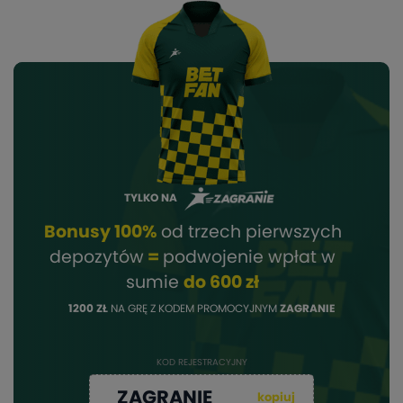
TYLKO NA
Bonusy 100%
od trzech pierwszych
depozytów
=
podwojenie wpłat w
sumie
do 600 zł
1200 ZŁ
NA GRĘ Z KODEM PROMOCYJNYM
ZAGRANIE
KOD REJESTRACYJNY
ZAGRANIE
kopiuj