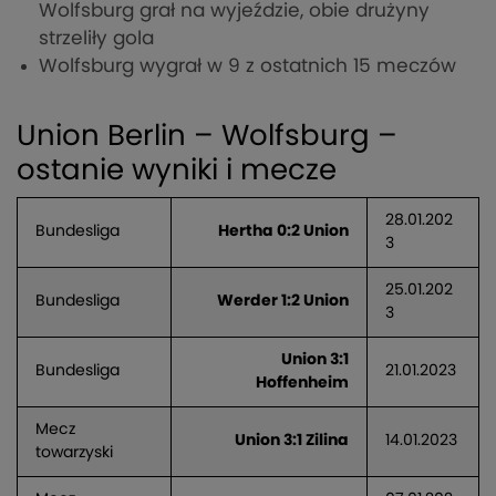
Wolfsburg grał na wyjeździe, obie drużyny
strzeliły gola
Wolfsburg wygrał w 9 z ostatnich 15 meczów
Union Berlin – Wolfsburg –
ostanie wyniki i mecze
28.01.202
Bundesliga
Hertha 0:2 Union
3
25.01.202
Bundesliga
Werder 1:2 Union
3
Union 3:1
Bundesliga
21.01.2023
Hoffenheim
Mecz
Union 3:1 Zilina
14.01.2023
towarzyski