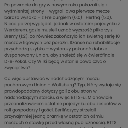
Po powrocie do gry w nowym roku pokazali się z
wyśmienitej strony – wygrali dwa pierwsze mecze
bardzo wysoko – z Freiburgiem (6:0) i Herthą (5:0).
Nieco gorzej wyglądali jednak w ostatnim pojedynku z
Werderem, gdzie musieli uznać wyższość piłkarzy z
Bremy (1:2), co również zakończyło ich świetną serię 10
meczów ligowych bez porażki. Szanse na rehabilitacje
przychodzą szybko – wystarczy pokonać dobrze
dysponowany Union, aby znaleźć się w ćwierćfinale
DFB-Pokal. Czy Wilki będą w stanie powalczyć o
zwycięstwo?
Co więc obstawiać w nadchodzącym meczu
pucharowym Union – Wolfsburg? Typ, który wydaje się
prawdopodobny dotyczy goli z obu stron w
nadchodzącym starciu, a więc BTTS-u. Mianowicie
przeanalizowałem ostatnie pojedynku obu zespołów w
roli gospodarzy i gości. Berlińczycy strzelali
przynajmniej jedną bramkę w ostatnich ośmiu
meczach o stawkę przed własną publicznością. BTTS