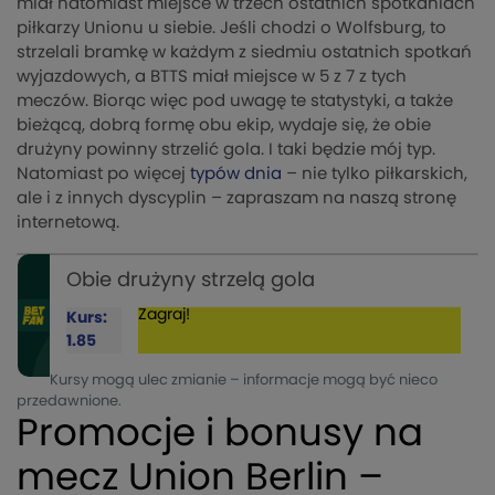
miał natomiast miejsce w trzech ostatnich spotkaniach
piłkarzy Unionu u siebie. Jeśli chodzi o Wolfsburg, to
strzelali bramkę w każdym z siedmiu ostatnich spotkań
wyjazdowych, a BTTS miał miejsce w 5 z 7 z tych
meczów. Biorąc więc pod uwagę te statystyki, a także
bieżącą, dobrą formę obu ekip, wydaje się, że obie
drużyny powinny strzelić gola. I taki będzie mój typ.
Natomiast po więcej
typów dnia
– nie tylko piłkarskich,
ale i z innych dyscyplin – zapraszam na naszą stronę
internetową.
Obie drużyny strzelą gola
Zagraj!
Kurs:
1.85
Kursy mogą ulec zmianie – informacje mogą być nieco
przedawnione.
Promocje i bonusy na
mecz Union Berlin –