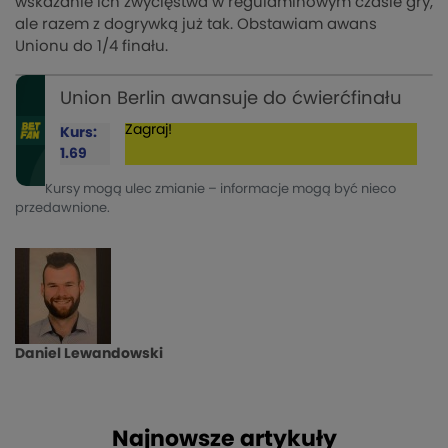
wskazanie ich zwycięstwa w regulaminowym czasie gry,
ale razem z dogrywką już tak. Obstawiam awans
Unionu do 1/4 finału.
Union Berlin awansuje do ćwierćfinału
Zagraj!
Kurs:
1.69
Kursy mogą ulec zmianie – informacje mogą być nieco
przedawnione.
Daniel Lewandowski
Najnowsze artykuły