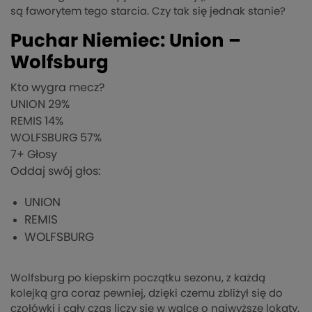
są faworytem tego starcia. Czy tak się jednak stanie?
Puchar Niemiec: Union –
Wolfsburg
Kto wygra mecz?
UNION
29%
REMIS
14%
WOLFSBURG
57%
7
+ Głosy
Oddaj swój głos:
UNION
REMIS
WOLFSBURG
Wolfsburg po kiepskim początku sezonu, z każdą
kolejką gra coraz pewniej, dzięki czemu zbliżył się do
czołówki i cały czas liczy się w walce o najwyższe lokaty.