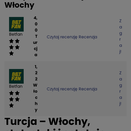
Włochy
4,
Z
0
a
0
g
Betfan
T
Czytaj recenzję
Recenzja
r
ur
a
cj
j!
a
1,
2
Z
2
a
W
g
Betfan
Czytaj recenzję
Recenzja
ło
r
c
a
h
j!
y
Turcja – Włochy,