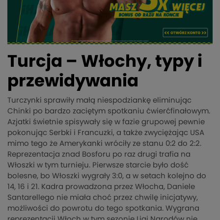
Turcja – Włochy, typy i
przewidywania
Turczynki sprawiły małą niespodziankę eliminując
Chinki po bardzo zaciętym spotkaniu ćwierćfinałowym.
Azjatki świetnie spisywały się w fazie grupowej pewnie
pokonując Serbki i Francuzki, a także zwyciężając USA
mimo tego że Amerykanki wróciły ze stanu 0:2 do 2:2.
Reprezentacja znad Bosforu po raz drugi trafia na
Włoszki w tym turnieju. Pierwsze starcie było dość
bolesne, bo Włoszki wygrały 3:0, a w setach kolejno do
14, 16 i 21. Kadra prowadzona przez Włocha, Daniele
Santarellego nie miała choć przez chwilę inicjatywy,
możliwości do powrotu do tego spotkania. Wygrana
reprezentacji Włoch w tym sezonie Ligi Narodów nie