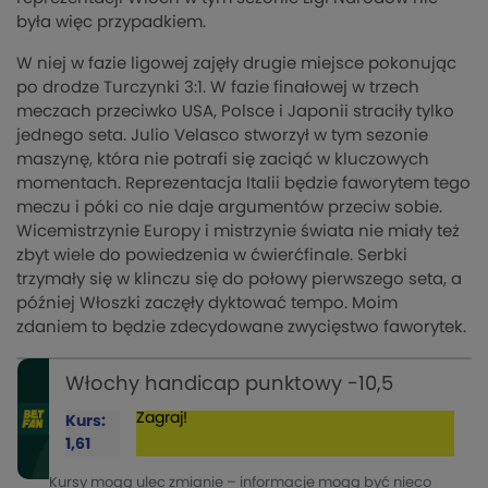
była więc przypadkiem.
W niej w fazie ligowej zajęły drugie miejsce pokonując
po drodze Turczynki 3:1. W fazie finałowej w trzech
meczach przeciwko USA, Polsce i Japonii straciły tylko
jednego seta. Julio Velasco stworzył w tym sezonie
maszynę, która nie potrafi się zaciąć w kluczowych
momentach. Reprezentacja Italii będzie faworytem tego
meczu i póki co nie daje argumentów przeciw sobie.
Wicemistrzynie Europy i mistrzynie świata nie miały też
zbyt wiele do powiedzenia w ćwierćfinale. Serbki
trzymały się w klinczu się do połowy pierwszego seta, a
później Włoszki zaczęły dyktować tempo. Moim
zdaniem to będzie zdecydowane zwycięstwo faworytek.
Włochy handicap punktowy -10,5
Zagraj!
Kurs:
1,61
Kursy mogą ulec zmianie – informacje mogą być nieco