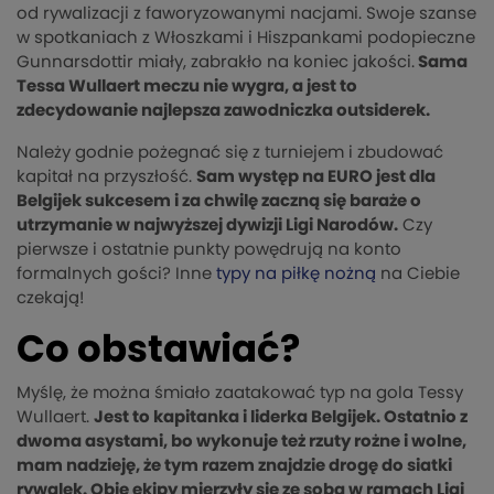
od rywalizacji z faworyzowanymi nacjami. Swoje szanse
w spotkaniach z Włoszkami i Hiszpankami podopieczne
Gunnarsdottir miały, zabrakło na koniec jakości.
Sama
Tessa Wullaert meczu nie wygra, a jest to
zdecydowanie najlepsza zawodniczka outsiderek.
Należy godnie pożegnać się z turniejem i zbudować
kapitał na przyszłość.
Sam występ na EURO jest dla
Belgijek sukcesem i za chwilę zaczną się baraże o
utrzymanie w najwyższej dywizji Ligi Narodów.
Czy
pierwsze i ostatnie punkty powędrują na konto
formalnych gości? Inne
typy na piłkę nożną
na Ciebie
czekają!
Co obstawiać?
Myślę, że można śmiało zaatakować typ na gola Tessy
Wullaert.
Jest to kapitanka i liderka Belgijek. Ostatnio z
dwoma asystami, bo wykonuje też rzuty rożne i wolne,
mam nadzieję, że tym razem znajdzie drogę do siatki
rywalek. Obie ekipy mierzyły się ze sobą w ramach Ligi