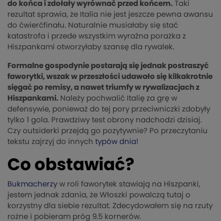
do końca i zdołały wyrównać przed końcem.
Taki
rezultat sprawia, że Italia nie jest jeszcze pewna awansu
do ćwierćfinału. Naturalnie musiałaby się stać
katastrofa i przede wszystkim wyraźna porażka z
Hiszpankami otworzyłaby szansę dla rywalek.
Formalne gospodynie postarają się jednak postraszyć
faworytki, wszak w przeszłości udawało się kilkakrotnie
sięgać po remisy, a nawet triumfy w rywalizacjach z
Hiszpankami.
Należy pochwalić Italię za grę w
defensywie, ponieważ do tej pory przeciwniczki zdobyły
tylko 1 gola. Prawdziwy test obrony nadchodzi dzisiaj.
Czy outsiderki przejdą go pozytywnie? Po przeczytaniu
tekstu zajrzyj do innych
typów dnia!
Co obstawiać?
Bukmacherzy
w roli faworytek stawiają na Hiszpanki,
jestem jednak zdania, że Włoszki powalczą tutaj o
korzystny dla siebie rezultat. Zdecydowałem się na rzuty
rożne i pobieram próg 9.5 kornerów.