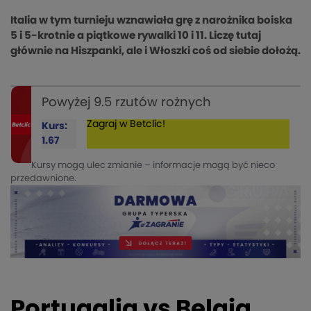
Italia w tym turnieju wznawiała grę z narożnika boiska
5 i 5-krotnie a piątkowe rywalki 10 i 11. Liczę tutaj
głównie na Hiszpanki, ale i Włoszki coś od siebie dołożą.
Powyżej 9.5 rzutów rożnych
Zagraj w Betclic!
Kurs:
1.67
Kursy mogą ulec zmianie – informacje mogą być nieco
przedawnione.
Portugalia vs Belgia