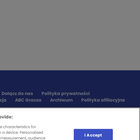
Dołącz do nas
Polityka prywatności
cja
ABC Gracza
Archiwum
Polityka afiliacyjna
ovide:
 characteristics for
n a device. Personalised
I Accept
nt measurement, audience