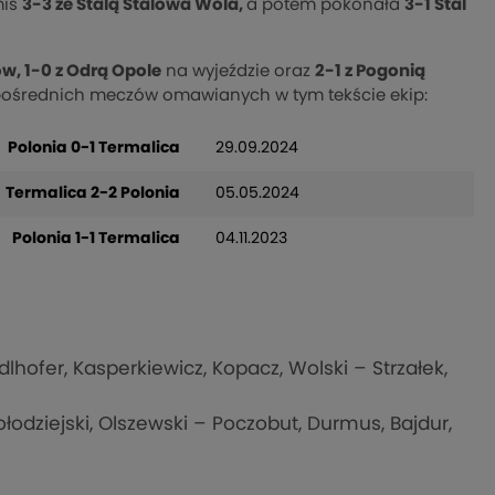
mis
3-3 ze Stalą Stalowa Wola,
a potem pokonała
3-1 Stal
w, 1-0 z Odrą Opole
na wyjeździe oraz
2-1 z Pogonią
zpośrednich meczów omawianych w tym tekście ekip:
Polonia 0-1 Termalica
29.09.2024
Termalica 2-2 Polonia
05.05.2024
Polonia 1-1 Termalica
04.11.2023
lhofer, Kasperkiewicz, Kopacz, Wolski – Strzałek,
Kołodziejski, Olszewski – Poczobut, Durmus, Bajdur,