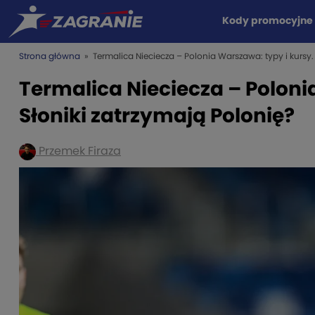
Kody promocyjne
Strona główna
» Termalica Nieciecza – Polonia Warszawa: typy i kursy. 
Termalica Nieciecza – Poloni
Słoniki zatrzymają Polonię?
Przemek Firaza