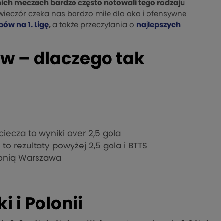
tnich meczach bardzo często notowali tego rodzaju
wieczór czeka nas bardzo miłe dla oka i ofensywne
pów na 1. Ligę
,
a także przeczytania o
najlepszych
ów – dlaczego tak
iecza to wyniki over 2,5 gola
to rezultaty powyżej 2,5 gola i BTTS
olonią Warszawa
 i Polonii