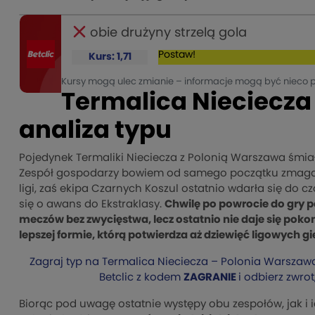
obie drużyny strzelą gola
Postaw!
Kurs: 1,71
Kursy mogą ulec zmianie – informacje mogą być nieco 
Termalica Nieciecza
analiza typu
Pojedynek Termaliki Nieciecza z Polonią Warszawa śmiał
Zespół gospodarzy bowiem od samego początku zmagań r
ligi, zaś ekipa Czarnych Koszul ostatnio wdarła się do cz
się o awans do Ekstraklasy.
Chwilę po powrocie do gry p
meczów bez zwycięstwa, lecz ostatnio nie daje się pokona
lepszej formie, którą potwierdza aż dziewięć ligowych gie
Zagraj typ na Termalica Nieciecza – Polonia Warszaw
Betclic z kodem
ZAGRANIE
i odbierz zwrot
Biorąc pod uwagę ostatnie występy obu zespołów, jak i 