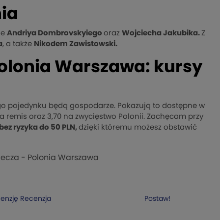
nia
ie
Andriya Dombrovskyiego
oraz
Wojciecha Jakubika.
Z
a
, a także
Nikodem Zawistowski.
Polonia Warszawa: kursy
go pojedynku będą gospodarze. Pokazują to dostępne w
 na remis oraz 3,70 na zwycięstwo Polonii. Zachęcam przy
bez ryzyka do 50 PLN,
dzięki któremu możesz obstawić
iecza - Polonia Warszawa
cenzję
Recenzja
Postaw!