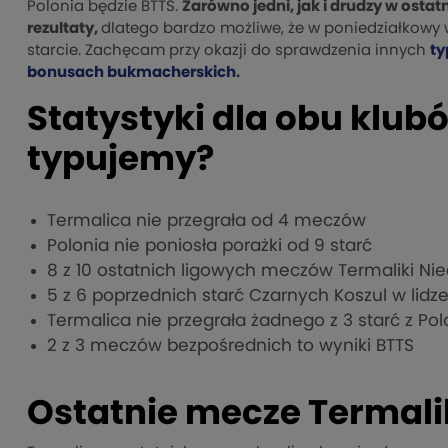
Polonia będzie BTTS.
Zarówno jedni, jak i drudzy w osta
rezultaty,
dlatego bardzo możliwe, że w poniedziałkowy 
starcie. Zachęcam przy okazji do sprawdzenia innych
ty
bonusach bukmacherskich
.
Statystyki dla obu klub
typujemy?
Termalica nie przegrała od 4 meczów
Polonia nie poniosła porażki od 9 starć
8 z 10 ostatnich ligowych meczów Termaliki Niec
5 z 6 poprzednich starć Czarnych Koszul w lidze 
Termalica nie przegrała żadnego z 3 starć z P
2 z 3 meczów bezpośrednich to wyniki BTTS
Ostatnie mecze Termaliki