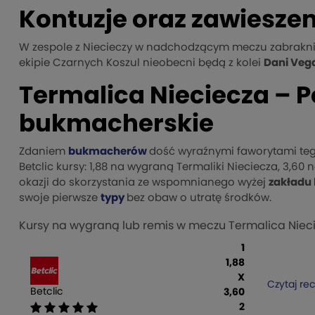
Kontuzje oraz zawiesze
W zespole z Niecieczy w nadchodzącym meczu zabrakn
ekipie Czarnych Koszul nieobecni będą z kolei
Dani Veg
Termalica Nieciecza – 
bukmacherskie
Zdaniem
bukmacherów
dość wyraźnymi faworytami te
Betclic kursy: 1,88 na wygraną Termaliki Nieciecza, 3,60
okazji do skorzystania ze wspomnianego wyżej
zakładu 
swoje pierwsze
typy
bez obaw o utratę środków.
Kursy na wygraną lub remis w meczu Termalica Niec
1
1,88
X
Czytaj re
Betclic
3,60
2