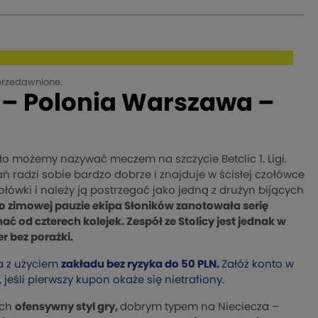
przedawnione.
 – Polonia Warszawa –
o możemy nazywać meczem na szczycie Betclic 1. Ligi.
adzi sobie bardzo dobrze i znajduje w ścisłej czołówce
ołówki i należy ją postrzegać jako jedną z drużyn bijących
o zimowej pauzie ekipa Słoników zanotowała serię
ć od czterech kolejek. Zespół ze Stolicy jest jednak w
r bez porażki.
a z użyciem
zakładu bez ryzyka do 50 PLN.
Załóż konto w
, jeśli pierwszy kupon okaże się nietrafiony.
ich
ofensywny styl gry,
dobrym typem na Nieciecza –