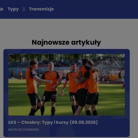
je
Typy
Transmisje
Najnowsze artykuły
ŁKS – Chrobry: Typy i kursy (09.08.2026)
MATEUSZ DOMANSKI