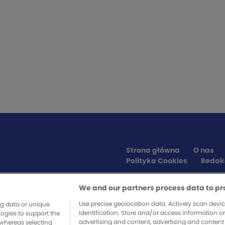
Strona główna
O nas
Polityka Cookies
Redak
We and our partners process data to pr
SPONSORZY SERWISU
Use precise geolocation data. Actively scan device
ng data or unique
identification. Store and/or access information o
logies to support the
advertising and content, advertising and conte
whereas selecting