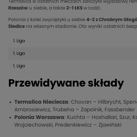
Termalica w ostatnich meczach zaliczyła wyjazdowy re
Rzeszów
u siebie, a także
2-1 ŁKS
w Łodzi.
Polonia z kolei zwyciężyła u siebie
4-2 z Chrobrym Głogó
Siedlce
na własnym stadionie. Oto wyniki ostatnich be
1. Liga
1. Liga
1. Liga
Przewidywane składy
Termalica Nieciecza
: Chovan – Hilbrycht, Spend
Ambrosiewicz, Trubeha – Zapolnik, Fassbender
Polonia Warszawa
: Kuchta – Hoxhallari, Szur, 
Wojciechowski, Predenkiewicz – Zjawiński