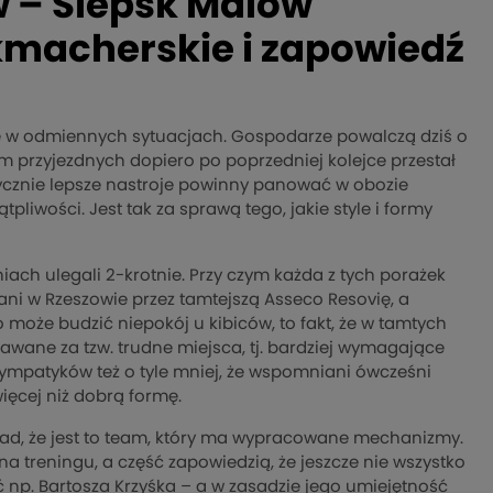
w – Ślepsk Malow
ukmacherskie i zapowiedź
się w odmiennych sytuacjach. Gospodarze powalczą dziś o
am przyjezdnych dopiero po poprzedniej kolejce przestał
etycznie lepsze nastroje powinny panować w obozie
pliwości. Jest tak za sprawą tego, jakie style i formy
ach ulegali 2-krotnie. Przy czym każda z tych porażek
ani w Rzeszowie przez tamtejszą Asseco Resovię, a
o może budzić niepokój u kibiców, to fakt, że w tamtych
nawane za tzw. trudne miejsca, tj. bardziej wymagające
sympatyków też o tyle mniej, że wspomniani ówcześni
ięcej niż dobrą formę.
kład, że jest to team, który ma wypracowane mechanizmy.
a treningu, a część zapowiedzią, że jeszcze nie wszystko
yć np. Bartosza Krzyśka – a w zasadzie jego umiejętność