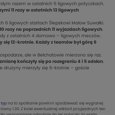
każdym razem w ostatnich 5 ligowych potyczkach.
mi 11 razy w ostatnich 13 ligowych
ich 6 ligowych startach Ślepskowi Malow Suwałki.
0 razy na poprzednich 11 wyjazdach ligowych
.
ażdy z ostatnich 4 domowo – ligowych meczów.
y się 12-krotnie. Każdy z teamów był górą 6
ospodarze, ale w Bełchatowie mierzono się raz.
zmianę kończyły się po rozegraniu 4 i 5 odsłon
.
e drużyny mierzyły się 6-krotnie – goście
 typ
na to spotkanie powinni spodziewać się wygranej
ówny 1.30. Z kolei ewentualnej wiktorii przyjezdnych ten
tało wspomniane odnośnie do tej potyczki; to warto