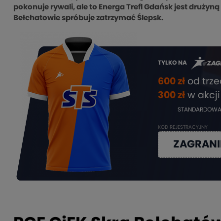
pokonuje rywali, ale to Energa Trefl Gdańsk jest drużyn
Bełchatowie spróbuje zatrzymać Ślepsk.
TYLKO NA
600 zł
od trz
3
00 zł
w akcji
STANDARDOWA
KOD REJESTRACYJNY
ZAGRAN