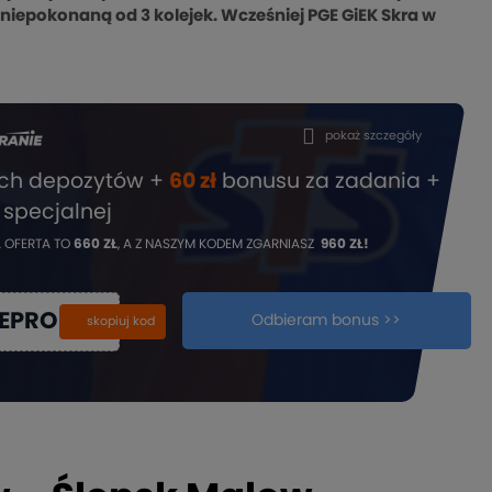
ą niepokonaną od 3 kolejek. Wcześniej PGE GiEK Skra w
pokaż szczegóły
ech depozytów +
60 zł
bonusu za zadania +
 specjalnej
 OFERTA TO
660 ZŁ
, A Z NASZYM KODEM ZGARNIASZ
960 ZŁ!
IEPROMO
Odbieram bonus >>
kopiuj
skopiuj kod