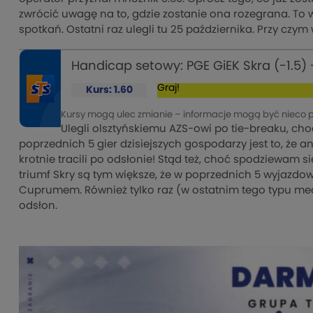
zwrócić uwagę na to, gdzie zostanie ona rozegrana. To 
spotkań. Ostatni raz ulegli tu 25 października. Przy czym 
Handicap setowy: PGE GiEK Skra (-1.5)
Graj!
Kurs: 1.60
Kursy mogą ulec zmianie – informacje mogą być nieco 
Ulegli olsztyńskiemu AZS-owi po tie-breaku, choć
poprzednich 5 gier dzisiejszych gospodarzy jest to, że an
krotnie tracili po odsłonie! Stąd też, choć spodziewam si
triumf Skry są tym większe, że w poprzednich 5 wyjazdow
Cuprumem. Również tylko raz (w ostatnim tego typu mec
odsłon.