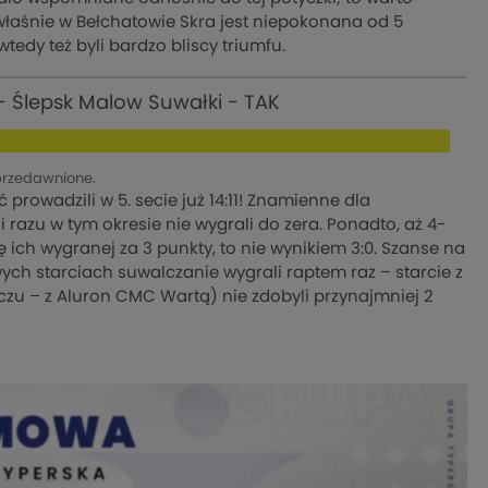
właśnie w Bełchatowie Skra jest niepokonana od 5
wtedy też byli bardzo bliscy triumfu.
 - Ślepsk Malow Suwałki - TAK
przedawnione.
 prowadzili w 5. secie już 14:11! Znamienne dla
i razu w tym okresie nie wygrali do zera. Ponadto, aż 4-
ę ich wygranej za 3 punkty, to nie wynikiem 3:0. Szanse na
ych starciach suwalczanie wygrali raptem raz – starcie z
zu – z Aluron CMC Wartą) nie zdobyli przynajmniej 2