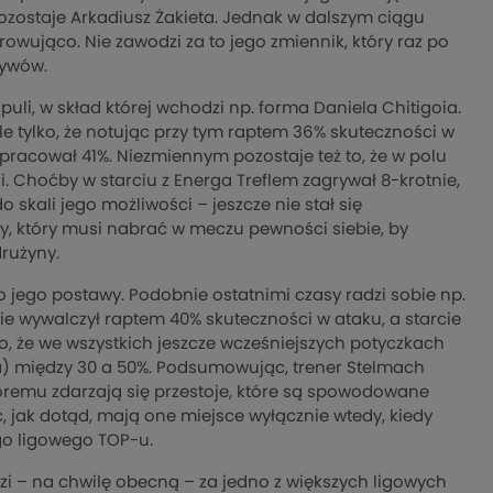
ostaje Arkadiusz Żakieta. Jednak w dalszym ciągu
owująco. Nie zawodzi za to jego zmiennik, który raz po
rywów.
li, w skład której wchodzi np. forma Daniela Chitigoia.
le tylko, że notując przy tym raptem 36% skuteczności w
wypracował 41%. Niezmiennym pozostaje też to, że w polu
. Choćby w starciu z Energa Treflem zagrywał 8-krotnie,
 skali jego możliwości – jeszcze nie stał się
zy, który musi nabrać w meczu pewności siebie, by
rużyny.
o jego postawy. Podobnie ostatnimi czasy radzi sobie np.
ie wywalczył raptem 40% skuteczności w ataku, a starcie
 to, że we wszystkich jeszcze wcześniejszych potyczkach
ła) między 30 a 50%. Podsumowując, trener Stelmach
tóremu zdarzają się przestoje, które są spowodowane
 jak dotąd, mają one miejsce wyłącznie wtedy, kiedy
ego ligowego TOP-u.
dzi – na chwilę obecną – za jedno z większych ligowych