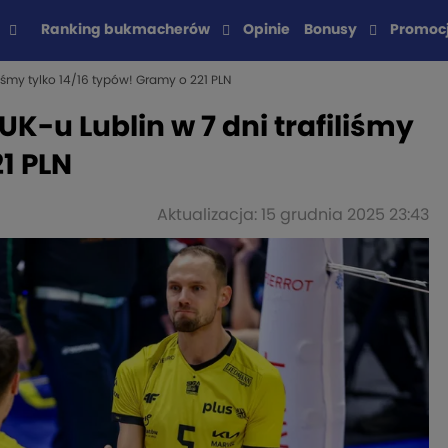
Ranking bukmacherów
Opinie
Bonusy
Promoc
iśmy tylko 14/16 typów! Gramy o 221 PLN
K-u Lublin w 7 dni trafiliśmy
1 PLN
Aktualizacja: 15 grudnia 2025 23:43