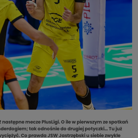
następne mecze PlusLigi. O ile w pierwszym ze spotkań
derdogiem; tak odnośnie do drugiej potyczki… Tu już
zwyciężyć. Co prawda JSW Jastrzębski u siebie zwykle