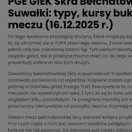
PGE GiEK Skra Bełcható
Suwałki: typy, kursy b
meczu (16.12.2025 r.)
Do tego spotkania przystąpią drużyny, które znajdują 
to, by utrzymać się w TOP4 obecnego sezonu. Z kolei te
pełnić rolę tzw. czerwonej latarni ligi. Tym samym teor
zespołu gości, ale w praktyce można mieć, co do tego wąt
prezentują siatkarze obu tych drużyn.
Zawodnicy bełchatowskiej Skry w poprzednich 5 spotkani
zostawała poniesiona na wyjeździe. Najpierw zostali ogr
później w Gdańsku przez Energa Trefl. Rzeczywiście to, c
meczach nie wywalczyli ani seta. Z tym, że są to hale uz
względem kilku pozostałych. Te przegrane martwią ich 
przeciwnicy rzeczywiście od początku sezonu trzymają w
Ostatni mecz bełchatowskiej Skry stanowił kolejny przy
Przy czym część z nich jest owocem wysiłków podjętych n
funkcje tak jak powinno. Do pierwszej puli należy zalicz