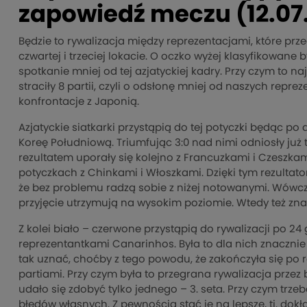
zapowiedź meczu (12.07.
Będzie to rywalizacja między reprezentacjami, które p
czwartej i trzeciej lokacie. O oczko wyżej klasyfikowane 
spotkanie mniej od tej azjatyckiej kadry. Przy czym to n
straciły 8 partii, czyli o odsłonę mniej od naszych repr
konfrontacje z Japonią.
Azjatyckie siatkarki przystąpią do tej potyczki będąc po
Koreę Południową. Triumfując 3:0 nad nimi odniosły już t
rezultatem uporały się kolejno z Francuzkami i Czesz
potyczkach z Chinkami i Włoszkami. Dzięki tym rezulta
że bez problemu radzą sobie z niżej notowanymi. Wówcza
przyjęcie utrzymują na wysokim poziomie. Wtedy też znac
Z kolei biało – czerwone przystąpią do rywalizacji po 2
reprezentantkami Canarinhos. Była to dla nich znacznie
tak uznać, choćby z tego powodu, że zakończyła się po ro
partiami. Przy czym była to przegrana rywalizacja prz
udało się zdobyć tylko jednego – 3. seta. Przy czym trze
błędów własnych. Z pewnością stać je na lepsze, tj. dokł