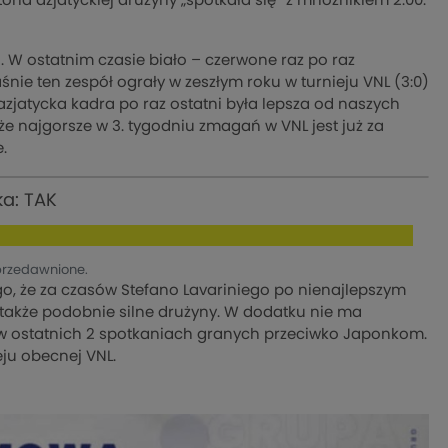
oria azjatyckiej drużyny „spotkała się” z mnożnikiem 2.00.
W ostatnim czasie biało – czerwone raz po raz
ie ten zespół ograły w zeszłym roku w turnieju VNL (3:0)
a azjatycka kadra po raz ostatni była lepsza od naszych
e najgorsze w 3. tygodniu zmagań w VNL jest już za
.
a: TAK
przedawnione.
go, że za czasów Stefano Lavariniego po nienajlepszym
także podobnie silne drużyny. W dodatku nie ma
y w ostatnich 2 spotkaniach granych przeciwko Japonkom.
eju obecnej VNL.