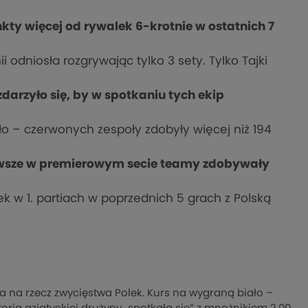
ty więcej od rywalek 6-krotnie w ostatnich 7
i odniosła rozgrywając tylko 3 sety. Tylko Tajki
zdarzyło się, by w spotkaniu tych ekip
ało – czerwonych zespoły zdobyły więcej niż 194
zawsze w premierowym secie teamy zdobywały
ek w 1. partiach w poprzednich 5 grach z Polską
na rzecz zwycięstwa Polek. Kurs na wygraną biało –