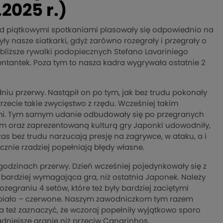
2025 r.)
rzed piątkowymi spotkaniami plasowały się odpowiednio na
były nasze siatkarki, gdyż zarówno rozegrały i przegrały o
ajbliższe rywalki podopiecznych Stefano Lavariniego
ezentantek. Poza tym to nasza kadra wygrywała ostatnie 2
 dniu przerwy. Nastąpił on po tym, jak bez trudu pokonały
rzecie takie zwycięstwo z rzędu. Wcześniej takim
kami. Tym samym udanie odbudowały się po przegranych
tom oraz zaprezentowaną kulturą gry Japonki udowodniły,
s bez trudu narzucają presję na zagrywce, w ataku, a i
znie rzadziej popełniają błędy własne.
4 godzinach przerwy. Dzień wcześniej pojedynkowały się z
 bardziej wymagająca gra, niż ostatnia Japonek. Należy
zegraniu 4 setów, które też były bardziej zaciętymi
ez biało – czerwone. Naszym zawodniczkom tym razem
ba też zaznaczyć, że wczoraj popełniły wyjątkowo sporo
adniejsze granie niż przeciw Canarinhos.