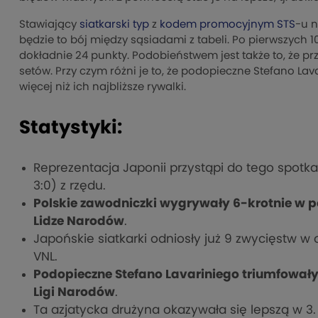
Stawiający
siatkarski typ
z
kodem promocyjnym STS
-u n
będzie to bój między sąsiadami z tabeli. Po pierwszych 10
dokładnie 24 punkty. Podobieństwem jest także to, że prz
setów. Przy czym różni je to, że podopieczne Stefano Lava
więcej niż ich najbliższe rywalki.
Statystyki:
Reprezentacja Japonii przystąpi do tego spotk
3:0) z rzędu.
Polskie zawodniczki wygrywały 6-krotnie w p
Lidze Narodów
.
Japońskie siatkarki odniosły już 9 zwycięstw w 
VNL.
Podopieczne Stefano Lavariniego triumfowały
Ligi Narodów
.
Ta azjatycka drużyna okazywała się lepszą w 3.