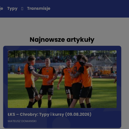
je
Typy
Transmisje
Najnowsze artykuły
ŁKS – Chrobry: Typy i kursy (09.08.2026)
MATEUSZ DOMANSKI