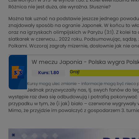
czerwonych w STS-ie wynosi 1.80. Z kolei ewentualna wikt
Różnica nie jest duża, ale wyraźna. Słusznie?
Można tak uznać na podstawie jeszcze jednego powodu. 
znajdowały sposób na ogranie Japonek. W końcu to właśn
oraz na igrzyskach olimpijskich w Paryżu (3:1). Z kolei t
siatkarek w czerwcu… 2022 roku. Podsumowując, sądzę, ż
Polkami. Wczoraj zagrały mizernie, dosłownie jak nie one
W meczu Japonia - Polska wygra Polsk
Graj!
Kurs: 1.80
Kursy mogą ulec zmianie – informacje mogą być nieco 
Jednak przyzwyczaiły nas, tj. swych fanów do te
występie raz dwa się odbudowują i potrafią pokonywać 
przypadku w tym, że (i jak) biało – czerwone wygrywał
Mimo, że przyjdzie im powalczyć z gospodarzem 3. turni