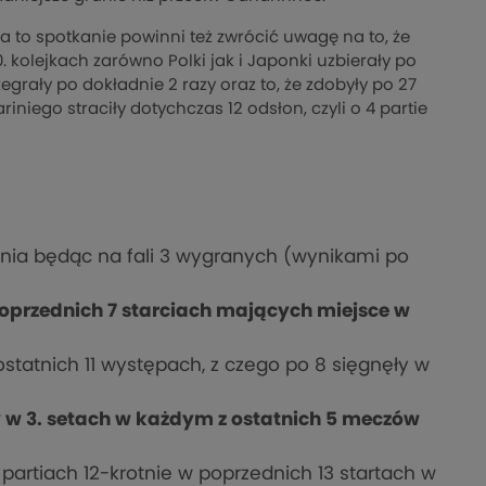
a to spotkanie powinni też zwrócić uwagę na to, że
. kolejkach zarówno Polki jak i Japonki uzbierały po
egrały po dokładnie 2 razy oraz to, że zdobyły po 27
riniego straciły dotychczas 12 odsłon, czyli o 4 partie
ania będąc na fali 3 wygranych (wynikami po
oprzednich 7 starciach mających miejsce w
ostatnich 11 występach, z czego po 8 sięgnęły w
 w 3. setach w każdym z ostatnich 5 meczów
 partiach 12-krotnie w poprzednich 13 startach w