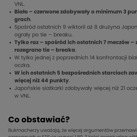
VNL.
Biało – czerwone zdobywały o minimum 3 punk
grach
.
Spośród ostatnich 9 wiktorii aż 8 drużyna Japoni
ograły po tie – breaku.
Tylko raz – spośród ich ostatnich 7 meczów – 
rozegrano tie – breaka
.
W tylko jednej z poprzednich 14 konfrontacji bi
oczka.
W ich ostatnich 5 bezpośrednich starciach 
więcej niż 44 punkty
.
Japońskie siatkarki zdobywały więcej niż 21 ocz
w VNL.
Co obstawiać?
Bukmacherzy uważają, że więcej argumentów przemawia 