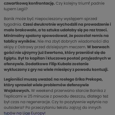
czwartkową konfrontację.
Czy kolejny triumf padnie
łupem Legii?
Banik może być niepocieszony występem sprzed
tygodnia.
Czesi dwukrotnie wychodzili na prowadzenie i
mało brakowało, a ta sztuka udałaby się po raz trzeci.
Minimalny spalony spowodował, że pozostał remis na
tablicy wyników.
Nie ma zbyt dobrych wiadomości dla
ekipy z Ostrawy przed dzisiejszym meczem.
W barwach
gości nie ujrzymy już Ewertona, który przeniósł się do
Egiptu. Był to kapitan i kluczowa postać przyjezdnych w
ofensywie. Dodatkowo Filip Kubala zostanie
wykluczony z gry na wiele miesięcy z powodu kontuzji.
Legioniści muszą uważać na rosłego Erika Prekopa,
który sprawiał wiele problemów defensywie
Wojskowych.
W weekend przerwano starcie Banika z
Teplicami w 25 minucie z powodu deszczu, dlatego też
był czas na regeneracje. Czy to pozytywnie wpłynie na
outsidera? Po przeczytaniu tekstu zajrzyj do innych
typów na Ligę Europy!