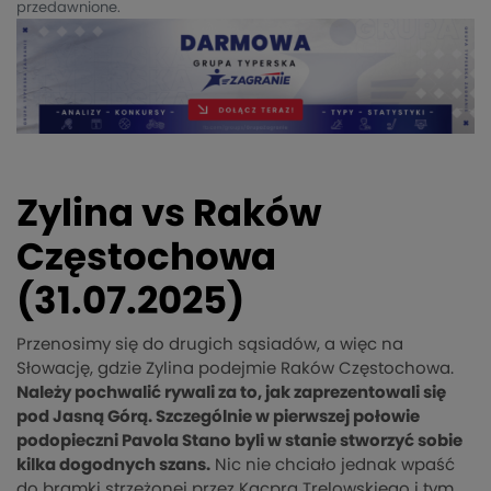
przedawnione.
Zylina vs Raków
Częstochowa
(31.07.2025)
Przenosimy się do drugich sąsiadów, a więc na
Słowację, gdzie Zylina podejmie Raków Częstochowa.
Należy pochwalić rywali za to, jak zaprezentowali się
pod Jasną Górą. Szczególnie w pierwszej połowie
podopieczni Pavola Stano byli w stanie stworzyć sobie
kilka dogodnych szans.
Nic nie chciało jednak wpaść
do bramki strzeżonej przez Kacpra Trelowskiego i tym