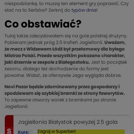
niespodziankę, to muszą ten element gry poprawić. Czy
stać na to Serbów? Zerknij do
typów dnia!
Co obstawiać?
Tutaj także zdecydowałem się na gole polskiej drużyny.
Pobieram jednak próg 2.5 trafień Jagiellonii.
Uważam,
że mecz z Widzewem Łódź był przełomowy dla byłego
Mistrza Polski. Przede wszystkim pokazano charakter,
jaki drzemie w zespole z Białegostoku.
Jest to początek
sezonu, dlatego też dochodzenie do formy jest
powolne. Widać, że ofensywie Jaga wygląda dobrze.
Novi Pazar będzie zdominowany przez gospodarzy i
spodziewam się szybkiej bramki ze strony faworytów.
To zapewne otworzy worek z bramkami po stronie
Jagiellonii.
Jagiellonia Białystok powyżej 2.5 gola
Zagraj w Superbet!
Kurs: