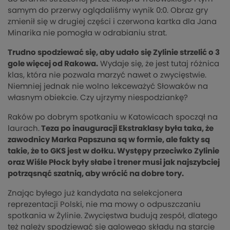
samym do przerwy oglądaliśmy wynik 0:0. Obraz gry
zmienił się w drugiej części i czerwona kartka dla Jana
Minarika nie pomogła w odrabianiu strat.
Trudno spodziewać się, aby udało się Zylinie strzelić o 3
gole więcej od Rakowa.
Wydaje się, że jest tutaj różnica
klas, która nie pozwala marzyć nawet o zwycięstwie.
Niemniej jednak nie wolno lekceważyć Słowaków na
własnym obiekcie. Czy ujrzymy niespodziankę?
Raków po dobrym spotkaniu w Katowicach spoczął na
laurach.
Teza po inauguracji Ekstraklasy była taka, że
zawodnicy Marka Papszuna są w formie, ale fakty są
takie, że to GKS jest w dołku. Występy przeciwko Zylinie
oraz Wiśle Płock były słabe i trener musi jak najszybciej
potrząsnąć szatnią, aby wrócić na dobre tory.
Znając byłego już kandydata na selekcjonera
reprezentacji Polski, nie ma mowy o odpuszczaniu
spotkania w Żylinie. Zwycięstwa budują zespół, dlatego
też należy spodziewać się galowego składu na starcie