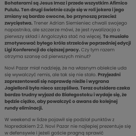
Bohaterami są Jesus Imaz i przede wszystkim Afimico
Pululu. Ten drugi świetnie czuje się w roli jokera i jego
zmiany są bardzo owocne, bo przynoszą przecież
zwycięstwa.
Trener Adrian Siemieniec chwali swojego
napastnika, ale szczerze mówi, że jest rywalizacja o
pierwszy skład i Angolczyka stać na więcej.
To musiało
zmotywować byłego króla strzelców poprzedniej edycji
Ligi Konferencji do cięższej pracy.
Czy tym razem
otrzyma szansę od pierwszych minut?
Novi Pazar miał nadzieję, że na własnym obiekcie uda
się wywalczyć remis, ale tak się nie stało.
Przyjezdni
zaprezentowali się naprawdę nieźle i wygrana
Jagiellonii była nieco szczęśliwa. Teraz outsidera czeka
bardzo trudny wyjazd do Białegostoku i wydaje się, że
będzie ciężko, aby powalczyć o awans do kolejnej
rundy eliminacji.
W weekend w lidze pojawił się podział punktów z
Napredakiem 2:2. Novi Pazar nie najlepiej prezentuje się
w defensywie i jeżeli goście pragną sprawić