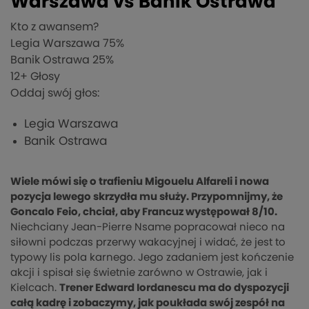
Warszawa vs Banik Ostrawa
Kto z awansem?
Legia Warszawa
75%
Banik Ostrawa
25%
12
+ Głosy
Oddaj swój głos:
Legia Warszawa
Banik Ostrawa
Wiele mówi się o trafieniu Migouelu Alfareli i nowa
pozycja lewego skrzydła mu służy. Przypomnijmy, że
Goncalo Feio, chciał, aby Francuz występował 8/10.
Niechciany Jean-Pierre Nsame popracował nieco na
siłowni podczas przerwy wakacyjnej i widać, że jest to
typowy lis pola karnego. Jego zadaniem jest kończenie
akcji i spisał się świetnie zarówno w Ostrawie, jak i
Kielcach.
Trener Edward Iordanescu ma do dyspozycji
całą kadrę i zobaczymy, jak poukłada swój zespół na