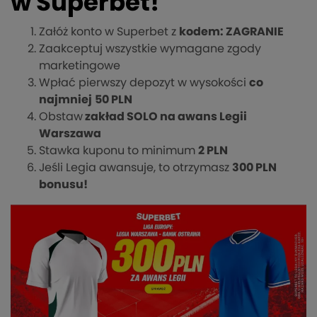
w Superbet!
Załóż konto w Superbet z
kodem: ZAGRANIE
Zaakceptuj wszystkie wymagane zgody
marketingowe
Wpłać pierwszy depozyt w wysokości
co
najmniej
50 PLN
Obstaw
zakład SOLO na awans Legii
Warszawa
Stawka kuponu to minimum
2 PLN
Jeśli Legia awansuje, to otrzymasz
300 PLN
bonusu!