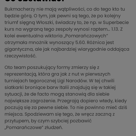
Bukmacherzy nie mają wątpliwości, co do tego kto tu
będzie górą. O tym, jak pewni są tego, że po kolejny
triumf sięgną Włoszki, świadczy to, że np. w Superbecie
kurs na wygraną tego zespoły wynosi raptem… 1.13. Z
kolei ewentualna wiktoria „Pomarańczowych”
otrzymała mnożnik wynoszący 5.60. Różnica jest
gigantyczna, ale jak najbardziej wiarygodnie oddająca
rzeczywistość.
Oto team poszukujący formy zmierzy się z
reprezentacją, która gra jak z nut w pierwszych
turniejach tegorocznej Ligi Narodów. W tej chwili
siatkarki broniące barw Italii znajdują się w takiej
sytuacji, że de facto mogą stanowią dla siebie
największe zagrożenie. Przegrają dopiero wtedy, kiedy
poczują się za pewne siebie. To nie powinno mieć dziś
miejsca. Spodziewam się tego, że wręcz zaczną z
przytupem, by czym szybciej pozbawić
„Pomarańczowe” złudzeń.