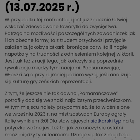
(13.07.2025 r.)
W przypadku tej konfrontacji jest już znacznie łatwiej
wskazać zdecydowane faworytki do zwycięstwa.
Patrząc na możliwości poszczególnych zawodniczek jak
i ich obecne formy, to z trudem przychodzi przyjęcie
założenia, jakoby siatkarki broniące barw Italii nagle
napotkały na trudności z odniesieniem kolejnej wiktorii.
Jest tak też z racji tego, jak kończyły się poprzednie
rywalizacje między tymi nacjami. Podsumowując,
Włoszki są o przynajmniej poziom wyżej, jeśli analizuje
się kulturę gry żeńskich reprezentacji.
Z tym, że jeszcze nie tak dawno „Pomarańczowe”
potrafiły dać się we znaki najbliższym przeciwniczkom.
W tym miejscu należy przypomnieć, że to właśnie one
we wrześniu 2023 r. na mistrzostwach Europy ograły
Italię wynikiem 3:0! Dla stawiających
siatkarski typ
na tę
potyczkę ważne jest też to, jak zakończył się ostatni
mecz między tymi teamami. Uznaje się tak z racji tego,