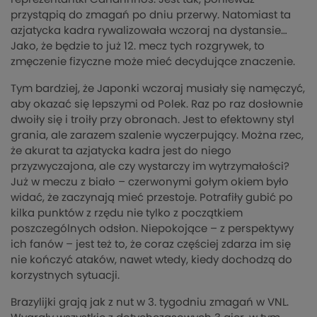
przystąpią do zmagań po dniu przerwy. Natomiast ta
azjatycka kadra rywalizowała wczoraj na dystansie…
Jako, że będzie to już 12. mecz tych rozgrywek, to
zmęczenie fizyczne może mieć decydujące znaczenie.
Tym bardziej, że Japonki wczoraj musiały się namęczyć,
aby okazać się lepszymi od Polek. Raz po raz dosłownie
dwoiły się i troiły przy obronach. Jest to efektowny styl
grania, ale zarazem szalenie wyczerpujący. Można rzec,
że akurat ta azjatycka kadra jest do niego
przyzwyczajona, ale czy wystarczy im wytrzymałości?
Już w meczu z biało – czerwonymi gołym okiem było
widać, że zaczynają mieć przestoje. Potrafiły gubić po
kilka punktów z rzędu nie tylko z początkiem
poszczególnych odsłon. Niepokojące – z perspektywy
ich fanów – jest też to, że coraz częściej zdarza im się
nie kończyć ataków, nawet wtedy, kiedy dochodzą do
korzystnych sytuacji.
Brazylijki grają jak z nut w 3. tygodniu zmagań w VNL.