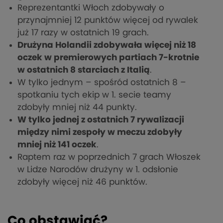
Reprezentantki Włoch zdobywały o
przynajmniej 12 punktów więcej od rywalek
już 17 razy w ostatnich 19 grach.
Drużyna Holandii zdobywała więcej niż 18
oczek w premierowych partiach 7-krotnie
w ostatnich 8 starciach z Italią
.
W tylko jednym – spośród ostatnich 8 –
spotkaniu tych ekip w 1. secie teamy
zdobyły mniej niż 44 punkty.
W tylko jednej z ostatnich 7 rywalizacji
między nimi zespoły w meczu zdobyły
mniej niż 141 oczek
.
Raptem raz w poprzednich 7 grach Włoszek
w Lidze Narodów drużyny w 1. odsłonie
zdobyły więcej niż 46 punktów.
Co obstawiać?