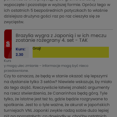
wypoczęte i pozostaje w wyższej formie. Oprócz tego w
ich ostatnich 5 bezpośrednich potyczkach to właśnie
dzisiejsza drużyna gości raz po raz cieszyła się ze
zwycięstw.
Brazylia wygra z Japonią i w ich meczu
zostanie rozegrany 4. set - TAK
Graj!
Kurs:
2.30
Kurs
y mogą ulec zmianie – informacje mogą być nieco
przedawnione.
Czy to oznacza, że będą w stanie okazać się lepszymi
na dystansie tylko 3 setów? Niewiele wskazuje, by miało
do tego dojść. Rzeczywiście łatwiej znaleźć argumenty
na rzecz stwierdzenia, że Canarinhos będą górą. Tyle
tylko, że istotne jest też to, gdzie będzie rozgrywane to
spotkanie. Jest to o tyle ważne, że akurat w japońskich
turniejach VNL Japonki zwykle radzą sobie dużo lepiej
niż na pozostałych; co dowiodły w, choćby ostatnich