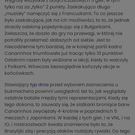
Wygrały wszystkie z dotychczasowych 3 gier, w tym
tylko raz za „tylko” 2 punkty. Zaskakująco długo
„musiały” namęczyć się z Francuzkami. To co jeszcze
było zaskakujące, jak na ich możliwości, to to, że jednak
straciły odsłonę pojedynkując się z Bułgarkami.
Zwłaszcza, że doszło do gry na przewagi, w której nie
potrafiły przełamać słabszych od siebie. Jest to
niecodzienne tym bardziej, że w kolejnej partii kadra
Canarinhos triumfowała już tracąc tylko 10 punktów!
Ostatnim razem były widziane w akcji, kiedy to walczyły
z Polkami. Wówczas bezwzględnie kończyły akcje w
końcówkach.
Stawiający
typ dnia
przed wyborem zaznaczenia u
bukmachera powinni uwzględnić też to, jak wyglądały
ostatnie batalie między tymi reprezentacjami. Kiedy się
tego dokona, to zauważy się, że siatkarki broniące barw
Canarinhos zwyciężały 4-krotnie w poprzednich 5
meczach z Japonkami. W każdej z tych gier, i w VNL, i na
IO, i mistrzostwach świata znamienne było to, że
Brazylijki siłą i precyzją ataków rozbijały rywalki. Do tego