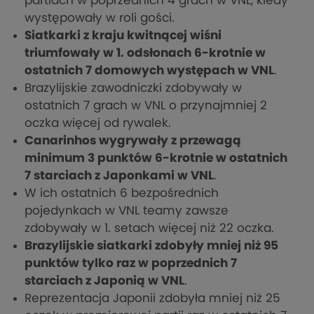
partiach w poprzednich 4 grach w VNL, kiedy
występowały w roli gości.
Siatkarki z kraju kwitnącej wiśni
triumfowały w 1. odsłonach 6-krotnie w
ostatnich 7 domowych występach w VNL
.
Brazylijskie zawodniczki zdobywały w
ostatnich 7 grach w VNL o przynajmniej 2
oczka więcej od rywalek.
Canarinhos wygrywały z przewagą
minimum 3 punktów 6-krotnie w ostatnich
7 starciach z Japonkami w VNL
.
W ich ostatnich 6 bezpośrednich
pojedynkach w VNL teamy zawsze
zdobywały w 1. setach więcej niż 22 oczka.
Brazylijskie siatkarki zdobyły mniej niż 95
punktów tylko raz w poprzednich 7
starciach z Japonią w VNL
.
Reprezentacja Japonii zdobyła mniej niż 25