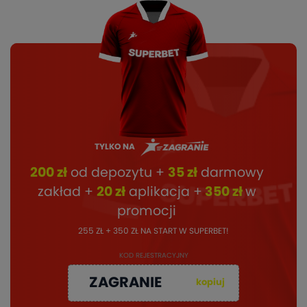
TYLKO NA
200 zł
od depozytu +
35 zł
darmowy
zakład +
20 zł
aplikacja +
350 zł
w
promocji
255 ZŁ + 350 ZŁ NA START W SUPERBET!
KOD REJESTRACYJNY
ZAGRANIE
kopiuj