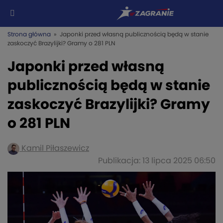
Strona główna
» Japonki przed własną publicznością będą w stanie
zaskoczyć Brazylijki? Gramy o 281 PLN
Japonki przed własną
publicznością będą w stanie
zaskoczyć Brazylijki? Gramy
o 281 PLN
Kamil Piłaszewicz
Publikacja: 13 lipca 2025 06:50