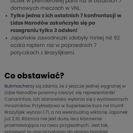
oczek w premierowej partii raz w ostatnich 7
domowych meczach w VNL.
Tylko jedna z ich ostatnich 7 konfrontacji w
Lidze Narodów zakończyła się po
rozegraniu tylko 3 odsłon!
Japońskie zawodniczki zdobyły mniej niż 92
oczka raptem raz w poprzednich 7
potyczkach z Brazylijkami.
Co obstawiać?
Bukmacherzy
są zdania, że z jeszcze jednej wygranej w
Lidze Narodów powinny cieszyć się reprezentantki
Canarinhos. Ich stanowisko wyłania się z wystawionych
mnożników. Przykładowo w Superbecie kurs na triumf
Brazylijek wynosi 1.71, a na ewentualną wiktorię Japonek
już 2.10. Różnica nie jest duża, lecz klarownie
przemawiająca na rzecz przyjezdnych. Jest tak,
ponieważ to one przystąpią do grania bardziej