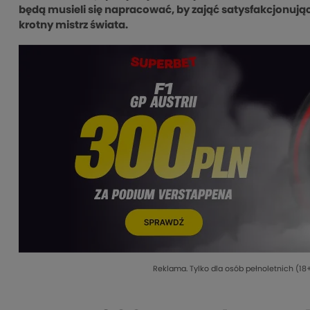
będą musieli się napracować, by zająć satysfakcjonują
krotny mistrz świata.
Reklama. Tylko dla osób pełnoletnich (18+