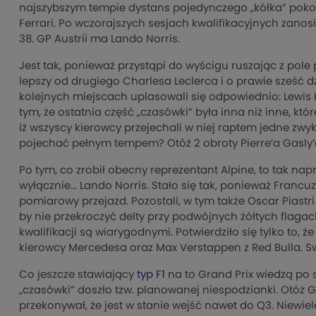
najszybszym tempie dystans pojedynczego „kółka” pokona
Ferrari. Po wczorajszych sesjach kwalifikacyjnych zanos
38. GP Austrii ma Lando Norris.
Jest tak, ponieważ przystąpi do wyścigu ruszając z pole 
lepszy od drugiego Charlesa Leclerca i o prawie sześć d
kolejnych miejscach uplasowali się odpowiednio: Lewis H
tym, że ostatnia część „czasówki” była inna niż inne, kt
iż wszyscy kierowcy przejechali w niej raptem jedne zwy
pojechać pełnym tempem? Otóż 2 obroty Pierre’a Gasly’e
Po tym, co zrobił obecny reprezentant Alpine, to tak
wyłącznie… Lando Norris. Stało się tak, ponieważ Francuz
pomiarowy przejazd. Pozostali, w tym także Oscar Piast
by nie przekroczyć delty przy podwójnych żółtych flagac
kwalifikacji są wiarygodnymi. Potwierdziło się tylko to
kierowcy Mercedesa oraz Max Verstappen z Red Bulla. Sweg
Co jeszcze stawiający
typ F1
na to Grand Prix wiedzą po s
„czasówki” doszło tzw. planowanej niespodzianki. Otóż 
przekonywał, że jest w stanie wejść nawet do Q3. Niewie