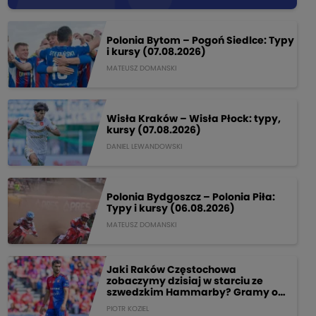
Polonia Bytom – Pogoń Siedlce: Typy
i kursy (07.08.2026)
MATEUSZ DOMANSKI
Wisła Kraków – Wisła Płock: typy,
kursy (07.08.2026)
DANIEL LEWANDOWSKI
Polonia Bydgoszcz – Polonia Piła:
Typy i kursy (06.08.2026)
MATEUSZ DOMANSKI
Jaki Raków Częstochowa
zobaczymy dzisiaj w starciu ze
szwedzkim Hammarby? Gramy o
205 PLN!
PIOTR KOZIEL