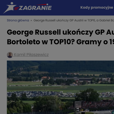
Kody promocyjne
Strona główna
» George Russell ukończy GP Austrii w TOP6, a Gabriel B
George Russell ukończy GP Aus
Bortoleto w TOP10? Gramy o 1
Kamil Piłaszewicz