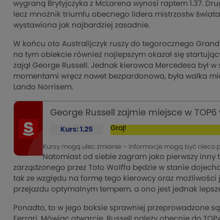
wygraną Brytyjczyka z McLarena wynosi raptem 1.37. Drug
lecz mnożnik triumfu obecnego lidera mistrzostw świata „
wystawiona jak najbardziej zasadnie.
W końcu oto Australijczyk ruszy do tegorocznego Grand P
na tym obiekcie również najlepszym okazał się startują
zajął George Russell. Jednak kierowca Mercedesa był w st
momentami wręcz nawet bezpardonowa, była walka mię
Lando Norrisem.
George Russell zajmie miejsce w TOP6
Graj!
Kurs: 1.25
Kursy mogą ulec zmianie – informacje mogą być nieco 
Natomiast od siebie zagram jako pierwszy inny 
zarządzonego przez Toto Wolffa będzie w stanie dojecha
tak ze względu na formę tego kierowcy oraz możliwości 
przejazdu optymalnym tempem, a ono jest jednak lepsze o
Ponadto, to w jego boksie sprawniej przeprowadzone są p
Ferrari. Mówiąc otwarcie, Russell należy obecnie do TOP