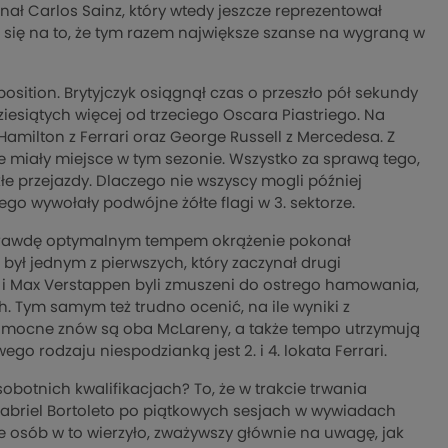
ł Carlos Sainz, który wtedy jeszcze reprezentował
i się na to, że tym razem największe szanse na wygraną w
position. Brytyjczyk osiągnął czas o przeszło pół sekundy
ziesiątych więcej od trzeciego Oscara Piastriego. Na
amilton z Ferrari oraz George Russell z Mercedesa. Z
óre miały miejsce w tym sezonie. Wszystko za sprawą tego,
kłe przejazdy. Dlaczego nie wszyscy mogli później
go wywołały podwójne żółte flagi w 3. sektorze.
 naprawdę optymalnym tempem okrążenie pokonał
 był jednym z pierwszych, który zaczynał drugi
ri i Max Verstappen byli zmuszeni do ostrego hamowania,
h. Tym samym też trudno ocenić, na ile wyniki z
, że mocne znów są oba McLareny, a także tempo utrzymują
o rodzaju niespodzianką jest 2. i 4. lokata Ferrari.
obotnich kwalifikacjach? To, że w trakcie trwania
Gabriel Bortoleto po piątkowych sesjach w wywiadach
le osób w to wierzyło, zważywszy głównie na uwagę, jak