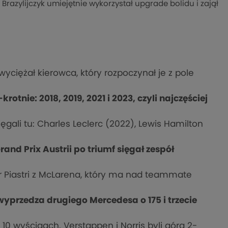
razylijczyk umiejętnie wykorzystał upgrade bolidu i zajął
zwyciężał kierowca, który rozpoczynał je z pole
otnie: 2018, 2019, 2021 i 2023, czyli najczęściej
ęgali tu: Charles Leclerc (2022), Lewis Hamilton
rand Prix Austrii po triumf sięgał zespół
ar Piastri z McLarena, który ma nad teammate
wyprzedza drugiego Mercedesa o 175 i trzecie
 10 wyścigach. Verstappen i Norris byli górą 2-