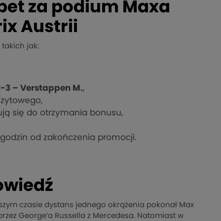
rbet za podium Maxa
x Austrii
takich jak:
1-3 – Verstappen M.
,
ozytowego,
ją się do otrzymania bonusu,
 godzin od zakończenia promocji.
powiedź
ótszym czasie dystans jednego okrążenia pokonał Max
 przez George’a Russella z Mercedesa. Natomiast w