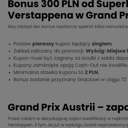
Bonus 300 PLN od Supe
Verstappena w Grand Pri
Aby zdobyć ten bonus wystarczy spełnić kilka warunków 
Postaw
pierwszy
kupon będący
singlem
,
Zakład zaliczany do promocji:
Wyścig: Miejsce 
Kupon musi być zagrany za środki z salda dep
Kupony zamknięte opcją Cash-Out nie kwalifiku
Minimalna stawka kuponu to
2 PLN
,
Bonus zostanie przyznany Graczowi w ciągu 72
Grand Prix Austrii – za
Przed rokiem w decydującej części kwalifikacji w najkr
Verstappen. Z tym, że już w wyścigu został wyprzedzony