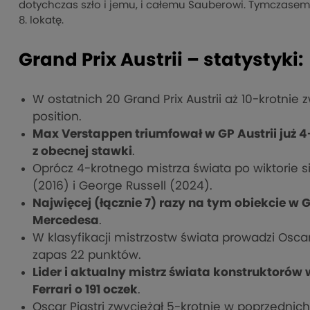
dotychczas szło i jemu, i całemu Sauberowi. Tymczasem B
8. lokatę.
Grand Prix Austrii – statystyki:
W ostatnich 20 Grand Prix Austrii aż 10-krotnie 
position.
Max Verstappen triumfował w GP Austrii już 4-kr
z obecnej stawki
.
Oprócz 4-krotnego mistrza świata po wiktorie si
(2016) i George Russell (2024).
Najwięcej (łącznie 7) razy na tym obiekcie w G
Mercedesa
.
W klasyfikacji mistrzostw świata prowadzi Osc
zapas 22 punktów.
Lider i aktualny mistrz świata konstruktorów 
Ferrari o 191 oczek
.
Oscar Piastri zwyciężał 5-krotnie w poprzednich