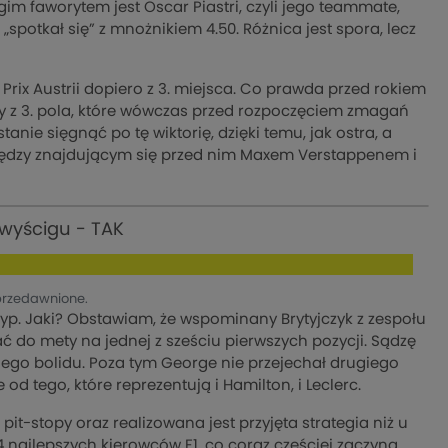
im faworytem jest Oscar Piastri, czyli jego teammate,
spotkał się” z mnożnikiem 4.50. Różnica jest spora, lecz
rix Austrii dopiero z 3. miejsca. Co prawda przed rokiem
cy z 3. pola, które wówczas przed rozpoczęciem zmagań
anie sięgnąć po tę wiktorię, dzięki temu, jak ostra, a
dzy znajdującym się przed nim Maxem Verstappenem i
 wyścigu - TAK
przedawnione.
typ. Jaki? Obstawiam, że wspominany Brytyjczyk z zespołu
ć do mety na jednej z sześciu pierwszych pozycji. Sądzę
jego bolidu. Poza tym George nie przejechał drugiego
d tego, które reprezentują i Hamilton, i Leclerc.
it-stopy oraz realizowana jest przyjęta strategia niż u
4 najlepszych kierowców F1, co coraz częściej zaczyna