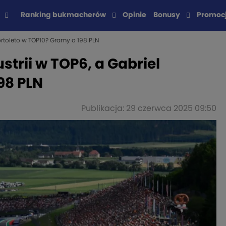
Ranking bukmacherów
Opinie
Bonusy
Promoc
ortoleto w TOP10? Gramy o 198 PLN
trii w TOP6, a Gabriel
98 PLN
Publikacja: 29 czerwca 2025 09:50