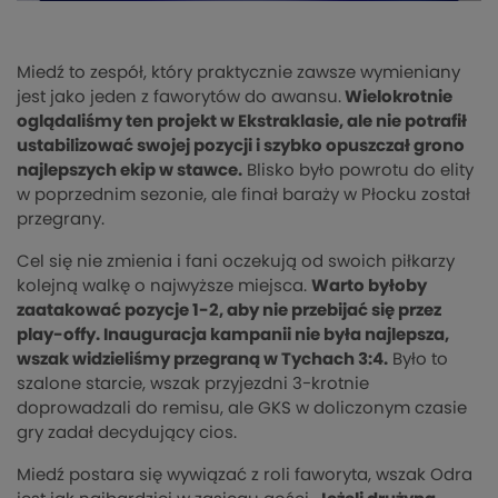
Miedź to zespół, który praktycznie zawsze wymieniany
jest jako jeden z faworytów do awansu.
Wielokrotnie
oglądaliśmy ten projekt w Ekstraklasie, ale nie potrafił
ustabilizować swojej pozycji i szybko opuszczał grono
najlepszych ekip w stawce.
Blisko było powrotu do elity
w poprzednim sezonie, ale finał baraży w Płocku został
przegrany.
Cel się nie zmienia i fani oczekują od swoich piłkarzy
kolejną walkę o najwyższe miejsca.
Warto byłoby
zaatakować pozycje 1-2, aby nie przebijać się przez
play-offy. Inauguracja kampanii nie była najlepsza,
wszak widzieliśmy przegraną w Tychach 3:4.
Było to
szalone starcie, wszak przyjezdni 3-krotnie
doprowadzali do remisu, ale GKS w doliczonym czasie
gry zadał decydujący cios.
Miedź postara się wywiązać z roli faworyta, wszak Odra