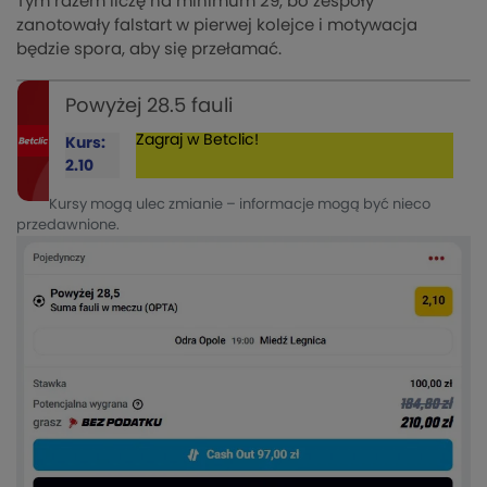
Tym razem liczę na minimum 29, bo zespoły
zanotowały falstart w pierwej kolejce i motywacja
będzie spora, aby się przełamać.
Powyżej 28.5 fauli
Zagraj w Betclic!
Kurs:
2.10
Kursy mogą ulec zmianie – informacje mogą być nieco
przedawnione.