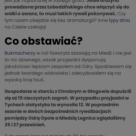
jest jak najbardziej w zasięgu gości.
Jeżeli drużyna
prowadzona przez Łobodzińskiego chce włączyć się do
walki o awans, to musi takich rywali pokonywać.
Czy
tym razem obejdzie się bez dramaturgii? Inne
typy dnia
na Ciebie czekają!
Co obstawiać?
Bukmacherzy
w roli faworyta stawiają na Miedź i nie jest
to nic dziwnego, wszak przyjezdni dysponują
jakościowo lepszym zespołem od Odry. Spodziewam się
jednak twardego widowiska i zdecydowałem się na
wysoką linię fauli.
Gospodarze w starciu z Chrobrym w Głogowie dopuścili
się aż 19 nieczystych zagrań. W przypadku przyjezdni w
Tychach statystyka ta wynosiła 12. W poprzednim
sezonie w dwóch bezpośrednich rywalizacjach
pomiędzy Odrą Opole a Miedzią Legnica oglądaliśmy
35 i 27 przewinień.