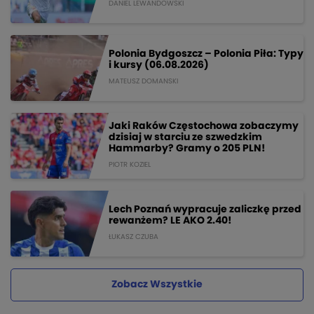
DANIEL LEWANDOWSKI
Polonia Bydgoszcz – Polonia Piła: Typy
i kursy (06.08.2026)
MATEUSZ DOMANSKI
Jaki Raków Częstochowa zobaczymy
dzisiaj w starciu ze szwedzkim
Hammarby? Gramy o 205 PLN!
PIOTR KOZIEL
Lech Poznań wypracuje zaliczkę przed
rewanżem? LE AKO 2.40!
ŁUKASZ CZUBA
Zobacz Wszystkie