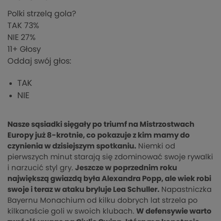
Polki strzelą gola?
TAK
73%
NIE
27%
11
+ Głosy
Oddaj swój głos:
TAK
NIE
Nasze sąsiadki sięgały po triumf na Mistrzostwach
Europy już 8-krotnie, co pokazuje z kim mamy do
czynienia w dzisiejszym spotkaniu.
Niemki od
pierwszych minut starają się zdominować swoje rywalki
i narzucić styl gry.
Jeszcze w poprzednim roku
największą gwiazdą była Alexandra Popp, ale wiek robi
swoje i teraz w ataku bryluje Lea Schuller.
Napastniczka
Bayernu Monachium od kilku dobrych lat strzela po
kilkanaście goli w swoich klubach.
W defensywie warto