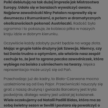
Polki debiutują na tak dużej imprezie jak Mistrzostwa
Europy. Udało się w barażach wywalczyć awans.
Najpierw zawodniczki Niny Patalon rozprawiły się w
dwumeczu z Rumunkami, a potem w dramatycznych
okolicznościach pokonać Austriaczki.
Radość była
ogromna i to pokazuje, że kobieca piłka w naszych
kraju idzie w dobrym kierunku.
Oczywiście każdy zdobyty punkt będzie na wagę złota.
Mając w grupie takie drużyny jak Szwecja, Niemcy, czy
też Dania trudno o optymizm, ale właśnie nasz zespół
cechuje to, że jest to zgrana paczka zawodniczek, która
wybiega na boisko z uśmiechem na twarzy.
Męska
reprezentacja może uczyć się od Pań.
Przechodząc już do kadry, to Biało-Czerwone mocno
uzależnione są od Ewy Pajor. Przeciwniczki nauczyły się
grać z naszą drużyną i gwiazda Barcelony jest kryta
podwójnie, dlatego ważny jest udział jej koleżanek.
Wiele oczekujemy od Natalii Padilli Bidas, która ma za
sobą świetny sezon w Sevilli i postara się powalczyć o