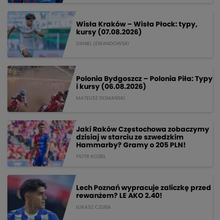
Wisła Kraków – Wisła Płock: typy,
kursy (07.08.2026)
DANIEL LEWANDOWSKI
Polonia Bydgoszcz – Polonia Piła: Typy
i kursy (06.08.2026)
MATEUSZ DOMANSKI
Jaki Raków Częstochowa zobaczymy
dzisiaj w starciu ze szwedzkim
Hammarby? Gramy o 205 PLN!
PIOTR KOZIEL
Lech Poznań wypracuje zaliczkę przed
rewanżem? LE AKO 2.40!
ŁUKASZ CZUBA