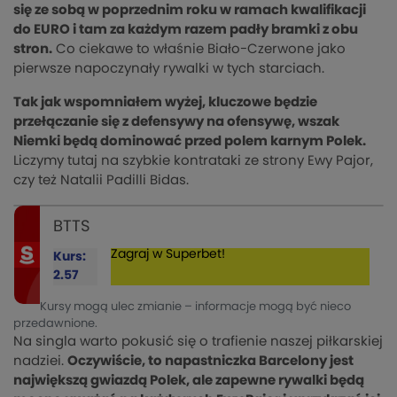
się ze sobą w poprzednim roku w ramach kwalifikacji
do EURO i tam za każdym razem padły bramki z obu
stron.
Co ciekawe to właśnie Biało-Czerwone jako
pierwsze napoczynały rywalki w tych starciach.
Tak jak wspomniałem wyżej, kluczowe będzie
przełączanie się z defensywy na ofensywę, wszak
Niemki będą dominować przed polem karnym Polek.
Liczymy tutaj na szybkie kontrataki ze strony Ewy Pajor,
czy też Natalii Padilli Bidas.
BTTS
Zagraj w Superbet!
Kurs:
2.57
Kursy mogą ulec zmianie – informacje mogą być nieco
przedawnione.
Na singla warto pokusić się o trafienie naszej piłkarskiej
nadziei.
Oczywiście, to napastniczka Barcelony jest
największą gwiazdą Polek, ale zapewne rywalki będą