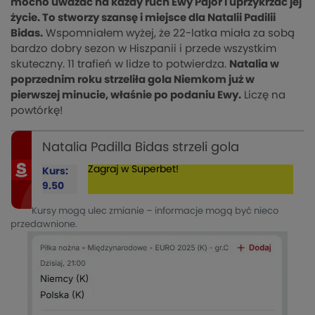
mocno uważać na każdy ruch Ewy Pajor i uprzykrzać jej
życie. To stworzy szansę i miejsce dla Natalii Padilii
Bidas.
Wspomniałem wyżej, że 22-latka miała za sobą
bardzo dobry sezon w Hiszpanii i przede wszystkim
skuteczny. 11 trafień w lidze to potwierdza.
Natalia w
poprzednim roku strzeliła gola Niemkom już w
pierwszej minucie, właśnie po podaniu Ewy.
Liczę na
powtórkę!
Natalia Padilla Bidas strzeli gola
Zagraj w Superbet!
Kurs:
9.50
Kursy mogą ulec zmianie – informacje mogą być nieco
przedawnione.