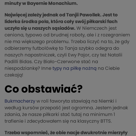
minuty w Bayernie Monachium.
Najwięcej zależy jednak od Tanjii Pawollek. Jest to
liderka środka pola, która cały swój piłkarski fach
uczyła się u naszych sąsiadów.
W Niemczech jest
ceniona, typowo od brudnej roboty, ale i z rozegraniem
nie ma większego problemu. Trzeba liczyć na to, że gdy
odbierzemy futbolówkę to Tanja szybko odegra do
naszych napastniczek, czyli Ewy Pajor, czy też Natalii
Padilli Bidas. Czy Biało-Czerwone stać na
niespodziankę? Inne
typy na piłkę nożną
na Ciebie
czekają!
Co obstawiać?
Bukmacherzy
w roli faworyta stawiają na Niemki i
według kursów przepaść jest ogromna. Jestem jednak
zdania, że nasze piłkarki stać tutaj na minimum 1
trafienie i zdecydowałem się na klasyczny BTTS.
Trzeba wspomnieć, że obie nacje dwukrotnie mierzyły