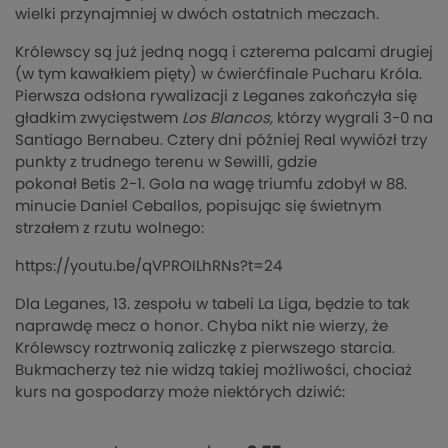
wielki przynajmniej w dwóch ostatnich meczach.
Królewscy są już jedną nogą i czterema palcami drugiej
(w tym kawałkiem pięty) w ćwierćfinale Pucharu Króla.
Pierwsza odsłona rywalizacji z Leganes zakończyła się
gładkim zwycięstwem
Los
Blancos
,
którzy wygrali 3-0 na
Santiago Bernabeu. Cztery dni później Real wywiózł trzy
punkty z trudnego terenu w Sewilli, gdzie
pokonał Betis 2-1. Gola na wagę triumfu zdobył w 88.
minucie Daniel Ceballos, popisując się świetnym
strzałem z rzutu wolnego:
https://youtu.be/qVPROILhRNs?t=24
Dla Leganes, 13. zespołu w tabeli La Liga, będzie to tak
naprawdę mecz o honor. Chyba nikt nie wierzy, że
Królewscy roztrwonią zaliczkę z pierwszego starcia.
Bukmacherzy też nie widzą takiej możliwości, chociaż
kurs na gospodarzy może niektórych dziwić: