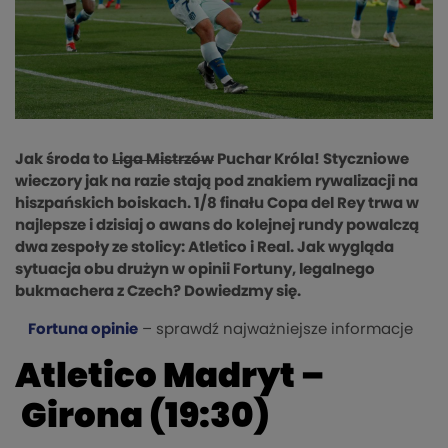
Jak środa to
Liga Mistrzów
Puchar Króla! Styczniowe
wieczory jak na razie stają pod znakiem rywalizacji na
hiszpańskich boiskach. 1/8 finału
Copa
del Rey trwa w
najlepsze i dzisiaj o awans do kolejnej rundy powalczą
dwa zespoły ze stolicy:
Atletico
i Real. Jak wygląda
sytuacja obu
drużyn w opinii Fortuny, legalnego
bukmachera z Czech? Dowiedzmy się.
Fortuna opinie
– sprawdź najważniejsze informacje
Atletico
Madryt –
Girona
(19:30)