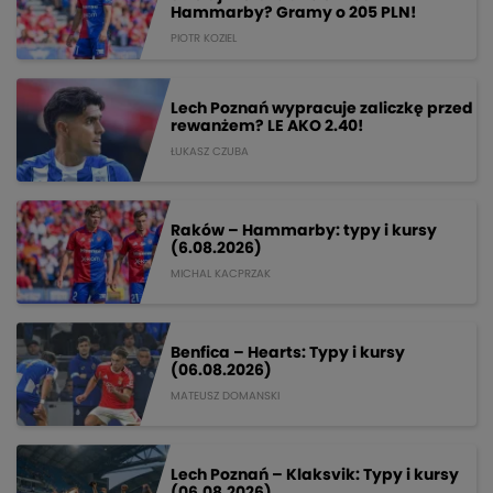
Hammarby? Gramy o 205 PLN!
PIOTR KOZIEL
Lech Poznań wypracuje zaliczkę przed
rewanżem? LE AKO 2.40!
ŁUKASZ CZUBA
Raków – Hammarby: typy i kursy
(6.08.2026)
MICHAL KACPRZAK
Benfica – Hearts: Typy i kursy
(06.08.2026)
MATEUSZ DOMANSKI
Lech Poznań – Klaksvik: Typy i kursy
(06.08.2026)