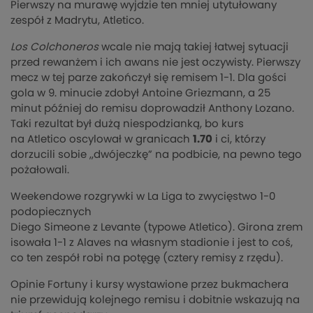
Pierwszy na murawę wyjdzie ten mniej utytułowany
zespół z Madrytu, Atletico.
L
os
C
olchoneros
wcale nie mają takiej łatwej sytuacji
przed rewanżem i ich awans nie jest oczywisty. Pierwszy
mecz w tej parze zakończył się remisem 1-1. Dla gości
gola w 9. minucie zdobył Antoine Griezmann, a 25
minut później do remisu doprowadził Anthony Lozano.
Taki rezultat był dużą niespodzianką, bo kurs
na Atletico oscylował w granicach
1.70
i ci, którzy
dorzucili sobie ,,dwójeczkę” na podbicie, na pewno tego
pożałowali.
Weekendowe rozgrywki w La Liga to zwycięstwo 1-0
podopiecznych
Diego Simeone z Levante (typowe Atletico). Girona zrem
isowała 1-1 z Alaves na własnym stadionie i jest to coś,
co ten zespół robi na potęgę (cztery remisy z rzędu).
Opinie Fortuny i kursy wystawione przez bukmachera
nie przewidują kolejnego remisu i dobitnie wskazują na