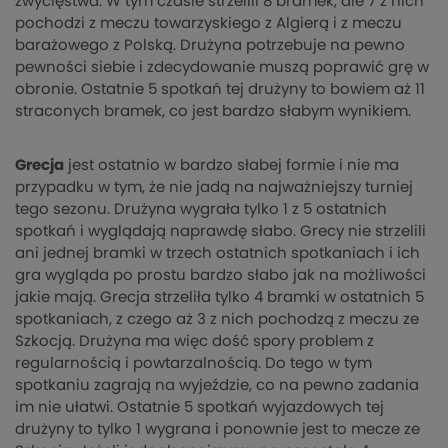
zwycięstwa. W tym czasie strzelili 8 bramek, ale 7 z nich
pochodzi z meczu towarzyskiego z Algierą i z meczu
barażowego z Polską. Drużyna potrzebuje na pewno
pewności siebie i zdecydowanie muszą poprawić grę w
obronie. Ostatnie 5 spotkań tej drużyny to bowiem aż 11
straconych bramek, co jest bardzo słabym wynikiem.
Grecja
jest ostatnio w bardzo słabej formie i nie ma
przypadku w tym, że nie jadą na najważniejszy turniej
tego sezonu. Drużyna wygrała tylko 1 z 5 ostatnich
spotkań i wyglądają naprawdę słabo. Grecy nie strzelili
ani jednej bramki w trzech ostatnich spotkaniach i ich
gra wygląda po prostu bardzo słabo jak na możliwości
jakie mają. Grecja strzeliła tylko 4 bramki w ostatnich 5
spotkaniach, z czego aż 3 z nich pochodzą z meczu ze
Szkocją. Drużyna ma więc dość spory problem z
regularnością i powtarzalnością. Do tego w tym
spotkaniu zagrają na wyjeździe, co na pewno zadania
im nie ułatwi. Ostatnie 5 spotkań wyjazdowych tej
drużyny to tylko 1 wygrana i ponownie jest to mecze ze