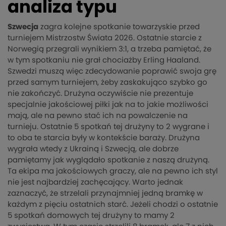
analiza typu
Szwecja
zagra kolejne spotkanie towarzyskie przed
turniejem Mistrzostw Świata 2026. Ostatnie starcie z
Norwegią przegrali wynikiem 3:1, a trzeba pamiętać, że
w tym spotkaniu nie grał chociażby Erling Haaland.
Szwedzi muszą więc zdecydowanie poprawić swoja grę
przed samym turniejem, żeby zaskakująco szybko go
nie zakończyć. Drużyna oczywiście nie prezentuje
specjalnie jakościowej piłki jak na to jakie możliwości
mają, ale na pewno stać ich na powalczenie na
turnieju. Ostatnie 5 spotkań tej drużyny to 2 wygrane i
to oba te starcia były w kontekście baraży. Drużyna
wygrała wtedy z Ukrainą i Szwecją, ale dobrze
pamiętamy jak wyglądało spotkanie z naszą drużyną.
Ta ekipa ma jakościowych graczy, ale na pewno ich styl
nie jest najbardziej zachęcający. Warto jednak
zaznaczyć, że strzelali przynajmniej jedną bramkę w
każdym z pięciu ostatnich starć. Jeżeli chodzi o ostatnie
5 spotkań domowych tej drużyny to mamy 2