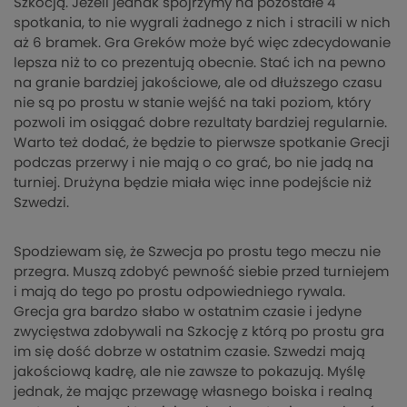
Szkocją. Jeżeli jednak spojrzymy na pozostałe 4
spotkania, to nie wygrali żadnego z nich i stracili w nich
aż 6 bramek. Gra Greków może być więc zdecydowanie
lepsza niż to co prezentują obecnie. Stać ich na pewno
na granie bardziej jakościowe, ale od dłuższego czasu
nie są po prostu w stanie wejść na taki poziom, który
pozwoli im osiągać dobre rezultaty bardziej regularnie.
Warto też dodać, że będzie to pierwsze spotkanie Grecji
podczas przerwy i nie mają o co grać, bo nie jadą na
turniej. Drużyna będzie miała więc inne podejście niż
Szwedzi.
Spodziewam się, że Szwecja po prostu tego meczu nie
przegra. Muszą zdobyć pewność siebie przed turniejem
i mają do tego po prostu odpowiedniego rywala.
Grecja gra bardzo słabo w ostatnim czasie i jedyne
zwycięstwa zdobywali na Szkocję z którą po prostu gra
im się dość dobrze w ostatnim czasie. Szwedzi mają
jakościową kadrę, ale nie zawsze to pokazują. Myślę
jednak, że mając przewagę własnego boiska i realną