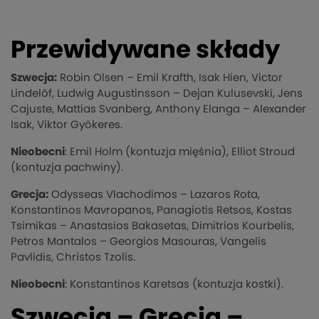
Przewidywane składy
Szwecja:
Robin Olsen – Emil Krafth, Isak Hien, Victor
Lindelöf, Ludwig Augustinsson – Dejan Kulusevski, Jens
Cajuste, Mattias Svanberg, Anthony Elanga – Alexander
Isak, Viktor Gyökeres.
Nieobecni
: Emil Holm (kontuzja mięśnia), Elliot Stroud
(kontuzja pachwiny).
Grecja:
Odysseas Vlachodimos – Lazaros Rota,
Konstantinos Mavropanos, Panagiotis Retsos, Kostas
Tsimikas – Anastasios Bakasetas, Dimitrios Kourbelis,
Petros Mantalos – Georgios Masouras, Vangelis
Pavlidis, Christos Tzolis.
Nieobecni
: Konstantinos Karetsas (kontuzja kostki).
Szwecja – Grecja –