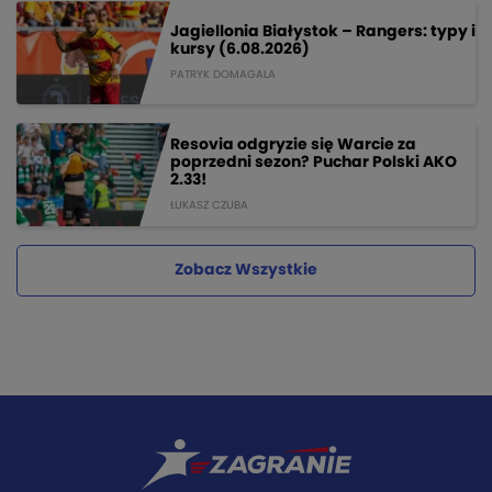
Jagiellonia Białystok – Rangers: typy i
kursy (6.08.2026)
PATRYK DOMAGALA
Resovia odgryzie się Warcie za
poprzedni sezon? Puchar Polski AKO
2.33!
ŁUKASZ CZUBA
Zobacz Wszystkie