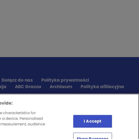
Dołącz do nas
Polityka prywatności
cja
ABC Gracza
Archiwum
Polityka afiliacyjna
ovide:
 characteristics for
n a device. Personalised
I Accept
nt measurement, audience