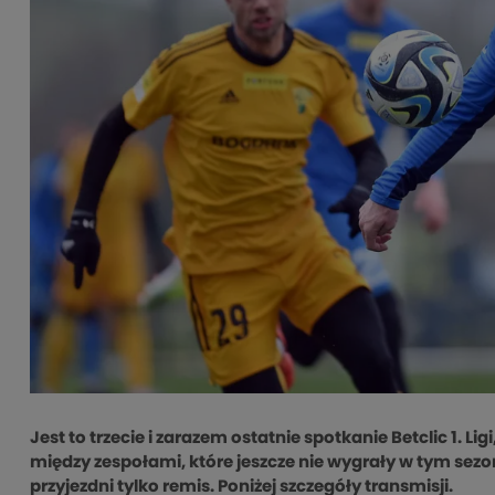
Jest to trzecie i zarazem ostatnie spotkanie Betclic 1. Lig
między zespołami, które jeszcze nie wygrały w tym sezo
przyjezdni tylko remis. Poniżej szczegóły transmisji.