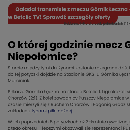
Oglądaj transmisję z meczu Górnik Łęczna
w Betclic TV! Sprawdź szczegóły oferty
Reklama. Tylko dla osób pełnoletnich (18+
O której godzinie mecz 
Niepołomice?
Starcie między tymi drużynami zostanie rozegrane dziś, tj
do tej potyczki dojdzie na Stadionie GKS-u Górnika Łę
Marciniak.
Piłkarze Górnika Łęczna na starcie Betclic 1. Ligi okazal
Chorzów (2:1). Z kolei zawodnicy Puszczy Niepołomice w
czasie mierzyli się z Ruchem Chorzów i Pogonią Grodzi
zakładce z
typami piłki nożnej
.
W ich poprzednich 5 potyczkach aż 3-krotnie rywalizacje
z tego okresu – lepszymi okazywali się reprezentanci Pus