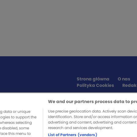
Strona główna
O nas
Polityka Cookies
Redak
We and our partners process data to pr
SPONSORZY SERWISU
Use precise geolocation data. Actively scan device
ng data or unique
identification. Store and/or access information o
logies to support the
advertising and content, advertising and conte
whereas selecting
research and services development.
re disabled, some
a, musisz zadbać sam, obstawiając
face this menu to
List of Partners (vendors)