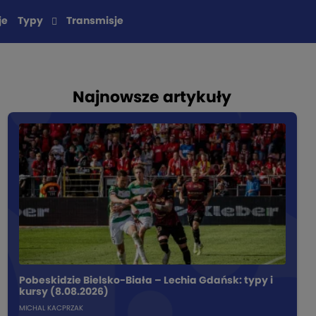
je
Typy
Transmisje
Najnowsze artykuły
Pobeskidzie Bielsko-Biała – Lechia Gdańsk: typy i
kursy (8.08.2026)
MICHAL KACPRZAK