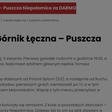
 – Puszcza Niepołomice za DARMO
). Hazard wiąże się z ryzykiem uzależnienia.
Górnik Łęczna – Puszcza
. 3 sierpnia. Pierwszy gwizdek rozbrzmi o godzinie 19:30, a
czna. Natomiast arbitrem głównym będzie Tomasz
i się słabszymi od Polonii Bytom (0:3), a następnie od Ruchu
 obydwu pierwszych grach zremisowali po 1:1, a w tym
skiem Mazowieckim. Więcej o tym meczu przeczytasz w
 kończyły się remisami. Z kolei w pozostałych starciach –
zczy Niepołomice. Dlatego też to oni są dziś stawiani w