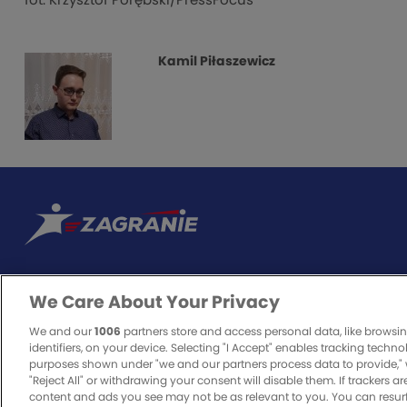
fot. Krzysztof Porębski/PressFocus
Kamil Piłaszewicz
We Care About Your Privacy
ODPOWIEDZIALNA GRA
We and our
1006
partners store and access personal data, like browsi
identifiers, on your device. Selecting "I Accept" enables tracking techno
purposes shown under "we and our partners process data to provide," 
"Reject All" or withdrawing your consent will disable them. If trackers a
Zakłady bukmacherskie to legalna rozrywka. O to, czy będzie bezpieczn
content and ads you see may not be as relevant to you. You can resur