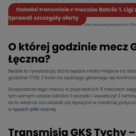
Oglądaj transmisje z meczów Betclic 1. Ligi
Sprawdź szczegóły oferty
Reklama. Tylko dla osób pełnoletnich (18+
O której godzinie mecz 
Łęczna?
Będzie to rywalizacja, która będzie miała miejsce na St
godzinie 17:00. Z kolei na sędziego głównego tej konfro
Gospodarze tego meczu w poprzednich 5 meczach sięgnęli
tym samym czasie odniósł 3 porażki i wywalczył 2 remis
że to właśnie oni okazali się lepszymi w ostatniej poty
w
typach piłki nożnej
.
Transmisja GKS Tychy – 