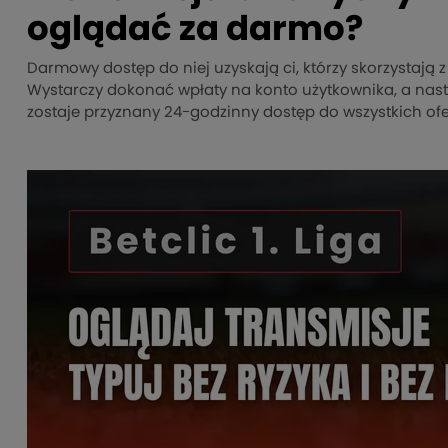
oglądać za darmo?
Darmowy dostęp do niej uzyskają ci, którzy skorzystają z 
Wystarczy dokonać wpłaty na konto użytkownika, a nas
zostaje przyznany 24-godzinny dostęp do wszystkich of