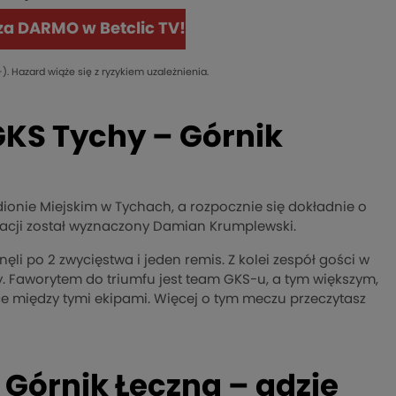
 za DARMO w Betclic TV!
). Hazard wiąże się z ryzykiem uzależnienia.
GKS Tychy – Górnik
adionie Miejskim w Tychach, a rozpocznie się dokładnie o
ntacji został wyznaczony Damian Krumplewski.
 po 2 zwycięstwa i jeden remis. Z kolei zespół gości w
y. Faworytem do triumfu jest team GKS-u, a tym większym,
czce między tymi ekipami. Więcej o tym meczu przeczytasz
Górnik Łęczna – gdzie