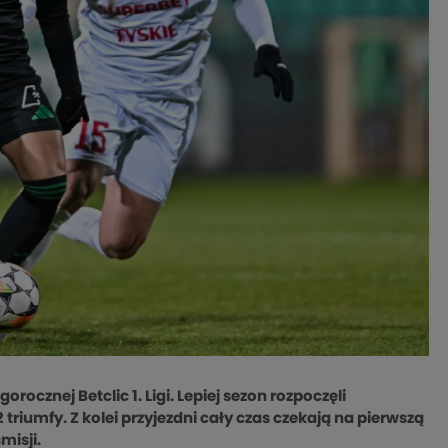
ocznej Betclic 1. Ligi. Lepiej sezon rozpoczęli
 triumfy. Z kolei przyjezdni cały czas czekają na pierwszą
misji.