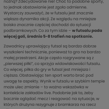
nożną? Zdecydowanie nie! Choć to podobne sporty,
to jednak obstawianie jest zgoła odmienne.
Wystarczy zauważyć, że w futsalu jest znacznie
większa dynamika akcji. Ze względu na mniejsze
boisko znacznie częściej dochodzi do sytuacji
podbramkowych. Co za tym idzie –
w futsalu pada
więcej goli, średnio 5-8 trafień na spotkanie.
Zawodnicy uprawiający futsal są bardzo dobrze
wyszkoleni technicznie, ponieważ to gra na bardzo
małej przestrzeni. Akcje często rozgrywane są z
„pierwszej piłki”, co sprzyja widowiskowości futsalu.
Co więcej, piłka do gry w futsal jest mniejsza i
cięższa. Obstawiając ten sport warto brać pod
uwagę te aspekty. Wynik w futsalu w szybkim tempie
może ulec zmianie – to ważna wskazówka w
kontekście zakładów live. Podobnie jak ta, żeby
bacznie oglądać mecz i reagować na sytuacje, w
których drużyna rezygnuje z bramkarza na rzecz