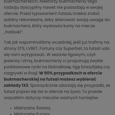
bukmacherskich. Niektórzy bukmacherzy tego
rodzaju dyscypliny nawet nie posiadają w swojej
ofercie. Przed typowaniem futsalu trzeba zrobić
solidny rekonesans, żeby skierować swoją uwagę do
bukmachera, który wystawia kursy na mecze
„halówki”.
Tak jak wspominaliśmy wcześniej, jeśli już trafimy na
strony STS, LVBET, Fortuny czy Superbet, to futsal uda
się nam wytypować. W sezonie ligowym, czyli
jesienią i zimą, bukmacherzy ci proponują zwykle
podstawowe rynki na Ekstraklasę, ligę brazylijską czy
rozgrywki w Rosji.
W 90% przypadkach w ofercie
bukmacherskiej na futsal możesz wybierać
zakłady 1X2
. Sporaydcznie zdarzają się przypadki, że
futsal pojawi się też w ofercie na żywo. To przede
wszystkim dotyczy meczów ważnych turniejów:
Mistrzostw Świata,
Mistrzostw Europy.