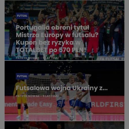
FUTSAL
Portugalia obroni tytuł
Mistrza Europy w futsalu?
Kupon bez ryzyka w
TOTALBET po 570 PLN!
PATRYK NOWAK
- 5 LAT TEMU
FUTSAL
Futsalowa wojna Ukrainy z...
PATRYK NOWAK
- 5 LAT TEMU