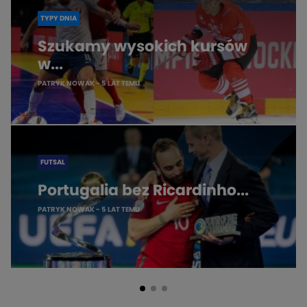
TYPY DNIA
Szukamy wysokich kursów
w...
PATRYK NOWAK
- 5 LAT TEMU
FUTSAL
Portugalia bez Ricardinho...
PATRYK NOWAK
- 5 LAT TEMU