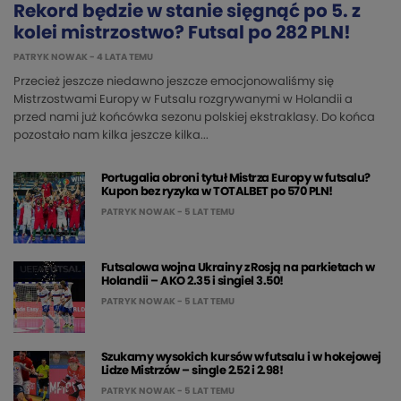
Rekord będzie w stanie sięgnąć po 5. z
kolei mistrzostwo? Futsal po 282 PLN!
PATRYK NOWAK
- 4 LATA TEMU
Przecież jeszcze niedawno jeszcze emocjonowaliśmy się
Mistrzostwami Europy w Futsalu rozgrywanymi w Holandii a
przed nami już końcówka sezonu polskiej ekstraklasy. Do końca
pozostało nam kilka jeszcze kilka...
Portugalia obroni tytuł Mistrza Europy w futsalu?
Kupon bez ryzyka w TOTALBET po 570 PLN!
PATRYK NOWAK
- 5 LAT TEMU
Futsalowa wojna Ukrainy z Rosją na parkietach w
Holandii – AKO 2.35 i singiel 3.50!
PATRYK NOWAK
- 5 LAT TEMU
Szukamy wysokich kursów w futsalu i w hokejowej
Lidze Mistrzów – single 2.52 i 2.98!
PATRYK NOWAK
- 5 LAT TEMU