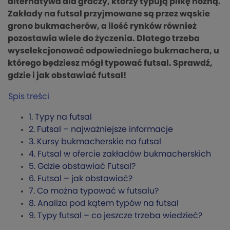
alternatywa dla graczy, którzy typują piłkę nożną.
Zakłady na futsal przyjmowane są przez wąskie
grono bukmacherów, a ilość rynków również
pozostawia wiele do życzenia. Dlatego trzeba
wyselekcjonować odpowiedniego bukmachera, u
którego będziesz mógł typować futsal. Sprawdź,
gdzie i jak obstawiać futsal!
Spis treści
1.
Typy na futsal
2.
Futsal – najważniejsze informacje
3.
Kursy bukmacherskie na futsal
4.
Futsal w ofercie zakładów bukmacherskich
5.
Gdzie obstawiać Futsal?
6.
Futsal – jak obstawiać?
7.
Co można typować w futsalu?
8.
Analiza pod kątem typów na futsal
9.
Typy futsal – co jeszcze trzeba wiedzieć?