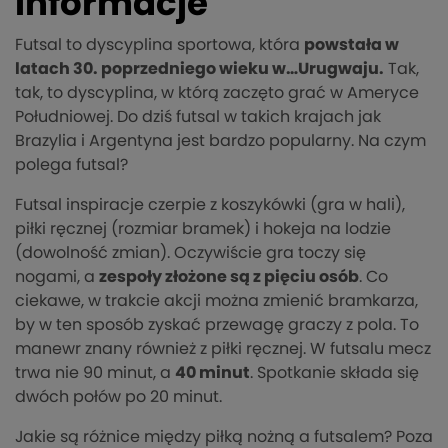
informacje
Futsal to dyscyplina sportowa, która
powstała w
latach 30. poprzedniego wieku w…Urugwaju.
Tak,
tak, to dyscyplina, w którą zaczęto grać w Ameryce
Południowej. Do dziś futsal w takich krajach jak
Brazylia i Argentyna jest bardzo popularny. Na czym
polega futsal?
Futsal inspiracje czerpie z koszykówki (gra w hali),
piłki ręcznej (rozmiar bramek) i hokeja na lodzie
(dowolność zmian). Oczywiście gra toczy się
nogami, a
zespoły złożone są z pięciu osób
. Co
ciekawe, w trakcie akcji można zmienić bramkarza,
by w ten sposób zyskać przewagę graczy z pola. To
manewr znany również z piłki ręcznej. W futsalu mecz
trwa nie 90 minut, a
40 minut
. Spotkanie składa się
dwóch połów po 20 minut.
Jakie są różnice między piłką nożną a futsalem? Poza