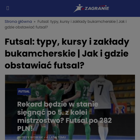
Strona główna
» Futsal: typy, kursy i zakłady bukamcherskie | Jak i
gdzie obstawiać futsal?
Futsal: typy, kursy i zakłady
bukamcherskie | Jak i gdzie
obstawiać futsal?
FUTSAL
Rekord będzie w stanie
sięgnąć po 5. z kolei
mistrzostwo? Futsal po 282
PLN!
PATRYK NOWAK
- 4 LATA TEMU