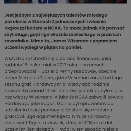
Jest jednym z największych talentów młodego
pokolenia w Stanach Zjednoczonych i właśnie
rozpoczął karierę w NCAA. Ta może jednak nie potrwać
zbyt długo, gdyż liga właśnie zawiesiła go w prawach
zawodnika. Mimo to, James Wiseman z poparciem
uczelni wybiegł w piątek na parkiet.
Wszystko rozchodzi się o pomoc finansową, jaką
rodzinie 18-latka miał w 2017 roku – w ramach
przeprowadzki – udzielić Penny Hardaway, obecnie
trener Memphis Tigers, gdzie Wiseman zaczął od tego
sezonu grać. Hardaway miał wtedy dać rodzinie
zawodnika ponad 10 tys. dolarów, jednak odbyło się to
bez wiedzy Wisemana. A jako że NCAA zakwalifikowała
Hardawaya jako kogoś, kto nie był uprawniony do
udzielenia takiej pomocy to dostało się młodemu
graczowi. Liga argumentuje to tym, że Hardaway –
absolwent Tigers i człowiek, który w 2008 roku dał
uczelni milion dolarów – mógł w ten sposób niejako