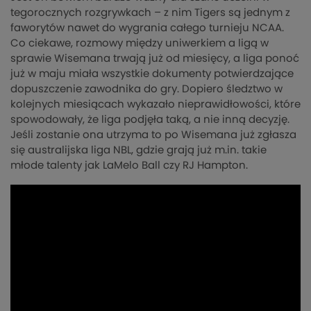
tegorocznych rozgrywkach – z nim Tigers są jednym z
faworytów nawet do wygrania całego turnieju NCAA.
Co ciekawe, rozmowy między uniwerkiem a ligą w
sprawie Wisemana trwają już od miesięcy, a liga ponoć
już w maju miała wszystkie dokumenty potwierdzające
dopuszczenie zawodnika do gry. Dopiero śledztwo w
kolejnych miesiącach wykazało nieprawidłowości, które
spowodowały, że liga podjęła taką, a nie inną decyzję.
Jeśli zostanie ona utrzyma to po Wisemana już zgłasza
się australijska liga NBL, gdzie grają już m.in. takie
młode talenty jak LaMelo Ball czy RJ Hampton.