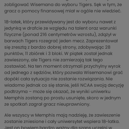
zobligować Wisemana do wyboru Tigers. Sęk w tym, że
gracz o pomocy finansowej miał w ogóle nie wiedzieć.
18-latek, który przewidywany jest do wyboru nawet z
jedynką w drafcie ze względu na talent oraz warunki
fizyczne (ponad 216 centymetrów wzrostu), zdążył w
barwach Tigers rozegrać jeden mecz. Zaprezentował
się zresztą z bardzo dobrej strony, zdobywając 28
punktów, 11 zbiórek i 3 bloki. W piątek został jednak
zawieszony, ale Tigers nie zamierzają tak tego
zostawiać. Na ten moment otrzymali przychylny wyrok
od jednego z sędziów, który pozwala Wisemanowi grać
dopóki cała sytuacja nie zostanie rozwiązania. Nie
wiadomo jednak co się stanie, jeśli NCAA swoją decyzję
podtrzyma – może się okazać, że wyniki uniwerku
Memphis zostaną po prostu usunięte, skoro w jednym
ze spotkań zagrał gracz nieuprawniony.
Ale wszyscy w Memphis mają nadzieję, że zawieszenie
zostanie zniesione i cały uniwersytet wspiera 18-latka.
Jest on bowiem bardzo ważny dla szans uczelni w