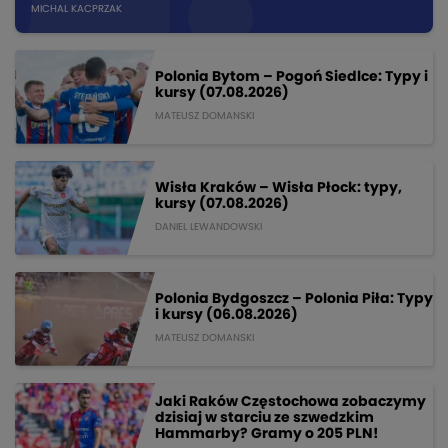
MICHAL KACPRZAK
Polonia Bytom – Pogoń Siedlce: Typy i
kursy (07.08.2026)
MATEUSZ DOMANSKI
Wisła Kraków – Wisła Płock: typy,
kursy (07.08.2026)
DANIEL LEWANDOWSKI
Polonia Bydgoszcz – Polonia Piła: Typy
i kursy (06.08.2026)
MATEUSZ DOMANSKI
Jaki Raków Częstochowa zobaczymy
dzisiaj w starciu ze szwedzkim
Hammarby? Gramy o 205 PLN!