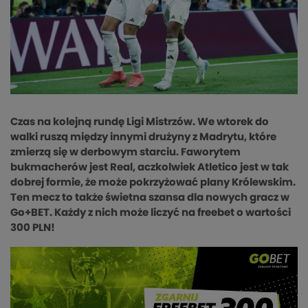
Czas na kolejną rundę Ligi Mistrzów. We wtorek do
walki ruszą między innymi drużyny z Madrytu, które
zmierzą się w derbowym starciu. Faworytem
bukmacherów jest Real, aczkolwiek Atletico jest w tak
dobrej formie, że może pokrzyżować plany Królewskim.
Ten mecz to także świetna szansa dla nowych gracz w
Go+BET. Każdy z nich może liczyć na freebet o wartości
300 PLN!