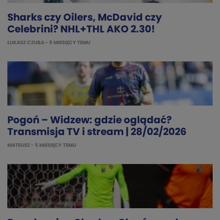
Sharks czy Oilers, McDavid czy
Celebrini? NHL+THL AKO 2.30!
ŁUKASZ CZUBA
- 5 MIESIĘCY TEMU
Pogoń – Widzew: gdzie oglądać?
Transmisja TV i stream | 28/02/2026
MATEUSZ
- 5 MIESIĘCY TEMU