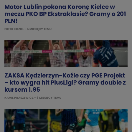
Motor Lublin pokona Koronę Kielce w
meczu PKO BP Ekstraklasie? Gramy o 201
PLN!
PIOTR KOZIEL
- 5 MIESIĘCY TEMU
ZAKSA Kędzierzyn-Koźle czy PGE Projekt
– kto wygra hit PlusLigi? Gramy double z
kursem 1.95
KAMIL PIŁASZEWICZ
- 5 MIESIĘCY TEMU