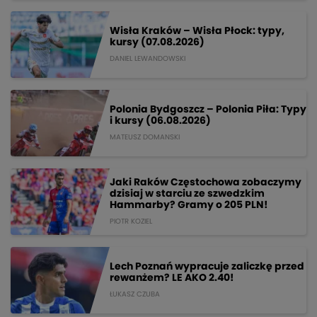
Wisła Kraków – Wisła Płock: typy,
kursy (07.08.2026)
DANIEL LEWANDOWSKI
Polonia Bydgoszcz – Polonia Piła: Typy
i kursy (06.08.2026)
MATEUSZ DOMANSKI
Jaki Raków Częstochowa zobaczymy
dzisiaj w starciu ze szwedzkim
Hammarby? Gramy o 205 PLN!
PIOTR KOZIEL
Lech Poznań wypracuje zaliczkę przed
rewanżem? LE AKO 2.40!
ŁUKASZ CZUBA