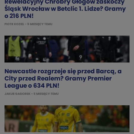
Rewelacyjny Chrobry Głogów zaskoczy
Śląsk Wrocław w Betclic 1. Lidze? Gramy
o 216 PLN!
PIOTR KOZIEL
- 5 MIESIĘCY TEMU
Newcastle rozgrzeje się przed Barcą, a
City przed Realem? Gramy Premier
League o 634 PLN!
JAKUB GASIOREK
- 5 MIESIĘCY TEMU