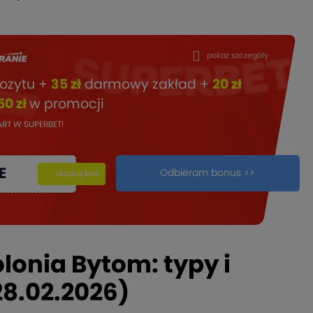
pokaż szczegóły
ozytu +
35 zł
darmowy zakład +
20 zł
50 zł
w promocji
TART W SUPERBET!
E
Odbieram bonus >>
kopiuj
skopiuj kod
lonia Bytom: typy i
8.02.2026)