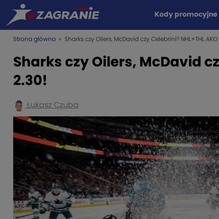
Kody promocyjne
Strona główna
» Sharks czy Oilers, McDavid czy Celebrini? NHL+THL AKO 
Sharks czy Oilers, McDavid c
2.30!
Łukasz Czuba