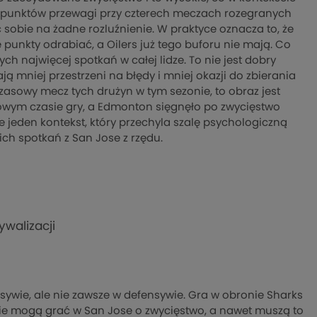
em punktów przewagi przy czterech meczach rozegranych
 sobie na żadne rozluźnienie. W praktyce oznacza to, że
unkty odrabiać, a Oilers już tego buforu nie mają. Co
ch najwięcej spotkań w całej lidze. To nie jest dobry
ą mniej przestrzeni na błędy i mniej okazji do zbierania
zasowy mecz tych drużyn w tym sezonie, to obraz jest
nowym czasie gry, a Edmonton sięgnęło po zwycięstwo
e jeden kontekst, który przechyla szalę psychologiczną
ch spotkań z San Jose z rzędu.
ywalizacji
sywie, ale nie zawsze w defensywie. Gra w obronie Sharks
ojnie mogą grać w San Jose o zwycięstwo, a nawet muszą to