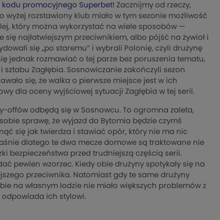
z
kodu promocyjnego Superbet!
Zacznijmy od rzeczy,
o wyżej rozstawiony klub miało w tym sezonie możliwość
ilej, który można wykorzystać na wiele sposobów —
 się najłatwiejszym przeciwnikiem, albo pójść na żywioł i
dowali się „po staremu” i wybrali Polonię, czyli drużynę
się jednak rozmawiać o tej parze bez poruszenia tematu,
 i sztabu Zagłębia. Sosnowiczanie zakończyli sezon
awało się, że walka o pierwsze miejsce jest w ich
wy dla oceny wyjściowej sytuacji Zagłębia w tej serii.
ay-offów odbędą się w Sosnowcu. To ogromna zaleta,
sobie sprawę, że wyjazd do Bytomia będzie czymś
ć się jak twierdza i stawiać opór, który nie ma nic
 Właśnie dlatego te dwa mecze domowe są traktowane nie
i bezpieczeństwa przed trudniejszą częścią serii.
ać pewien wzorzec. Kiedy obie drużyny spotykały się na
iejszego przeciwnika. Natomiast gdy te same drużyny
łębie na własnym lodzie nie miało większych problemów z
y odpowiada ich stylowi.