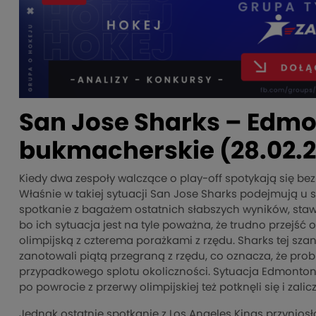
San Jose Sharks – Edmon
bukmacherskie (28.02.
Kiedy dwa zespoły walczące o play-off spotykają się b
Właśnie w takiej sytuacji San Jose Sharks podejmują u 
spotkanie z bagażem ostatnich słabszych wyników, staw
bo ich sytuacja jest na tyle poważna, że trudno przejść
olimpijską z czterema porażkami z rzędu. Sharks tej szan
zanotowali piątą przegraną z rzędu, co oznacza, że prob
przypadkowego splotu okoliczności. Sytuacja Edmonton j
po powrocie z przerwy olimpijskiej też potknęli się i zalic
Jednak ostatnie spotkanie z Los Angeles Kings przynios