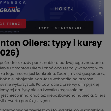
ton Oilers: typy i kursy
2026)
ezpośrednio, każdy punkt nabiera podwójnego znaczenia.
siebie Edmonton Oilers i choć oba zespoły wchodzą w to
ka tego meczu jest konkretna. Zacznijmy od gospodarzy,
 obok niej obojętnie. San Jose wchodziło na przerwę
sy nie wykorzystali. Po powrocie z przerwy olimpijskiej
lemy tej drużyny nie są kwestią zmęczenia ani
est nieco inna, choć też niepozbawiona napięcia. Oilers
zyli czwartą porażkę z rzędu.
ło zdecydowane zwycięstwo i to wysokie, co w kontekście