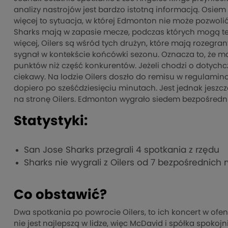
analizy nastrojów jest bardzo istotną informacją. Osi
więcej to sytuacja, w której Edmonton nie może pozwolić
Sharks mają w zapasie mecze, podczas których mogą te p
więcej, Oilers są wśród tych drużyn, które mają rozegrany
sygnał w kontekście końcówki sezonu. Oznacza to, że maj
punktów niż część konkurentów. Jeżeli chodzi o dotychc
ciekawy. Na lodzie Oilers doszło do remisu w regulami
dopiero po sześćdziesięciu minutach. Jest jednak jeszcz
na stronę Oilers. Edmonton wygrało siedem bezpośredni
Statystyki:
San Jose Sharks przegrali 4 spotkania z rzędu
Sharks nie wygrali z Oilers od 7 bezpośrednich r
Co obstawić?
Dwa spotkania po powrocie Oilers, to ich koncert w ofen
nie jest najlepszą w lidze, więc McDavid i spółka spok