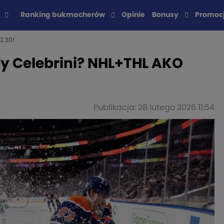
Ranking bukmacherów
Opinie
Bonusy
Promoc
2.30!
zy Celebrini? NHL+THL AKO
Publikacja: 28 lutego 2026 11:54