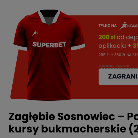
TYLKO NA
200 zł
od dep
aplikacja +
3
255 ZŁ + 350 ZŁ NA S
KOD REJESTRACYJNY
ZAGRANI
Zagłębie Sosnowiec – Po
kursy bukmacherskie (2