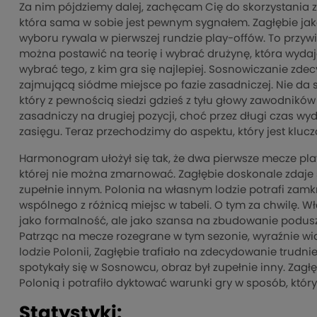
Za nim pójdziemy dalej, zachęcam Cię do skorzystania 
która sama w sobie jest pewnym sygnałem. Zagłębie jak
wyboru rywala w pierwszej rundzie play-offów. To przyw
można postawić na teorię i wybrać drużynę, która wydaje
wybrać tego, z kim gra się najlepiej. Sosnowiczanie zdecy
zajmującą siódme miejsce po fazie zasadniczej. Nie da 
który z pewnością siedzi gdzieś z tyłu głowy zawodników
zasadniczy na drugiej pozycji, choć przez długi czas wyd
zasięgu. Teraz przechodzimy do aspektu, który jest kluczo
Harmonogram ułożył się tak, że dwa pierwsze mecze pl
której nie można zmarnować. Zagłębie doskonale zdaje 
zupełnie innym. Polonia na własnym lodzie potrafi zamkną
wspólnego z różnicą miejsc w tabeli. O tym za chwilę.
jako formalność, ale jako szansa na zbudowanie poduszk
Patrząc na mecze rozegrane w tym sezonie, wyraźnie wid
lodzie Polonii, Zagłębie trafiało na zdecydowanie trudn
spotykały się w Sosnowcu, obraz był zupełnie inny. Zag
Polonią i potrafiło dyktować warunki gry w sposób, któr
Statystyki: