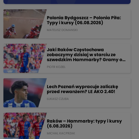
Polonia Bydgoszcz – Polonia Piła:
Typy i kursy (06.08.2026)
MATEUSZ DOMANSKI
Jaki Raków Częstochowa
zobaczymy dzisiaj w starciu ze
szwedzkim Hammarby? Gramy o
205 PLN!
PIOTR KOZIEL
Lech Poznań wypracuje zaliczkę
przed rewanżem? LE AKO 2.40!
ŁUKASZ CZUBA
Raków – Hammarby: typy i kursy
(6.08.2026)
MICHAL KACPRZAK