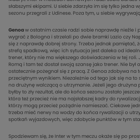
słabszymi ekipami. U siebie zdarzyła im się tylko jedn
sezonu przegrali z Udinese. Poza tym, u siebie wygrywaj
Genoa
w ostatnim czasie radzi sobie naprawdę nieźle i 
wygrać z Bologna i strzelali po dwie bramki Lazio czy Nap
się z naprawdę dobrej strony. Trzeba jednak pamiętać,
strefą spadkową, więc ich sytuacja jest daleka od idealn
trener, który nie ma większego doświadczenia w tej roli.
Romą i tam też dostał swoją szansę jako trener. Nie był
ostatecznie pożegnał się z pracą. Z Genoa zdobywa na t
przeciętnym wynikiem. Niezależnie od tego jak się na to s
na drużynę walczącą o utrzymanie. Jeżeli jego drużyna p
byłby to zły rezultat, ale do końca sezonu zostało jeszcz
która też przecież nie ma najsłabszej kadry do rywalizacj
którzy mogą przecież pożądnie namieszać. Ciekawe jednak
trzeba mieć nerwy na wodzy do końca rywalizacji o utrz
spotkań wyjazdowych, więc zdobycie punktów w tym st
Spodziewam się, że Inter w tym meczu okaże się po pros