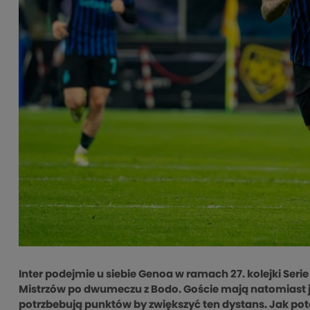
Inter podejmie u siebie Genoa w ramach 27. kolejki Serie
Mistrzów po dwumeczu z Bodo. Goście mają natomiast j
potrzbebują punktów by zwiększyć ten dystans. Jak poto