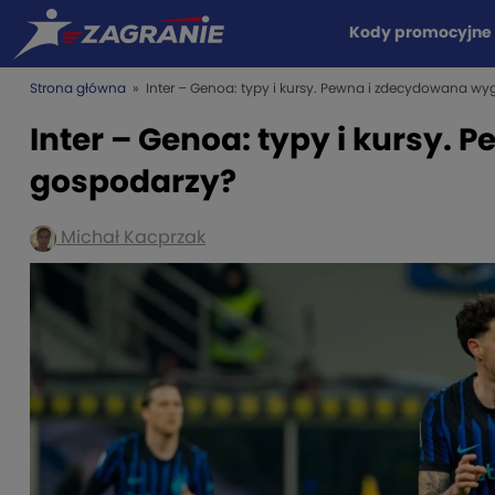
Kody promocyjne
Strona główna
» Inter – Genoa: typy i kursy. Pewna i zdecydowana w
Inter – Genoa: typy i kursy
gospodarzy?
Michał Kacprzak