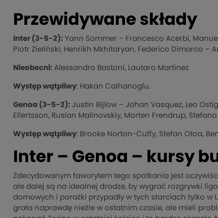
Przewidywane składy
Inter (3-5-2):
Yann Sommer – Francesco Acerbi, Manuel Ak
Piotr Zieliński, Henrikh Mkhitaryan, Federico Dimarco 
Nieobecni:
Alessandro Bastoni, Lautaro Martinez
Występ wątpliwy
: Hakan Calhanoglu.
Genoa
(3-5-2)
:
Justin Bijlow – Johan Vasquez, Leo Ostig
Ellertsson, Ruslan Malinovskiy, Morten Frendrup, Stefano 
Występ wątpliwy
: Brooke Norton-Cuffy, Stefan Otoa, Ben
Inter – Genoa – kursy 
Zdecydowanym faworytem tego spotkania jest oczywiście
ale dalej są na idealnej drodze, by wygrać rozgrywki lig
domowych i porażki przypadły w tych starciach tylko w L
grała naprawdę nieźle w ostatnim czasie, ale mieli prob