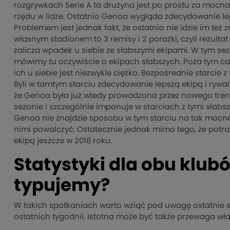
rozgrywkach Serie A ta drużyna jest po prostu za mocn
rzędu w lidze. Ostatnio Genoa wygląda zdecydowanie lep
Problemem jest jednak fakt, że ostatnio nie idzie im też
własnym stadionem to 3 remisy i 2 porażki, czyli rezultat
zalicza wpadek u siebie ze słabszymi ekipami. W tym sezoni
mówimy tu oczywiście o ekipach słabszych. Poza tym cał
ich u siebie jest niezwykle ciężko. Bezpośrednie starcie 
Byli w tamtym starciu zdecydowanie lepszą ekipą i rywal
że Genoa była już wtedy prowadzona przez nowego trener
sezonie i szczególnie imponuje w starciach z tymi słabs
Genoa nie znajdzie sposobu w tym starciu na tak mocneg
nimi powalczyć. Ostatecznie jednak mimo tego, że potrafili
ekipą jeszcze w 2018 roku.
Statystyki dla obu klub
typujemy?
W takich spotkaniach warto wziąć pod uwagę ostatnie s
ostatnich tygodnii. Istotna może być także przewaga wł