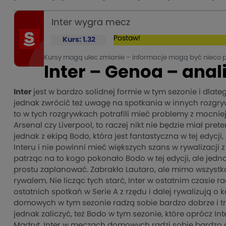
Inter wygra mecz
Postaw!
Kurs: 1.32
Kursy mogą ulec zmianie – informacje mogą być nieco 
Inter – Genoa – anal
Inter
jest w bardzo solidnej formie w tym sezonie i dlat
jednak zwrócić też uwagę na spotkania w innych rozgryw
to w tych rozgrywkach potrafili mieć problemy z mocniejs
Arsenal czy Liverpool, to raczej nikt nie będzie miał pre
jednak z ekipą Bodo, która jest fantastyczna w tej edyc
Interu i nie powinni mieć większych szans w rywalizacji
patrząc na to kogo pokonało Bodo w tej edycji, ale jedn
prostu zaplanować. Zabrakło Lautaro, ale mimo wszystk
rywalem. Nie licząc tych starć, Inter w ostatnim czasie 
ostatnich spotkań w Serie A z rzędu i dalej rywalizują 
domowych w tym sezonie radzą sobie bardzo dobrze i tr
jednak zaliczyć, też Bodo w tym sezonie, które oprócz In
Madryt. Inter w meczach domowych radzi sobie bardzo d