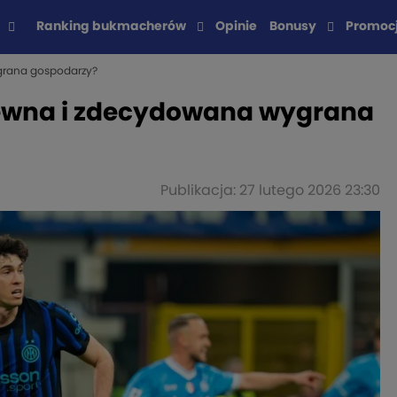
Ranking bukmacherów
Opinie
Bonusy
Promoc
ygrana gospodarzy?
. Pewna i zdecydowana wygrana
Publikacja: 27 lutego 2026 23:30