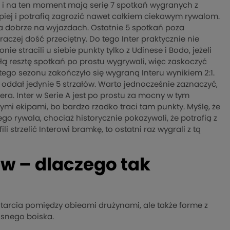
a i na ten moment mają serię 7 spotkań wygranych z
iej i potrafią zagrozić nawet całkiem ciekawym rywalom.
 za dobrze na wyjazdach. Ostatnie 5 spotkań poza
 raczej dość przeciętny. Do tego Inter praktycznie nie
e stracili u siebie punkty tylko z Udinese i Bodo, jeżeli
ą resztę spotkań po prostu wygrywali, więc zaskoczyć
z tego sezonu zakończyło się wygraną Interu wynikiem 2:1.
 oddał jedynie 5 strzałów. Warto jednocześnie zaznaczyć,
a. Inter w Serie A jest po prostu za mocny w tym
zymi ekipami, bo bardzo rzadko traci tam punkty. Myślę, że
o rywala, chociaż historycznie pokazywali, że potrafią z
 strzelić Interowi bramkę, to ostatni raz wygrali z tą
ów – dlaczego tak
tarcia pomiędzy obieami drużynami, ale także forme z
asnego boiska.