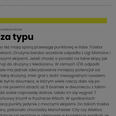
przedawnione.
iza typu
ego też mają sporą przewagę punktową w lidze. Trzeba
kach. Drużyna bardzo wcześnie odpadła z Ligi Mistrzów i
zymi ekipami. Jeżeli chodzi o porażki na takie ekipy jak
tensji do drużyny z Mediolanu. W ramach 1/16 odpadli
ji, ale ma jednak zdecydowanie mniejszy potencjał od
 z taką drużyną. Inter grał z dość niewygodnym rywalem,
ak był to dwumecz, w którym wiele rzeczy dało się po
o nie powinni stracić aż 5 bramek w dwumeczu z takim
radzi sobie naprawdę dobrze. Udało im się wygrać 7
o końcowy triumf w Pucharze Włoch. W spotkaniach
acą punkty jedynie z mocnymi ekipami. Do takich trzeba
teru, pokonało chociażby Manchester City czy Atletico
obrze szczególnie w ofensywie w kontekście spotkań ze