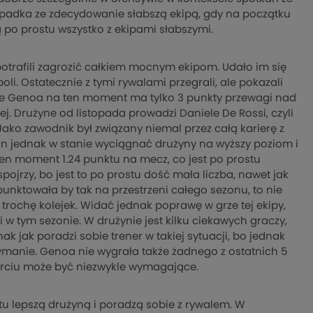
a wpadka ze zdecydowanie słabszą ekipą, gdy na początku
ą po prostu wszystko z ekipami słabszymi.
potrafili zagrozić całkiem mocnym ekipom. Udało im się
oli. Ostatecznie z tymi rywalami przegrali, ale pokazali
 że Genoa na ten moment ma tylko 3 punkty przewagi nad
ej. Drużyne od listopada prowadzi Daniele De Rossi, czyli
 Jako zawodnik był związany niemal przez całą karierę z
 on jednak w stanie wyciągnać drużyny na wyższy poziom i
en moment 1.24 punktu na mecz, co jest po prostu
pojrzy, bo jest to po prostu dość mała liczba, nawet jak
unktowała by tak na przestrzeni całego sezonu, to nie
e trochę kolejek. Widać jednak poprawę w grze tej ekipy,
i w tym sezonie. W drużynie jest kilku ciekawych graczy,
 jak poradzi sobie trener w takiej sytuacji, bo jednak
ymanie. Genoa nie wygrała także żadnego z ostatnich 5
arciu może być niezwykle wymagające.
tu lepszą drużyną i poradzą sobie z rywalem. W