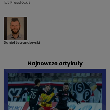
fot. Pressfocus
Daniel Lewandowski
Najnowsze artykuły