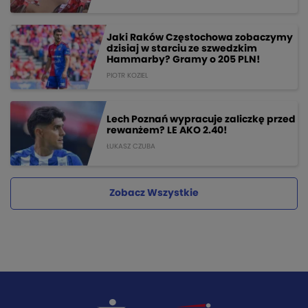
Jaki Raków Częstochowa zobaczymy
dzisiaj w starciu ze szwedzkim
Hammarby? Gramy o 205 PLN!
PIOTR KOZIEL
Lech Poznań wypracuje zaliczkę przed
rewanżem? LE AKO 2.40!
ŁUKASZ CZUBA
Zobacz Wszystkie