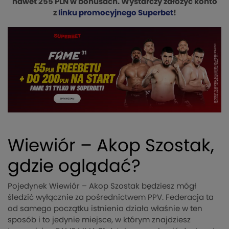
nawet 255 PLN w bonusach. Wystarczy założyć konto
z
linku promocyjnego Superbet
!
Wiewiór – Akop Szostak,
gdzie oglądać?
Pojedynek Wiewiór – Akop Szostak będziesz mógł
śledzić wyłącznie za pośrednictwem PPV. Federacja ta
od samego początku istnienia działa właśnie w ten
sposób i to jedynie miejsce, w którym znajdziesz