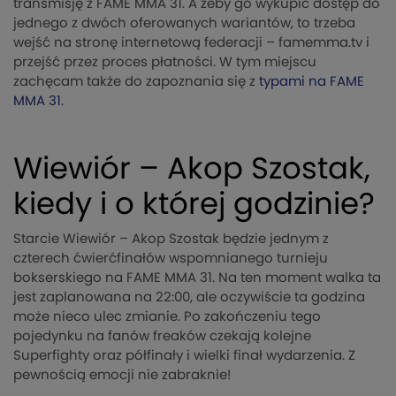
transmisję z FAME MMA 31. A żeby go wykupić dostęp do
jednego z dwóch oferowanych wariantów, to trzeba
wejść na stronę internetową federacji – famemma.tv i
przejść przez proces płatności. W tym miejscu
zachęcam także do zapoznania się z
typami na FAME
MMA 31
.
Wiewiór – Akop Szostak,
kiedy i o której godzinie?
Starcie Wiewiór – Akop Szostak będzie jednym z
czterech ćwierćfinałów wspomnianego turnieju
bokserskiego na FAME MMA 31. Na ten moment walka ta
jest zaplanowana na 22:00, ale oczywiście ta godzina
może nieco ulec zmianie. Po zakończeniu tego
pojedynku na fanów freaków czekają kolejne
Superfighty oraz półfinały i wielki finał wydarzenia. Z
pewnością emocji nie zabraknie!