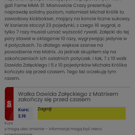
gali Fame MMA 31. Mianowicie Crazy prezentuje
naprawdę solidny poziom, natomiast Michał Królik to
zawodowy kickbokser, mający na koncie liczne sukcesy.
W karierze stoczył 23 pojedynki, z czego 16 wygrał, a
tylko 7 razy musiał uznać wyższość rywali. Załęcki do tej
pory stawał w oktagonie 10 razy, wygrywając jedynie w
4 potyczkach. To dlatego większe szanse na
powodzenie ma Matrix. Ja jednak skupiłem się na
zakończeniach ich ostatnich potyczek. I tak, 7 z 10 walk
Dawida Załęckiego i 5 z 10 pojedynków Michała Królika
kończyło się przed czasem. Tego też oczekuję tym
razem.
Walka Dawida Załęckiego z Matrixem
zakończy się przed czasem
Zagraj!
Kurs:
2.15
Kurs
y mogą ulec zmianie – informacje mogą być nieco
przedawnione.