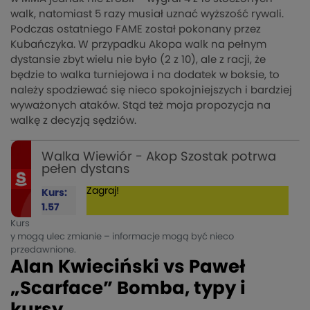
walk, natomiast 5 razy musiał uznać wyższość rywali.
Podczas ostatniego FAME został pokonany przez
Kubańczyka. W przypadku Akopa walk na pełnym
dystansie zbyt wielu nie było (2 z 10), ale z racji, że
będzie to walka turniejowa i na dodatek w boksie, to
należy spodziewać się nieco spokojniejszych i bardziej
wyważonych ataków. Stąd też moja propozycja na
walkę z decyzją sędziów.
Walka Wiewiór - Akop Szostak potrwa
pełen dystans
Zagraj!
Kurs:
1.57
Kurs
y mogą ulec zmianie – informacje mogą być nieco
przedawnione.
Alan Kwieciński vs Paweł
„Scarface” Bomba, typy i
kursy