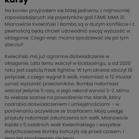
Na koniec przyjrzałem się bliżej jednemu z najmocniej
zapowiadających się pojedynków gali FAME MMA 31.
Mianowicie Kwieciński i Bomba są w dużym konflikcie i z
pewnością będą chcieli udowodnić swoją wyższość w
oktagonie. Czego więc można spodziewać się po tym
starciu?
Kwieciński ma już ogromne doświadczenie w
oktagonie. Lata temu walczył w kickboxingu, a od 2020
roku jest częścią freak fightów. W tym okresie stoczył 18
potyczek, z czego wygrał 6 walk, natomiast w 12 musiał
uznać wyższość przeciwników. Bomba natomiast
walczył jedynie 5 razy, a jego rekord wynosi 3-2. Mimo
to większe szanse na powodzenie ma Alanik, który
nadrabia doświadczeniem i umiejętnościami – w
porównaniu oczywiście ze Scarfacem. Moją uwagę
przykuły natomiast zakończenia ich walk. Mianowicie
każda z 5 ostatnich walk Kwiecińskiego i wszystkie
dotychczasowe Bomby kończyły się przed czasem. I
tego też spodziewam się teraz.