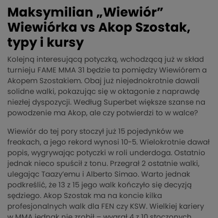
Maksymilian „Wiewiór”
Wiewiórka vs Akop Szostak,
typy i kursy
Kolejną interesującą potyczką, wchodzącą już w skład
turnieju FAME MMA 31 będzie ta pomiędzy Wiewiórem a
Akopem Szostakiem. Obaj już niejednokrotnie dawali
solidne walki, pokazując się w oktagonie z naprawdę
niezłej dyspozycji. Według Superbet większe szanse na
powodzenie ma Akop, ale czy potwierdzi to w walce?
Wiewiór do tej pory stoczył już 15 pojedynków we
freakach, a jego rekord wynosi 10-5. Wielokrotnie dawał
popis, wygrywając potyczki w roli underdoga. Ostatnio
jednak nieco spuścił z tonu. Przegrał 2 ostatnie walki,
ulegając Taazy’emu i Alberto Simao. Warto jednak
podkreślić, że 13 z 15 jego walk kończyło się decyzją
sędziego. Akop Szostak ma na koncie kilka
profesjonalnych walk dla FEN czy KSW. Wielkiej kariery
w MMA jednak nie zrobił – wygrał 4 z 10 stoczonych