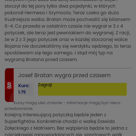
stoczył do tej pory tylko dwa pojedynki, w których
pokonał Hermesa i Szymoola. Teraz czeka go dużo
trudniejsza walka. Bratan może pochwalić się bilansem
6-4. Co prawda w ostatnim czasie nie wygrał w 3 z 4
potyczek, ale teraz jest pewniakiem do wygranej. Z racji,
że w 2 z 3 jego potyczek oraz w każdej stoczonej walce
Bojana nie doczekaliśmy się werdyktu sędziego, to teraz
spodziewam się tego samego. I stąd mój typ na
wygraną Bratana przed czasem.
Josef Bratan wygra przed czasem
Zagraj!
Kurs:
1.75
Kursy mogą ulec zmianie – informacje mogą być nieco
przedawnione.
Kolejną interesującą potyczką będzie jeden z
Superfightów. Konkretnie chodzi o walkę Dawida
Załęckiego z Matrixem. Bez wątpienia będzie to jedna z
najciekawiej zapowiadających się, sportowych walk