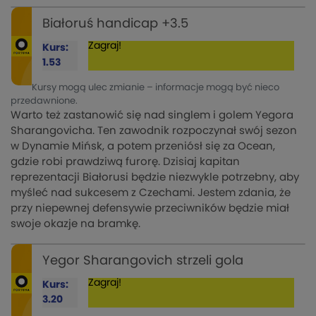
Białoruś handicap +3.5
Zagraj!
Kurs:
1.53
Kursy mogą ulec zmianie – informacje mogą być nieco
przedawnione.
Warto też zastanowić się nad singlem i golem Yegora
Sharangovicha. Ten zawodnik rozpoczynał swój sezon
w Dynamie Mińsk, a potem przeniósł się za Ocean,
gdzie robi prawdziwą furorę. Dzisiaj kapitan
reprezentacji Białorusi będzie niezwykle potrzebny, aby
myśleć nad sukcesem z Czechami. Jestem zdania, że
przy niepewnej defensywie przeciwników będzie miał
swoje okazje na bramkę.
Yegor Sharangovich strzeli gola
Zagraj!
Kurs:
3.20