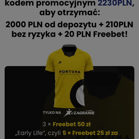
kodem promocyjnym
2230PLN
,
aby otrzymać:
2000 PLN od depozytu + 210PLN
bez ryzyka + 20 PLN Freebet!
TYLKO NA
3 ×
Freebet 50 zł
„Early Life”, czyli
5 × Freebet 25 zł za