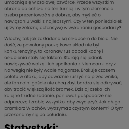
umocnią się w czołowej czwórce. Przede wszystkim
obrona dojechała na ten turniej i w tym elemencie
trzeba prezentować się dobrze, aby myśleć o
nawiązaniu walki z najlepszymi. Czy w ten poniedziałek
ujrzymy żelazną defensywę w wykonaniu gospodarzy?
Włochy, tak jak zakładano są chłopcem do bicia. Nie
dość, że powołany początkowo skład nie był
konkurencyjny, to koronawirus dopadł kadrę i
osłabienia stały się faktem. Starają się jednak
nawiązywać walkę i ich spotkania z Niemcami, czy z
Norwegią nie były wcale najgorsze. Brakuje czasem
polotu w ataku, aby odważnie ruszyć na przeciwnika,
ale formalni goście nie chcą zbyt bardzo się odkrywać,
aby tracić większą ilość bramek. Dzisiaj czeka ich
kolejne trudne zadanie, ponieważ gospodarze nie
odpuszczą i zrobią wszystko, aby zwyciężyć. Jak długo
bramkarz Włochów wytrzyma z czystym kontem? O tym
przekonamy się po południu.
Statystyki: