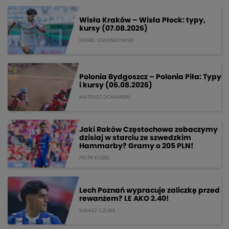
Wisła Kraków – Wisła Płock: typy,
kursy (07.08.2026)
DANIEL LEWANDOWSKI
Polonia Bydgoszcz – Polonia Piła: Typy
i kursy (06.08.2026)
MATEUSZ DOMANSKI
Jaki Raków Częstochowa zobaczymy
dzisiaj w starciu ze szwedzkim
Hammarby? Gramy o 205 PLN!
PIOTR KOZIEL
Lech Poznań wypracuje zaliczkę przed
rewanżem? LE AKO 2.40!
ŁUKASZ CZUBA