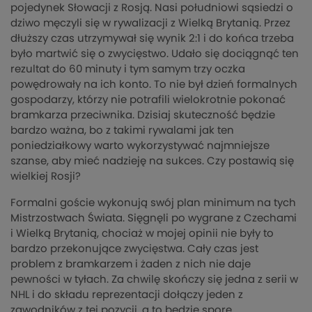
pojedynek Słowacji z Rosją. Nasi południowi sąsiedzi o
dziwo męczyli się w rywalizacji z Wielką Brytanią. Przez
dłuższy czas utrzymywał się wynik 2:1 i do końca trzeba
było martwić się o zwycięstwo. Udało się dociągnąć ten
rezultat do 60 minuty i tym samym trzy oczka
powędrowały na ich konto. To nie był dzień formalnych
gospodarzy, którzy nie potrafili wielokrotnie pokonać
bramkarza przeciwnika. Dzisiaj skuteczność będzie
bardzo ważna, bo z takimi rywalami jak ten
poniedziałkowy warto wykorzystywać najmniejsze
szanse, aby mieć nadzieję na sukces. Czy postawią się
wielkiej Rosji?
Formalni goście wykonują swój plan minimum na tych
Mistrzostwach Świata. Sięgnęli po wygrane z Czechami
i Wielką Brytanią, chociaż w mojej opinii nie były to
bardzo przekonujące zwycięstwa. Cały czas jest
problem z bramkarzem i żaden z nich nie daje
pewności w tyłach. Za chwilę skończy się jedna z serii w
NHL i do składu reprezentacji dołączy jeden z
zawodników z tej pozycji, a to będzie spore