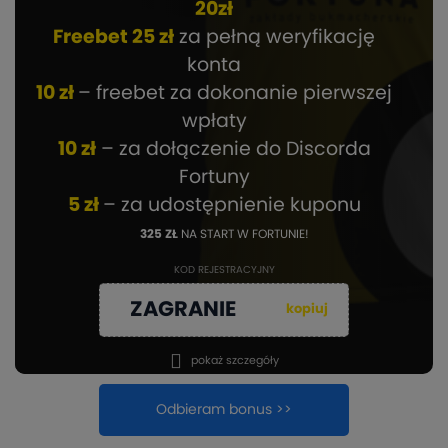
20zł
Freebet 25 zł
za pełną weryfikację
konta
10 zł
– freebet za dokonanie pierwszej
wpłaty
10 zł
– za dołączenie do Discorda
Fortuny
5 zł
– za udostępnienie kuponu
325 ZŁ
NA START W FORTUNIE!
KOD REJESTRACYJNY
ZAGRANIE
kopiuj
pokaż szczegóły
Odbieram bonus >>