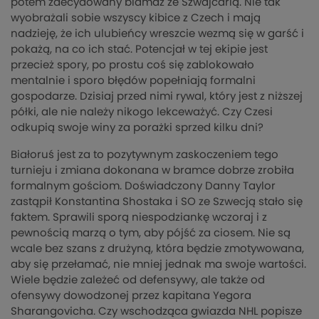
potem zdecydowany blamaż ze Szwajcarią. Nie tak
wyobrażali sobie wszyscy kibice z Czech i mają
nadzieję, że ich ulubieńcy wreszcie wezmą się w garść i
pokażą, na co ich stać. Potencjał w tej ekipie jest
przecież spory, po prostu coś się zablokowało
mentalnie i sporo błędów popełniają formalni
gospodarze. Dzisiaj przed nimi rywal, który jest z niższej
półki, ale nie należy nikogo lekceważyć. Czy Czesi
odkupią swoje winy za porażki sprzed kilku dni?
Białoruś jest za to pozytywnym zaskoczeniem tego
turnieju i zmiana dokonana w bramce dobrze zrobiła
formalnym gościom. Doświadczony Danny Taylor
zastąpił Konstantina Shostaka i SO ze Szwecją stało się
faktem. Sprawili sporą niespodziankę wczoraj i z
pewnością marzą o tym, aby pójść za ciosem. Nie są
wcale bez szans z drużyną, która będzie zmotywowana,
aby się przełamać, nie mniej jednak ma swoje wartości.
Wiele będzie zależeć od defensywy, ale także od
ofensywy dowodzonej przez kapitana Yegora
Sharangovicha. Czy wschodząca gwiazda NHL popisze