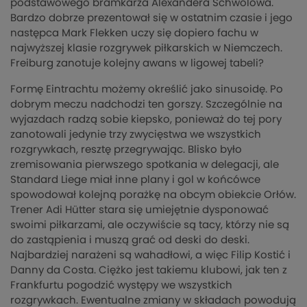
podstawowego bramkarza Alexandera Schwolowa.
Bardzo dobrze prezentował się w ostatnim czasie i jego
następca Mark Flekken uczy się dopiero fachu w
najwyższej klasie rozgrywek piłkarskich w Niemczech.
Freiburg zanotuje kolejny awans w ligowej tabeli?
Formę Eintrachtu możemy określić jako sinusoidę. Po
dobrym meczu nadchodzi ten gorszy. Szczególnie na
wyjazdach radzą sobie kiepsko, ponieważ do tej pory
zanotowali jedynie trzy zwycięstwa we wszystkich
rozgrywkach, resztę przegrywając. Blisko było
zremisowania pierwszego spotkania w delegacji, ale
Standard Liege miał inne plany i gol w końcówce
spowodował kolejną porażkę na obcym obiekcie Orłów.
Trener Adi Hütter stara się umiejętnie dysponować
swoimi piłkarzami, ale oczywiście są tacy, którzy nie są
do zastąpienia i muszą grać od deski do deski.
Najbardziej narażeni są wahadłowi, a więc Filip Kostić i
Danny da Costa. Ciężko jest takiemu klubowi, jak ten z
Frankfurtu pogodzić występy we wszystkich
rozgrywkach. Ewentualne zmiany w składach powodują