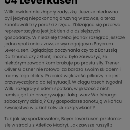
04 Leverkusen
Wilki ewidentnie złapały zadyszkę. Jeszcze niedawno
byli jedyną niepokonaną drużyną w stawce, a teraz
zanotowali trzy porażki z rzędu. Zbliżająca się przerwa
reprezentacyjna jest jak tlen dla dzisiejszych
gospodarzy. W niedzielę trzeba jednak rozegrać jeszcze
jedno spotkanie z zawsze wymagającym Bayerem
Leverkusen. Oglądając poczynania czy to z Borussią
Dortmund, czy z Gent, można było zauważyć, że
niektórym zawodnikom brakuje po prostu siły. Trener
Oliver Glasner nie rotował za bardzo swoim składem i
mamy tego efekty. Przecież większość piłkarzy nie jest
przyzwyczajona do tej sytuacji. W ciągu trzech tygodni
Wilki rozegrały siedem spotkań, większość z nich
remisując lub przegrywając. Jaką twarz Wolfsburga
zobaczymy dzisiaj? Czy gospodarze zanotują w końcu
zwycięstwo w jakichkolwiek rozgrywkach?
Tak jak się spodziewałem, Bayer Leverkusen przełamał
się w straciu z Atletico Madryt. Jak zawsze ruszyli z