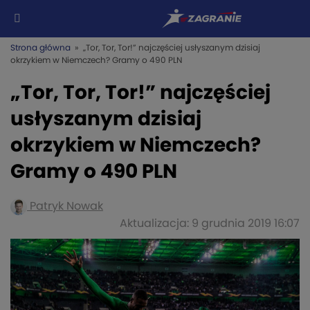
Strona główna
» „Tor, Tor, Tor!” najczęściej usłyszanym dzisiaj
okrzykiem w Niemczech? Gramy o 490 PLN
„Tor, Tor, Tor!” najczęściej
usłyszanym dzisiaj
okrzykiem w Niemczech?
Gramy o 490 PLN
Patryk Nowak
Aktualizacja: 9 grudnia 2019 16:07