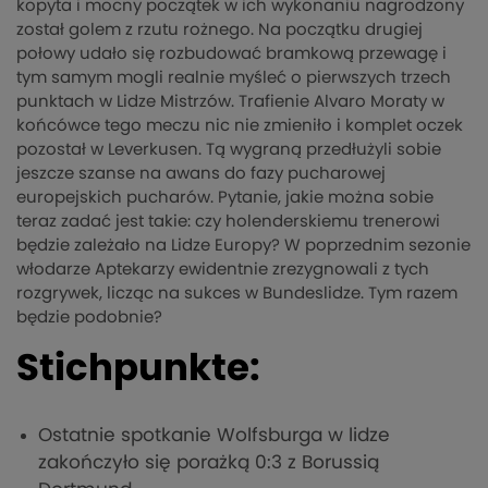
kopyta i mocny początek w ich wykonaniu nagrodzony
został golem z rzutu rożnego. Na początku drugiej
połowy udało się rozbudować bramkową przewagę i
tym samym mogli realnie myśleć o pierwszych trzech
punktach w Lidze Mistrzów. Trafienie Alvaro Moraty w
końcówce tego meczu nic nie zmieniło i komplet oczek
pozostał w Leverkusen. Tą wygraną przedłużyli sobie
jeszcze szanse na awans do fazy pucharowej
europejskich pucharów. Pytanie, jakie można sobie
teraz zadać jest takie: czy holenderskiemu trenerowi
będzie zależało na Lidze Europy? W poprzednim sezonie
włodarze Aptekarzy ewidentnie zrezygnowali z tych
rozgrywek, licząc na sukces w Bundeslidze. Tym razem
będzie podobnie?
Stichpunkte:
Ostatnie spotkanie Wolfsburga w lidze
zakończyło się porażką 0:3 z Borussią