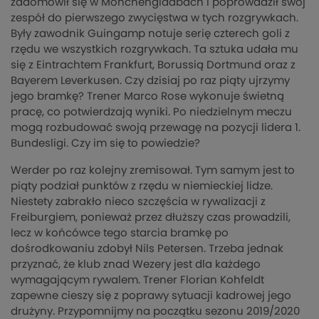
zadomowił się w Mönchengladbach i poprowadził swój
zespół do pierwszego zwycięstwa w tych rozgrywkach.
Były zawodnik Guingamp notuje serię czterech goli z
rzędu we wszystkich rozgrywkach. Ta sztuka udała mu
się z Eintrachtem Frankfurt, Borussią Dortmund oraz z
Bayerem Leverkusen. Czy dzisiaj po raz piąty ujrzymy
jego bramkę? Trener Marco Rose wykonuje świetną
pracę, co potwierdzają wyniki. Po niedzielnym meczu
mogą rozbudować swoją przewagę na pozycji lidera 1.
Bundesligi. Czy im się to powiedzie?
Werder po raz kolejny zremisował. Tym samym jest to
piąty podział punktów z rzędu w niemieckiej lidze.
Niestety zabrakło nieco szczęścia w rywalizacji z
Freiburgiem, ponieważ przez dłuższy czas prowadzili,
lecz w końcówce tego starcia bramkę po
dośrodkowaniu zdobył Nils Petersen. Trzeba jednak
przyznać, że klub znad Wezery jest dla każdego
wymagającym rywalem. Trener Florian Kohfeldt
zapewne cieszy się z poprawy sytuacji kadrowej jego
drużyny. Przypomnijmy na początku sezonu 2019/2020