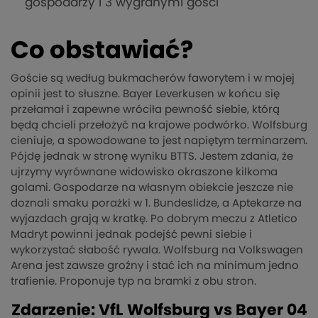
gospodarzy i 3 wygranymi gości
Co obstawiać?
Goście są według bukmacherów faworytem i w mojej
opinii jest to słuszne. Bayer Leverkusen w końcu się
przełamał i zapewne wróciła pewność siebie, którą
będą chcieli przełożyć na krajowe podwórko. Wolfsburg
cieniuje, a spowodowane to jest napiętym terminarzem.
Pójdę jednak w stronę wyniku BTTS. Jestem zdania, że
ujrzymy wyrównane widowisko okraszone kilkoma
golami. Gospodarze na własnym obiekcie jeszcze nie
doznali smaku porażki w 1. Bundeslidze, a Aptekarze na
wyjazdach grają w kratkę. Po dobrym meczu z Atletico
Madryt powinni jednak podejść pewni siebie i
wykorzystać słabość rywala. Wolfsburg na Volkswagen
Arena jest zawsze groźny i stać ich na minimum jedno
trafienie. Proponuje typ na bramki z obu stron.
Zdarzenie: VfL Wolfsburg vs Bayer 04