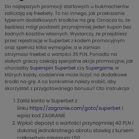
Do najlepszych promocji startowych u bukmacherów
zaliczają się freebety. To nic innego, jak przekazanie
typerom dodatkowych środków na grę. Oznacza to, że
będziesz mógł postawić przynajmniej jeden kupon bez
żadnych kosztów własnych. Wystarczy, że przejdziesz
przez rejestrację w Superbet z kodem promocyjnym
oraz spełnisz kilka wymogów, a w zamian
otrzymasz freebet o wartości 35 PLN. Ponadto na
stałych graczy czekają specjalne akcje promocyjne, jak
chociażby
Superspin Superbet
czy
Supergame
, w
których każdy, codziennie może liczyć na dodatkowe
środki na grę. A co konkretnie należy zrobić, aby
skorzystać z przygotowanego bonusu? Oto instrukcja:
Załóż konto w Superbet z
linku
https://zagranie.com/goto/superbet
i
wpisz kod ZAGRANIE
Wpłać depozyt o wartości przynajmniej 40 PLN i
dokonaj jednokrotnego obrotu stawką z kursem
całkowitym minimum 1.50