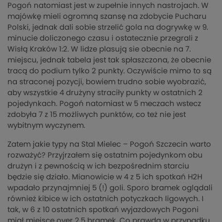
Pogoń natomiast jest w zupełnie innych nastrojach. W
majówkę mieli ogromną szansę na zdobycie Pucharu
Polski, jednak dali sobie strzelić gola na dogrywkę w 9.
minucie doliczonego czasu i ostatecznie przegrali z
Wisłą Kraków 1:2. W lidze plasują sie obecnie na 7.
miejscu, jednak tabela jest tak spłaszczona, że obecnie
tracą do podium tylko 2 punkty. Oczywiście mimo to są
na straconej pozycji, bowiem trudno sobie wyobrazić,
aby wszystkie 4 drużyny straciły punkty w ostatnich 2
pojedynkach. Pogoń natomiast w 5 meczach wstecz
zdobyła 7 z 15 możliwych punktów, co też nie jest
wybitnym wyczynem.
Zatem jakie typy na Stal Mielec – Pogoń Szczecin warto
rozważyć? Przyjrzałem się ostatnim pojedynkom obu
drużyn i z pewnością w ich bezpośrednim starciu
będzie się działo. Mianowicie w 4 z 5 ich spotkań H2H
wpadało przynajmniej 5 (!) goli. Sporo bramek oglądali
również kibice w ich ostatnich potyczkach ligowych. I
tak, w 6 z 10 ostatnich spotkań wyjazdowych Pogoni
miał miejsce over 2.5 bramek. Co prawda w przypadku