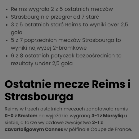
Reims wygrało 2 z 5 ostatnich meczów
Strasbourg nie przegrał od 7 starć
3 z 5 ostatnich starć Reims to wyniki over 2,5
gola
5 z 7 poprzednich meczów Strasbourga to
wyniki najwyżej 2-bramkowe
6 z 8 ostatnich potyczek bezpośrednich to
rezultaty under 2,5 gola
Ostatnie mecze Reims i
Strasbourga
Reims w trzech ostatnich meczach zanotowało remis
0-0 z Brestem
na wyjeździe, wygraną
3-1 z Marsylią
u
siebie, a także wyjazdowe zwycięstwo
2-1 z
czwartoligowym Cannes
w półfinale Coupe de France.