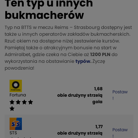
Ten typ u innych
bukmacherów
Typ na BTTS w meczu Reims – Strasbourg dostępny jest
także u innych operatorów zakładów bukmacherskich.
Rzuć okiem na dostępne niżej zestawienie kursów.
Pamiętaj także o atrakcyjnym bonusie na start w
Admiralbet, gdzie czeka na Ciebie aż
1200 PLN
do
wykorzystania na obstawianie
typów
.
Życzę
powodzenia!
1,68
Postaw
Fortuna
obie drużyny strzelą
!
gola
1,77
Postaw
STS
obie drużyny strzelą
!