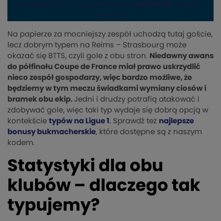
Zarejestruj się z naszym kodem
ZAGRANIE
i odbierz
bonus!
Na papierze za mocniejszy zespół uchodzą tutaj goście,
lecz dobrym typem na Reims – Strasbourg może
okazać się BTTS, czyli gole z obu stron.
Niedawny awans
do półfinału Coupe de France miał prawo uskrzydlić
nieco zespół gospodarzy, więc bardzo możliwe, że
będziemy w tym meczu świadkami wymiany ciosów i
bramek obu ekip.
Jedni i drudzy potrafią atakować i
zdobywać gole, więc taki typ wydaje się dobrą opcją w
kontekście
typów na Ligue 1
. Sprawdź też
najlepsze
bonusy bukmacherskie
, które dostępne są z naszym
kodem.
Statystyki dla obu
klubów – dlaczego tak
typujemy?