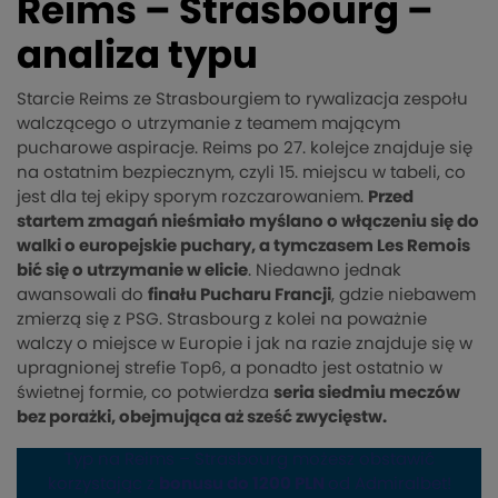
Reims – Strasbourg –
analiza typu
Starcie Reims ze Strasbourgiem to rywalizacja zespołu
walczącego o utrzymanie z teamem mającym
pucharowe aspiracje. Reims po 27. kolejce znajduje się
na ostatnim bezpiecznym, czyli 15. miejscu w tabeli, co
jest dla tej ekipy sporym rozczarowaniem.
Przed
startem zmagań nieśmiało myślano o włączeniu się do
walki o europejskie puchary, a tymczasem Les Remois
bić się o utrzymanie w elicie
. Niedawno jednak
awansowali do
finału Pucharu Francji
, gdzie niebawem
zmierzą się z PSG. Strasbourg z kolei na poważnie
walczy o miejsce w Europie i jak na razie znajduje się w
upragnionej strefie Top6, a ponadto jest ostatnio w
świetnej formie, co potwierdza
seria siedmiu meczów
bez porażki, obejmująca aż sześć zwycięstw.
Typ na Reims – Strasbourg możesz obstawić
korzystając z
bonusu do 1200 PLN
od Admiralbet!