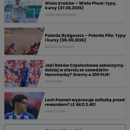
Wisła Kraków – Wisła Płock: typy,
kursy (07.08.2026)
DANIEL LEWANDOWSKI
Polonia Bydgoszcz – Polonia Piła: Typy
i kursy (06.08.2026)
MATEUSZ DOMANSKI
Jaki Raków Częstochowa zobaczymy
dzisiaj w starciu ze szwedzkim
Hammarby? Gramy o 205 PLN!
PIOTR KOZIEL
Lech Poznań wypracuje zaliczkę przed
rewanżem? LE AKO 2.40!
ŁUKASZ CZUBA