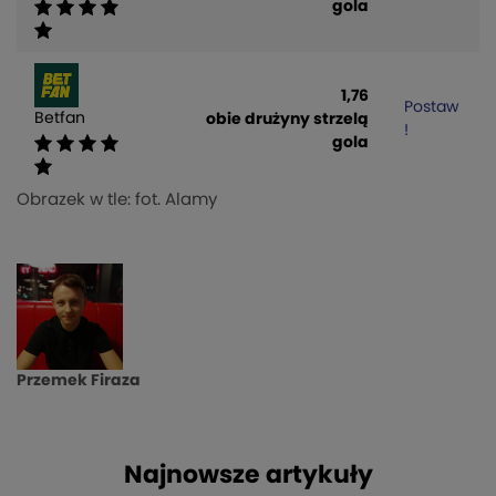
gola
1,76
Postaw
Betfan
obie drużyny strzelą
!
gola
Obrazek w tle: fot. Alamy
Przemek Firaza
Najnowsze artykuły