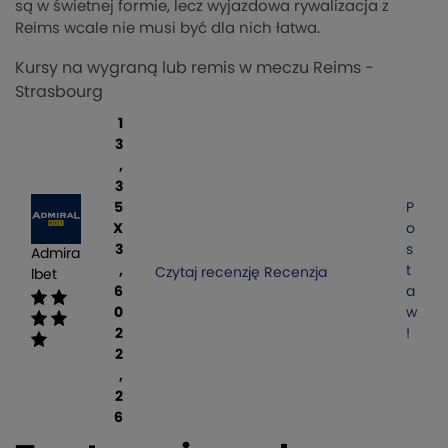
są w świetnej formie, lecz wyjazdowa rywalizacja z
Reims wcale nie musi być dla nich łatwa.
Kursy na wygraną lub remis w meczu Reims -
Strasbourg
1
3
,
3
5
P
X
o
3
s
Admira
,
t
Czytaj recenzję
Recenzja
lbet
6
a
0
w
2
!
2
,
2
6