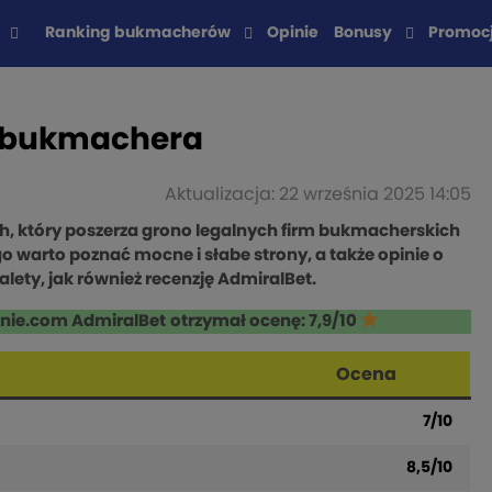
Ranking bukmacherów
Opinie
Bonusy
Promoc
a bukmachera
Aktualizacja: 22 września 2025 14:05
, który poszerza grono legalnych firm bukmacherskich
go warto poznać mocne i słabe strony, a także opinie o
lety, jak również recenzję AdmiralBet.
nie.com AdmiralBet
otrzymał ocenę: 7,9/10
Ocena
7/10
8,5/10