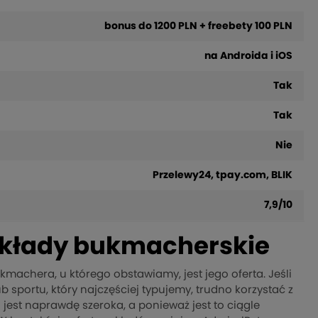
bonus do 1200 PLN + freebety 100 PLN
na Androida i iOS
Tak
Tak
Nie
Przelewy24, tpay.com, BLIK
7,9/10
akłady bukmacherskie
machera, u którego obstawiamy, jest jego oferta. Jeśli
sportu, który najczęściej typujemy, trudno korzystać z
jest naprawdę szeroka, a ponieważ jest to ciągle