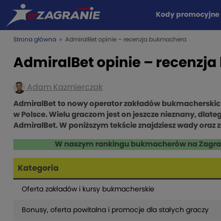
Kody promocyjne
Strona główna
» AdmiralBet opinie – recenzja bukmachera
AdmiralBet opinie – recenzj
Adam Kazmierczak
AdmiralBet
to nowy operator zakładów bukmacherskich
w Polsce. Wielu graczom jest on jeszcze nieznany, dlate
AdmiralBet. W poniższym tekście znajdziesz wady oraz za
W naszym rankingu bukmacherów na Zagra
Kategoria
Oferta zakładów i kursy bukmacherskie
Bonusy, oferta powitalna i promocje dla stałych graczy