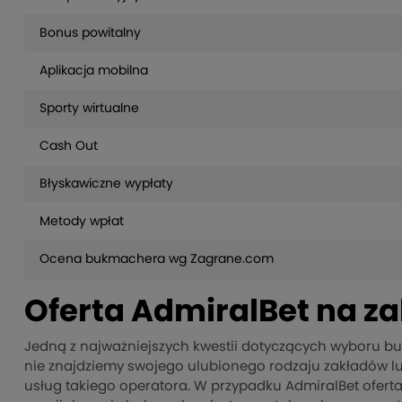
Bonus powitalny
Aplikacja mobilna
Sporty wirtualne
Cash Out
Błyskawiczne wypłaty
Metody wpłat
Ocena bukmachera wg Zagrane.com
Oferta AdmiralBet na z
Jedną z najważniejszych kwestii dotyczących wyboru buk
nie znajdziemy swojego ulubionego rodzaju zakładów lub 
usług takiego operatora. W przypadku AdmiralBet oferta 