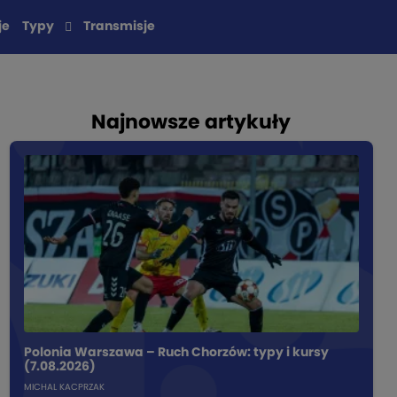
je
Typy
Transmisje
Najnowsze artykuły
Polonia Warszawa – Ruch Chorzów: typy i kursy
(7.08.2026)
MICHAL KACPRZAK