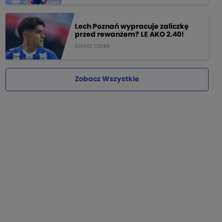
Lech Poznań wypracuje zaliczkę
przed rewanżem? LE AKO 2.40!
ŁUKASZ CZUBA
Zobacz Wszystkie