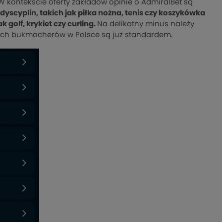
W kontekście oferty zakładów opinie o AdmiralBet są
dyscyplin, takich jak piłka nożna, tenis czy koszykówka
 golf, krykiet czy curling.
Na delikatny minus należy
owych bukmacherów w Polsce są już standardem.