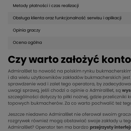
Metody płatności i czas realizacji
Obsługa klienta oraz funkcjonalność serwisu i aplikacji
Opinia graczy
Ocena ogólna
Czy warto założyć kont
AdmiralBet to nowość na polskim rynku bukmacherskim.
i dla wielu użytkowników zakładów bukmacherskich je
sprawdzenie wad i zalet tego operatora, by zadecydować
uwagi sprawą, jeśli chodzi o opinie o AdmiralBet, są
wys
szczególności dotyczy to piłki nożnej, gdzie przeliczni
topowych bukmacherów. Za co warto pochwalić też teg
Jeszcze niedawno AdmiralBet nie oferował swoim graczo
rozgrywek również mogą obstawiać swoje zakłady u teg
AdmiralBet? Operator ten ma bardzo
przejrzysty interf