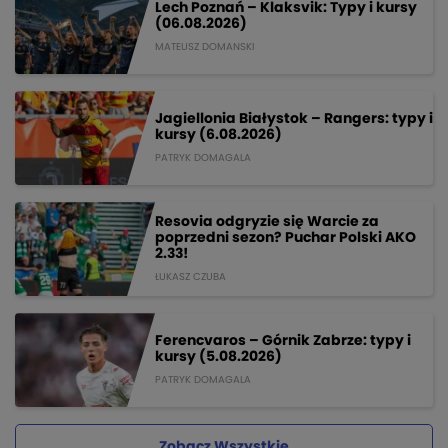
Lech Poznań – Klaksvik: Typy i kursy
(06.08.2026)
MATEUSZ DOMANSKI
Jagiellonia Białystok – Rangers: typy i
kursy (6.08.2026)
PATRYK DOMAGALA
Resovia odgryzie się Warcie za
poprzedni sezon? Puchar Polski AKO
2.33!
ŁUKASZ CZUBA
Ferencvaros – Górnik Zabrze: typy i
kursy (5.08.2026)
PATRYK DOMAGALA
Zobacz Wszystkie