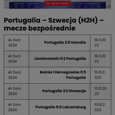
Portugalia – Szwecja (H2H) –
mecze bezpośrednie
el. Euro
19.11.20
Portugalia 2:0 Islandia
2024
23
el. Euro
16.11.20
Liechtenstein 0:2 Portugalia
2024
23
el. Euro
Bośnia i Hercegowina 0:5
16.10.2
2024
Portugalia
023
el. Euro
13.10.20
Portugalia 3:2 Słowacja
2024
23
el. Euro
11.09.2
Portugalia 9:0 Luksemburg
2024
023