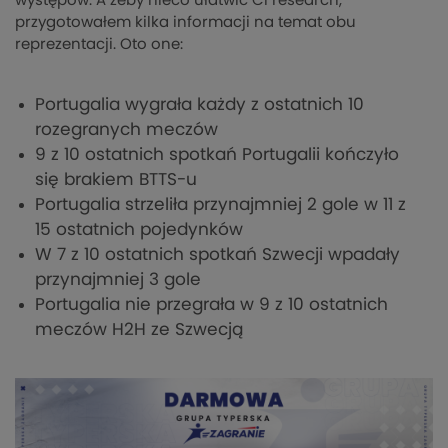
występów. A żeby nieco ułatwić Ci research,
przygotowałem kilka informacji na temat obu
reprezentacji. Oto one:
Portugalia wygrała każdy z ostatnich 10
rozegranych meczów
9 z 10 ostatnich spotkań Portugalii kończyło
się brakiem BTTS-u
Portugalia strzeliła przynajmniej 2 gole w 11 z
15 ostatnich pojedynków
W 7 z 10 ostatnich spotkań Szwecji wpadały
przynajmniej 3 gole
Portugalia nie przegrała w 9 z 10 ostatnich
meczów H2H ze Szwecją