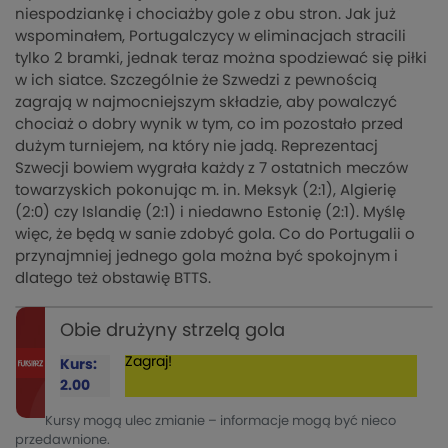
niespodziankę i chociażby gole z obu stron. Jak już
wspominałem, Portugalczycy w eliminacjach stracili
tylko 2 bramki, jednak teraz można spodziewać się piłki
w ich siatce. Szczególnie że Szwedzi z pewnością
zagrają w najmocniejszym składzie, aby powalczyć
chociaż o dobry wynik w tym, co im pozostało przed
dużym turniejem, na który nie jadą. Reprezentacj
Szwecji bowiem wygrała każdy z 7 ostatnich meczów
towarzyskich pokonując m. in. Meksyk (2:1), Algierię
(2:0) czy Islandię (2:1) i niedawno Estonię (2:1). Myślę
więc, że będą w sanie zdobyć gola. Co do Portugalii o
przynajmniej jednego gola można być spokojnym i
dlatego też obstawię BTTS.
Obie drużyny strzelą gola
Zagraj!
Kurs:
2.00
Kursy mogą ulec zmianie – informacje mogą być nieco
przedawnione.