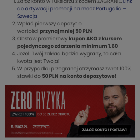
Załóż konto w Fuksiarzu z kodem ZAGRANIE.
Link
do aktywacji promocji na mecz Portugalia –
Szwecja
Wpłać pierwszy depozyt o
wartości
przynajmniej 50 PLN
Obstaw premierowy
kupon AKO z kursem
pojedynczego zdarzenia minimum 1.60
Jeżeli Twój zakład będzie wygrany, to cała
kwota jest Twoja!
W przypadku przegranej otrzymasz zwrot 100%
stawki do
50 PLN na konto depozytowe!