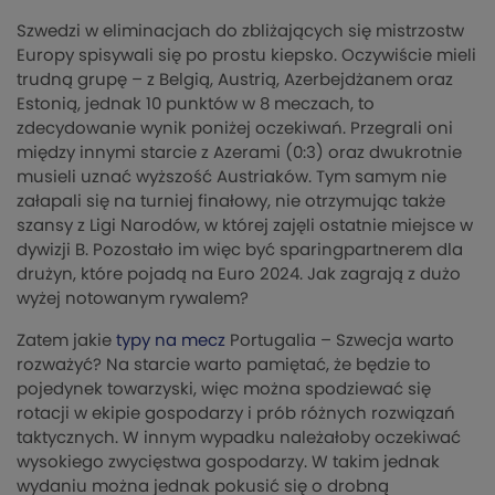
Szwedzi w eliminacjach do zbliżających się mistrzostw
Europy spisywali się po prostu kiepsko. Oczywiście mieli
trudną grupę – z Belgią, Austrią, Azerbejdżanem oraz
Estonią, jednak 10 punktów w 8 meczach, to
zdecydowanie wynik poniżej oczekiwań. Przegrali oni
między innymi starcie z Azerami (0:3) oraz dwukrotnie
musieli uznać wyższość Austriaków. Tym samym nie
załapali się na turniej finałowy, nie otrzymując także
szansy z Ligi Narodów, w której zajęli ostatnie miejsce w
dywizji B. Pozostało im więc być sparingpartnerem dla
drużyn, które pojadą na Euro 2024. Jak zagrają z dużo
wyżej notowanym rywalem?
Zatem jakie
typy na mecz
Portugalia – Szwecja warto
rozważyć? Na starcie warto pamiętać, że będzie to
pojedynek towarzyski, więc można spodziewać się
rotacji w ekipie gospodarzy i prób różnych rozwiązań
taktycznych. W innym wypadku należałoby oczekiwać
wysokiego zwycięstwa gospodarzy. W takim jednak
wydaniu można jednak pokusić się o drobną